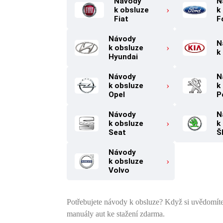
Návody
N
k obsluze
k
Fiat
F
Návody
N
k obsluze
k
Hyundai
Návody
N
k obsluze
k
Opel
P
Návody
N
k obsluze
k
Seat
Š
Návody
k obsluze
Volvo
Potřebujete návody k obsluze? Když si uvědomíte, 
manuály aut ke stažení zdarma.