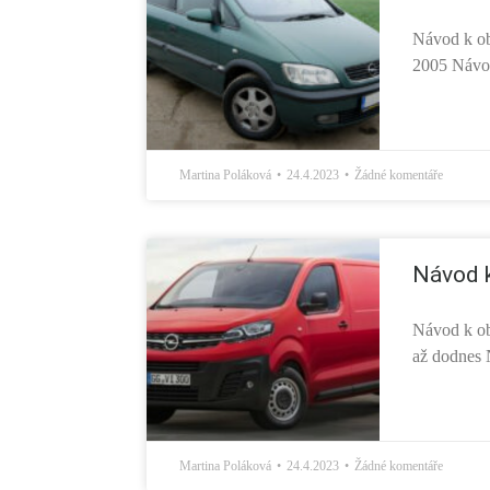
Návod k ob
2005 Návod
Martina Poláková
24.4.2023
Žádné komentáře
Návod k
Návod k ob
až dodnes 
Martina Poláková
24.4.2023
Žádné komentáře