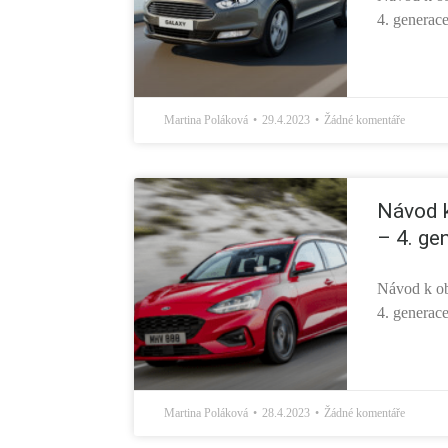
4. generac
Martina Poláková
29.4.2023
Žádné komentáře
Návod 
– 4. ge
Návod k ob
4. generac
Martina Poláková
28.4.2023
Žádné komentáře