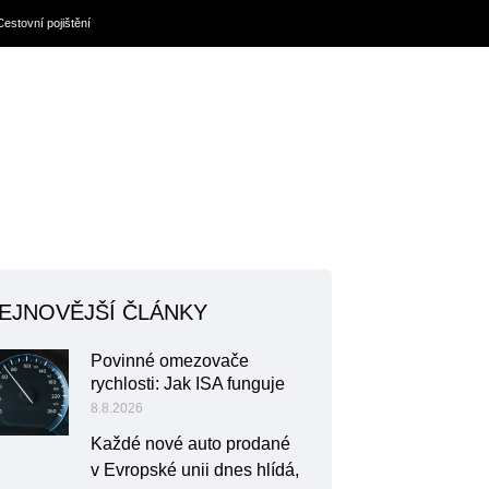
Cestovní pojištění
EJNOVĚJŠÍ ČLÁNKY
Povinné omezovače
rychlosti: Jak ISA funguje
8.8.2026
Každé nové auto prodané
v Evropské unii dnes hlídá,