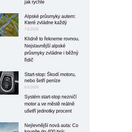
jak rychle
Alpské průsmyky autem:
Které zvládne každý
7.8.2026
Klidně to řekneme rovnou.
Nejslavnější alpské
průsmyky zvládne i běžný
řidič
Start-stop: Škodí motoru,
nebo šetří peníze
6.8.2026
Systém start-stop nezničí
motor a ve městě reálně
ušetří jednotky procent
Nejlevnější nová auta: Co
koupíte do 400 tisíc