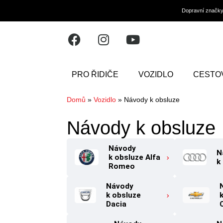
Dopravní značk
PRO ŘIDIČE
VOZIDLO
CESTO
Domů
»
Vozidlo
»
Návody k obsluze
Návody k obsluze
Návody
N
k obsluze Alfa
k
Romeo
Návody
k obsluze
Dacia