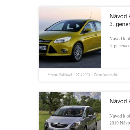
Návod 
3. gene
Návod k ob
3. generac
Martina Poláková
27.4.2023
Žádné komentáře
Návod k
Návod k ob
2019 Návod