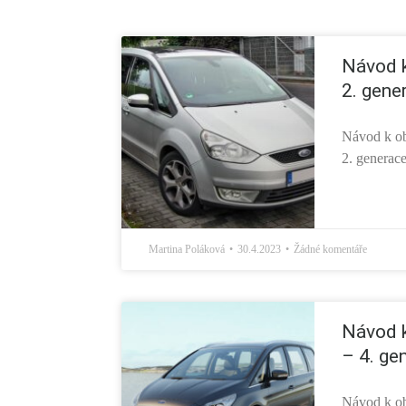
Návod k
2. gene
Návod k ob
2. generac
Martina Poláková
30.4.2023
Žádné komentáře
Návod k
– 4. ge
Návod k ob