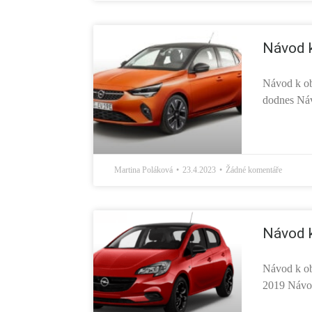
Návod k
Návod k ob
dodnes Náv
Martina Poláková
23.4.2023
Žádné komentáře
Návod k
Návod k ob
2019 Návod