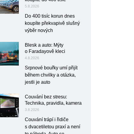
5.8.2026
Do 400 tisíc korun dnes
koupíte překvapivě slušný
výběr nových
Blesk a auto: Mýty
o Faradayově kleci
4.8.2026
Srpnové bouřky umí přijít
během chvilky a otázka,
jestli je auto
Couvání bez stresu:
Technika, pravidla, kamera
3.8.2026
Couvání trápí i řidiče
s dvacetiletou praxí a není
to náhoda. Auto se