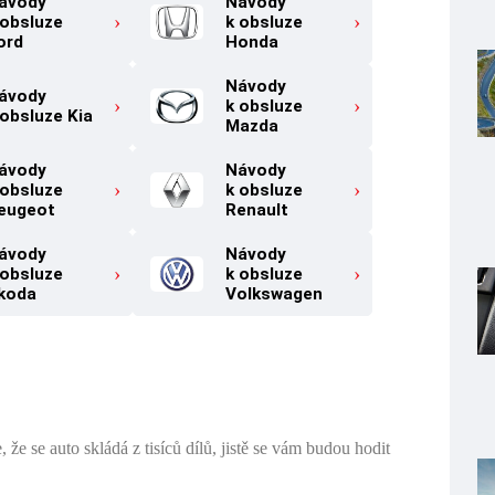
ávody
Návody
 obsluze
k obsluze
ord
Honda
Návody
ávody
k obsluze
 obsluze Kia
Mazda
ávody
Návody
 obsluze
k obsluze
eugeot
Renault
ávody
Návody
 obsluze
k obsluze
koda
Volkswagen
že se auto skládá z tisíců dílů, jistě se vám budou hodit