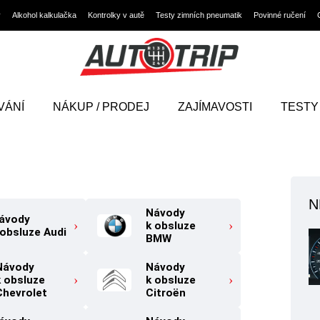
y
Alkohol kalkulačka
Kontrolky v autě
Testy zimních pneumatik
Povinné ručení
VÁNÍ
NÁKUP / PRODEJ
ZAJÍMAVOSTI
TESTY
N
Návody
ávody
k obsluze
 obsluze Audi
BMW
Návody
Návody
k obsluze
k obsluze
Chevrolet
Citroën