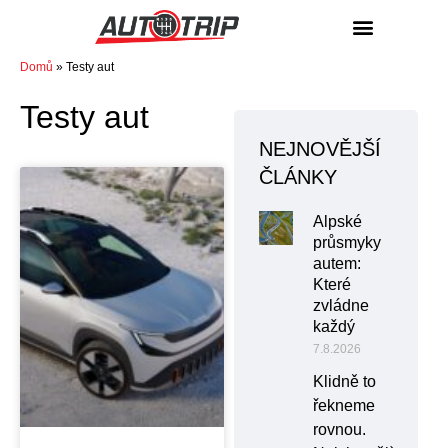
NÁKUP / PRODEJ
Domů
»
Testy aut
Testy aut
NEJNOVĚJŠÍ
ČLÁNKY
Alpské
průsmyky
autem:
Které
zvládne
každý
7.8.2026
Klidně to
řekneme
rovnou.