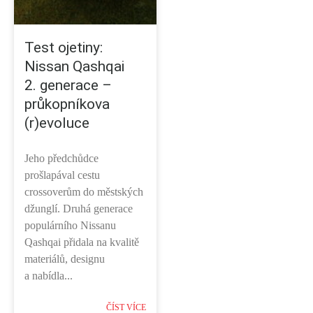
Test ojetiny:
Nissan Qashqai
2. generace –
průkopníkova
(r)evoluce
Jeho předchůdce
prošlapával cestu
crossoverům do městských
džunglí. Druhá generace
populárního Nissanu
Qashqai přidala na kvalitě
materiálů, designu
a nabídla...
ČÍST VÍCE