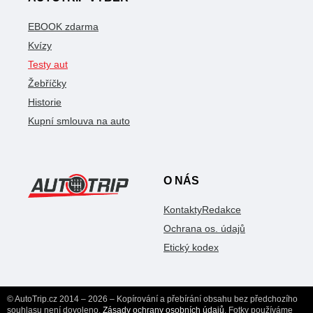
EBOOK zdarma
Kvízy
Testy aut
Žebříčky
Historie
Kupní smlouva na auto
O NÁS
Kontakty
Redakce
Ochrana os. údajů
Etický kodex
© AutoTrip.cz 2014 – 2026 – Kopírování a přebírání obsahu bez předchozího
souhlasu není dovoleno.
Zásady ochrany osobních údajů
. Fotky používáme