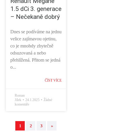
Renault Megane
1.5 dCi 3. generace
– Nečekaně dobrý
Dnes se podíváme na jednu
velice zajímavou ojetinu,
co je mnohdy zbytečně
odsuzovaná a nebo
přehlížená. Přitom se jedná
o...
ČÍST VÍCE
Roman
Jílek
24.1.2025
Žádné
komentáře
1
2
3
»