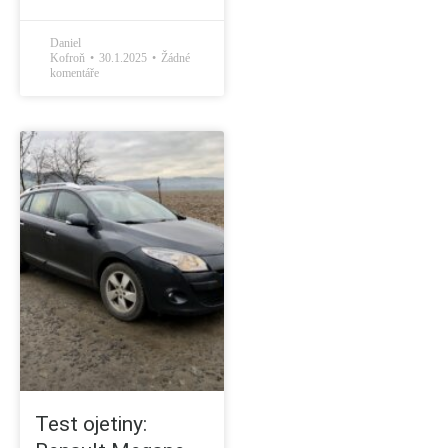
Daniel
Kofroň
30.1.2025
Žádné
komentáře
Test ojetiny: