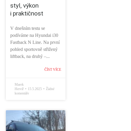
styl, výkon
i praktičnost
V dnešním testu se
podíváme na Hyundai i30
Fastback N Line. Na první
pohled sportovně střižený
liftback, na druhý –...
ČÍST VÍCE
Marek
Hervíř
15.5.2025
Žádné
komentáře