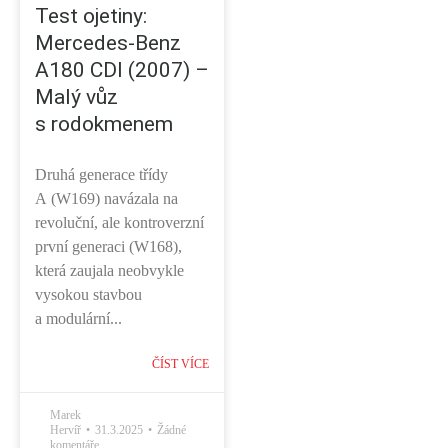
Test ojetiny:
Mercedes-Benz
A180 CDI (2007) –
Malý vůz
s rodokmenem
Druhá generace třídy
A (W169) navázala na
revoluční, ale kontroverzní
první generaci (W168),
která zaujala neobvykle
vysokou stavbou
a modulární...
ČÍST VÍCE
Marek
Hervíř
31.3.2025
Žádné
komentáře