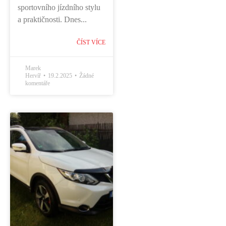
sportovního jízdního stylu
a praktičnosti. Dnes...
ČÍST VÍCE
Marek
Hervíř
19.2.2025
Žádné
komentáře