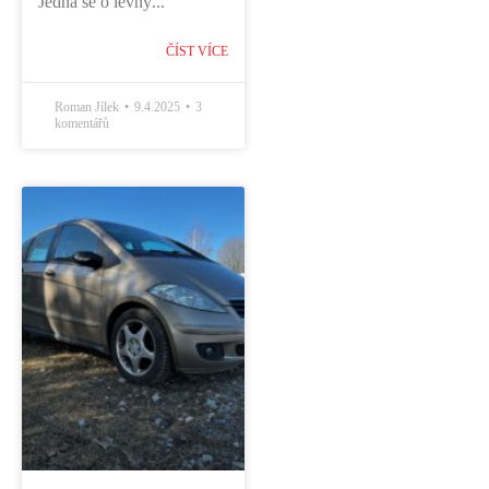
Jedná se o levný...
ČÍST VÍCE
Roman Jílek
9.4.2025
3
komentářů