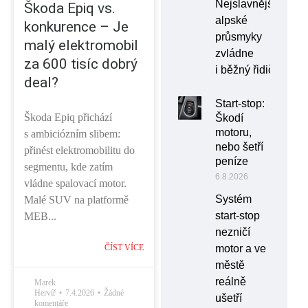
Nejslavnější
Škoda Epiq vs.
alpské
konkurence – Je
průsmyky
malý elektromobil
zvládne
za 600 tisíc dobrý
i běžný řidič
deal?
Start-stop:
Škoda Epiq přichází
Škodí
motoru,
s ambiciózním slibem:
nebo šetří
přinést elektromobilitu do
peníze
segmentu, kde zatím
6.8.2026
vládne spalovací motor.
Systém
Malé SUV na platformě
start-stop
MEB...
nezničí
ČÍST VÍCE
motor a ve
městě
reálně
Marek
Hervíř
7.4.2026
Žádné
ušetří
komentáře