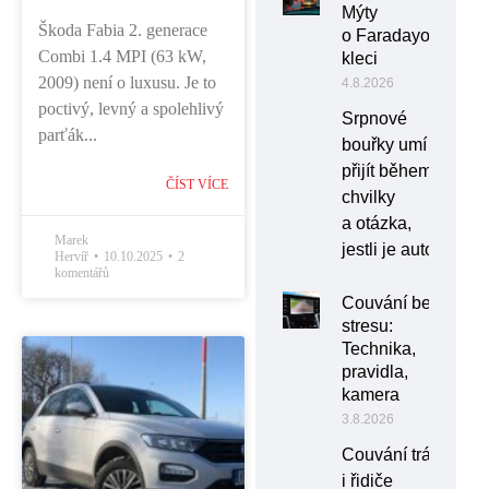
Mýty
Škoda Fabia 2. generace
o Faradayově
Combi 1.4 MPI (63 kW,
kleci
2009) není o luxusu. Je to
4.8.2026
poctivý, levný a spolehlivý
Srpnové
parťák...
bouřky umí
přijít během
ČÍST VÍCE
chvilky
a otázka,
Marek
jestli je auto
Hervíř
10.10.2025
2
komentářů
Couvání bez
stresu:
Technika,
pravidla,
kamera
3.8.2026
Couvání trápí
i řidiče