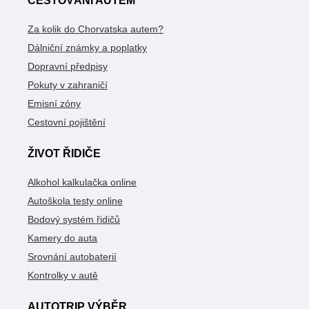
CESTOVÁNÍ AUTEM
Za kolik do Chorvatska autem?
Dálniční známky a poplatky
Dopravní předpisy
Pokuty v zahraničí
Emisní zóny
Cestovní pojištění
ŽIVOT ŘIDIČE
Alkohol kalkulačka online
Autoškola testy online
Bodový systém řidičů
Kamery do auta
Srovnání autobaterií
Kontrolky v autě
AUTOTRIP VÝBĚR