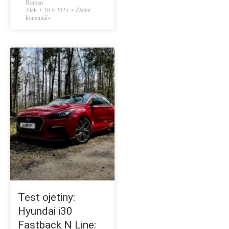
Roman
Jílek
16.9.2025
Žádné
komentáře
Test ojetiny:
Hyundai i30
Fastback N Line: