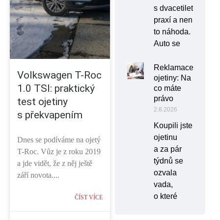
s dvacetiletou
praxí a není
to náhoda.
Auto se
Reklamace
Volkswagen T-Roc
ojetiny: Na
1.0 TSI: praktický
co máte
právo
test ojetiny
2.8.2026
s překvapením
Koupili jste
ojetinu
Dnes se podíváme na ojetý
a za pár
T-Roc. Vůz je z roku 2019
týdnů se
a jde vidět, že z něj ještě
ozvala
září novota....
vada,
o které
ČÍST VÍCE