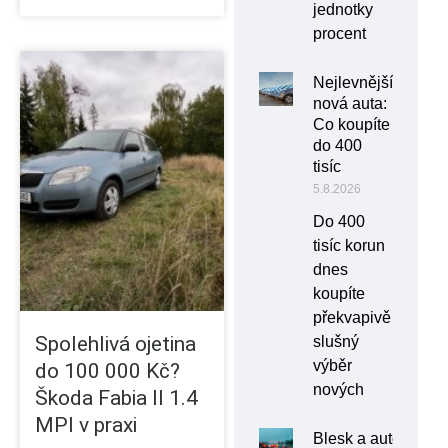
jednotky
procent
Nejlevnější
nová auta:
Co koupíte
do 400
tisíc
5.8.2026
Do 400
tisíc korun
dnes
koupíte
překvapivě
Spolehlivá ojetina
slušný
výběr
do 100 000 Kč?
nových
Škoda Fabia II 1.4
MPI v praxi
Blesk a auto: