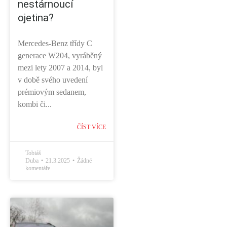
nestárnoucí
ojetina?
Mercedes-Benz třídy C
generace W204, vyráběný
mezi lety 2007 a 2014, byl
v době svého uvedení
prémiovým sedanem,
kombi či...
ČÍST VÍCE
Tobiáš
Duba
21.3.2025
Žádné
komentáře