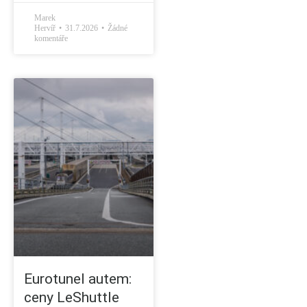
Marek
Hervíř
31.7.2026
Žádné
komentáře
Eurotunel autem:
ceny LeShuttle