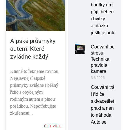
bouřky umí
přijít během
chvilky
a otázka,
jestli je auto
Alpské průsmyky
Couvání bez
autem: Které
stresu:
zvládne každý
Technika,
pravidla,
Klidně to řekneme rovnou.
kamera
Nejslavnější alpské
3.8.2026
průsmyky zvládne i běžný
Couvání trápí
řidič s obyčejným
i řidiče
rodinným autem a plnou
s dvacetiletou
posádkou. Nepotřebujete
praxí a není
zkušenosti...
to náhoda.
Auto se
ČÍST VÍCE