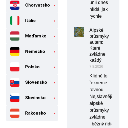
unii dnes
Chorvatsko
hlídá, jak
rychle
Itálie
Alpské
Maďarsko
průsmyky
autem:
Které
Německo
zvládne
každý
Polsko
7.8.2026
Klidně to
Slovensko
řekneme
rovnou.
Nejslavnější
Slovinsko
alpské
průsmyky
Rakousko
zvládne
i běžný řidič