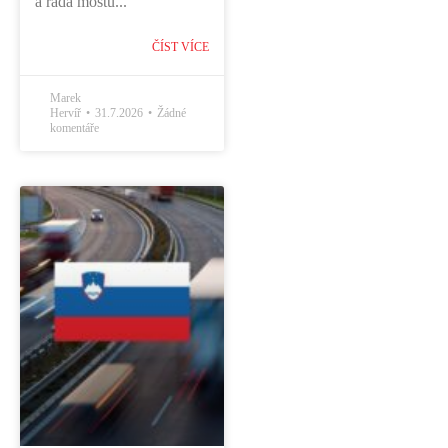
a řada mostů...
ČÍST VÍCE
Marek
Hervíř
31.7.2026
Žádné
komentáře