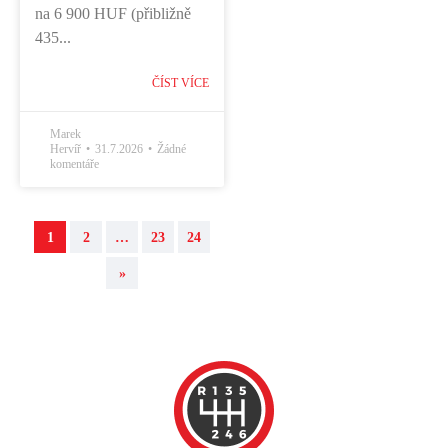
na 6 900 HUF (přibližně
435...
ČÍST VÍCE
Marek
Hervíř
31.7.2026
Žádné
komentáře
1
2
…
23
24
»