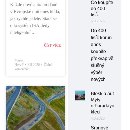
Co koupíte
Každé nové auto prodané
do 400
v Evropské unii dnes hlídá,
tisíc
jak rychle jedete. Stará se
5.8.2026
o to systém ISA, tedy
Do 400
inteligentní...
tisíc korun
dnes
ČÍST VÍCE
koupíte
překvapivě
Marek
Hervíř
8.8.2026
Žádné
slušný
komentáře
výběr
nových
Blesk a auto:
Mýty
o Faradayově
kleci
4.8.2026
Srpnové