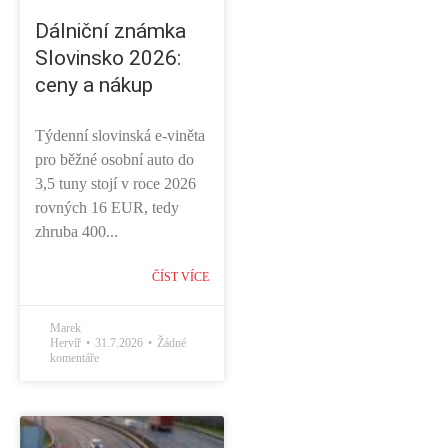
Dálniční známka
Slovinsko 2026:
ceny a nákup
Týdenní slovinská e-viněta
pro běžné osobní auto do
3,5 tuny stojí v roce 2026
rovných 16 EUR, tedy
zhruba 400...
ČÍST VÍCE
Marek
Hervíř
31.7.2026
Žádné
komentáře