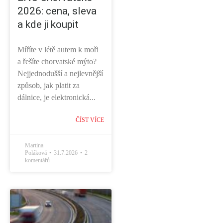
2026: cena, sleva
a kde ji koupit
Míříte v létě autem k moři
a řešíte chorvatské mýto?
Nejjednodušší a nejlevnější
způsob, jak platit za
dálnice, je elektronická...
ČÍST VÍCE
Martina
Poláková
31.7.2026
2
komentářů