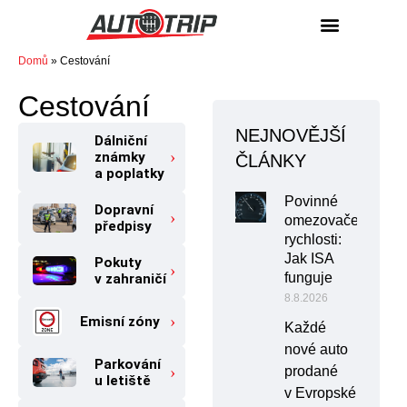
NÁKUP / PRODEJ
Domů
»
Cestování
Cestování
NEJNOVĚJŠÍ
Dálniční
známky
ČLÁNKY
a poplatky
Povinné
Dopravní
omezovače
předpisy
rychlosti:
Jak ISA
Pokuty
funguje
v zahraničí
8.8.2026
Emisní zóny
Každé
nové auto
Parkování
prodané
u letiště
v Evropské