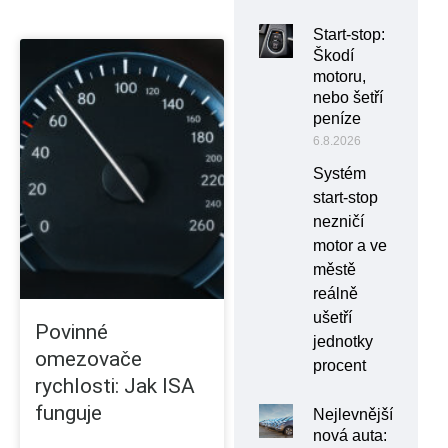
Start-stop:
Škodí
motoru,
nebo šetří
peníze
6.8.2026
Systém
start-stop
nezničí
motor a ve
městě
reálně
ušetří
Povinné
jednotky
omezovače
procent
rychlosti: Jak ISA
funguje
Nejlevnější
nová auta: