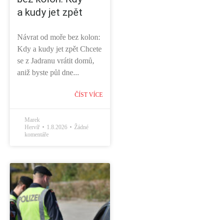
a kudy jet zpět
Návrat od moře bez kolon:
Kdy a kudy jet zpět Chcete
se z Jadranu vrátit domů,
aniž byste půl dne...
ČÍST VÍCE
Marek
Hervíř
1.8.2026
Žádné
komentáře