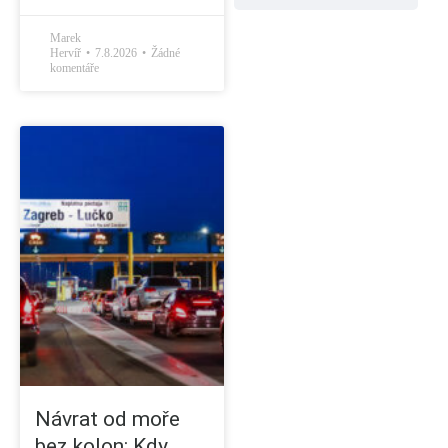
Marek
Hervíř
7.8.2026
Žádné
komentáře
Návrat od moře
bez kolon: Kdy