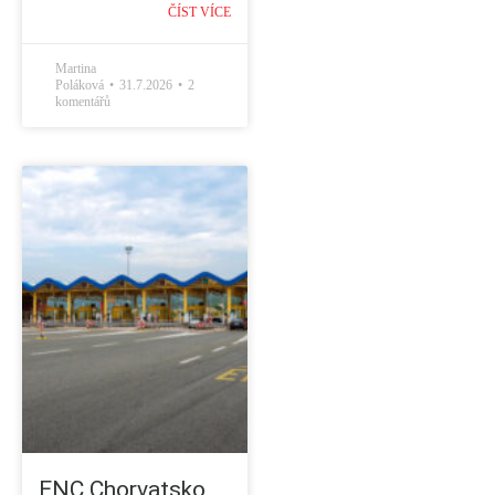
ČÍST VÍCE
Martina
Poláková
31.7.2026
2
komentářů
ENC Chorvatsko