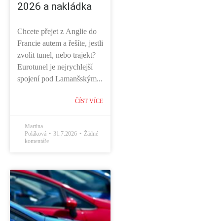
2026 a nakládka
Chcete přejet z Anglie do
Francie autem a řešíte, jestli
zvolit tunel, nebo trajekt?
Eurotunel je nejrychlejší
spojení pod Lamanšským...
ČÍST VÍCE
Martina
Poláková
31.7.2026
Žádné
komentáře