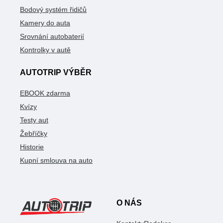
Bodový systém řidičů
Kamery do auta
Srovnání autobaterií
Kontrolky v autě
AUTOTRIP VÝBĚR
EBOOK zdarma
Kvízy
Testy aut
Žebříčky
Historie
Kupní smlouva na auto
O NÁS