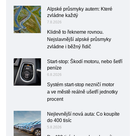
Alpské průsmyky autem: Které
zvládne každý
7.8.2026
Klidně to řekneme rovnou.
Nejslavnější alpské průsmyky
zvládne i běžný řidič
Start-stop: Škodí motoru, nebo šetří
peníze
6.8.2026
Systém start-stop nezničí motor
a ve městě reálně ušetří jednotky
procent
Nejlevnější nová auta: Co koupíte
do 400 tisíc
5.8.2026