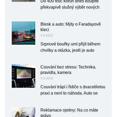
Do 400 tisíc korun dnes koupíte
překvapivě slušný výběr nových
Blesk a auto: Mýty o Faradayově
kleci
4.8.2026
Srpnové bouřky umí přijít během
chvilky a otázka, jestli je auto
Couvání bez stresu: Technika,
pravidla, kamera
3.8.2026
Couvání trápí i řidiče s dvacetiletou
praxí a není to náhoda. Auto se
Reklamace ojetiny: Na co máte
právo