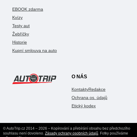
EBOOK zdarma
Kvízy
Testy aut
Žebříčky
Historie
Kupní smlouva na auto
O NÁS
Kontakty
Redakce
Ochrana os. údajů
Etický kodex
© AutoTrip.cz 2014 – 2026 – Kopírování a přebírání obsahu bez předchozího
souhlasu není dovoleno.
Zásady ochrany osobních údajů
. Fotky používáme