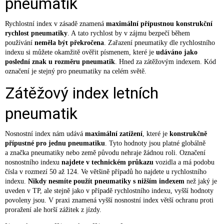
pneumatik
Rychlostní index v zásadě znamená
maximální přípustnou konstrukční
rychlost pneumatiky
. A tato rychlost by v zájmu bezpečí během
používání
neměla být překročena
. Zařazení pneumatiky dle rychlostního
indexu si můžete okamžitě ověřit písmenem, které je
udáváno jako
poslední znak u rozměru pneumatik
. Hned za zátěžovým indexem. Kód
označení je stejný pro pneumatiky na celém světě.
Zátěžový index letních
pneumatik
Nosnostní index nám udává
maximální zatížení
, které je
konstrukčně
přípustné pro jednu pneumatiku
. Tyto hodnoty jsou platné globálně
a značka pneumatiky nebo země původu nehraje žádnou roli. Označení
nosnostního indexu
najdete v technickém průkazu
vozidla a má podobu
čísla v rozmezí 50 až 124. Ve většině případů ho najdete u rychlostního
indexu.
Nikdy nesmíte použít pneumatiky s nižším indexem
než jaký je
uveden v TP, ale stejně jako v případě rychlostního indexu, vyšší hodnoty
povoleny jsou. V praxi znamená vyšší nosnostní index větší ochranu proti
proražení ale horší zážitek z jízdy.