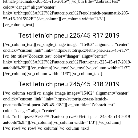
letnich-pneumatik-205-55-r16-2015/“][vc_btn title=“Zobrazit test“
color=“danger“ align=“center“
link=“url:https%3A%2F%2Fautotrip.cz%2Ftest-letnich-pneumatik-205-
55-r16-2015%2F“][/vc_column][vc_column width=“1/3″]
[vc_column_text]
Test letních pneu 225/45 R17 2019
[/vc_column_text][vc_single_image image=“15462″ alignment=“center“
onclick=“custom_link“ link=“https://autotrip.cz/letni-pneu-225-45-r17/“]
[vc_btn title=“Zobrazit test“ color=“danger“ align=“center“
link=“url:https%3A%2F%2Fautotrip.cz%2Fletni-pneu-225-45-r17-2019-
autobild%2F“][/vc_column][/vc_row][vc_row][vc_column width=“1/3″]
[/vc_column][vc_column width=“1/3″][vc_column_text]
Test letních pneu 245/45 R18 2019
[/vc_column_text][vc_single_image image=“15462″ alignment=“center“
onclick=“custom_link“ link=“https://autotrip.cz/test-letnich-
pneumatik/letni-pneu-245-45-r18/“][vc_btn title=“Zobrazit test“
color=“danger“ align=“center“
link=“url:https%3A%2F%2Fautotrip.cz%2Fletni-pneu-245-45-r18-2019-
autobild%2F“][/vc_column][vc_column width=“1/3″][/vc_column]
[/vc_row][vc_row][vc_column][vc_column_text]