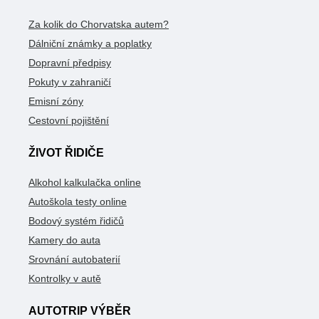
Za kolik do Chorvatska autem?
Dálniční známky a poplatky
Dopravní předpisy
Pokuty v zahraničí
Emisní zóny
Cestovní pojištění
ŽIVOT ŘIDIČE
Alkohol kalkulačka online
Autoškola testy online
Bodový systém řidičů
Kamery do auta
Srovnání autobaterií
Kontrolky v autě
AUTOTRIP VÝBĚR