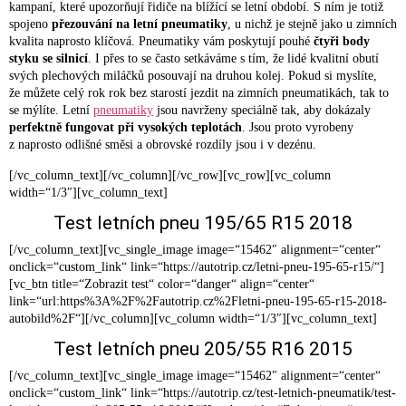
kampaní, které upozorňují řidiče na blížící se letní období. S ním je totiž
spojeno
přezouvání na letní pneumatiky
, u nichž je stejně jako u zimních
kvalita naprosto klíčová. Pneumatiky vám poskytují pouhé
čtyři body
styku se silnicí
. I přes to se často setkáváme s tím, že lidé kvalitní obutí
svých plechových miláčků posouvají na druhou kolej. Pokud si myslíte,
že můžete celý rok rok bez starostí jezdit na zimních pneumatikách, tak to
se mýlíte. Letní
pneumatiky
jsou navrženy speciálně tak, aby dokázaly
perfektně fungovat při vysokých teplotách
. Jsou proto vyrobeny
z naprosto odlišné směsi a obrovské rozdíly jsou i v dezénu.
[/vc_column_text][/vc_column][/vc_row][vc_row][vc_column
width=“1/3″][vc_column_text]
Test letních pneu 195/65 R15 2018
[/vc_column_text][vc_single_image image=“15462″ alignment=“center“
onclick=“custom_link“ link=“https://autotrip.cz/letni-pneu-195-65-r15/“]
[vc_btn title=“Zobrazit test“ color=“danger“ align=“center“
link=“url:https%3A%2F%2Fautotrip.cz%2Fletni-pneu-195-65-r15-2018-
autobild%2F“][/vc_column][vc_column width=“1/3″][vc_column_text]
Test letních pneu 205/55 R16 2015
[/vc_column_text][vc_single_image image=“15462″ alignment=“center“
onclick=“custom_link“ link=“https://autotrip.cz/test-letnich-pneumatik/test-