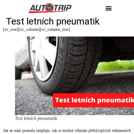
Test letních pneumatik
NÁKUP / PRODEJ
[vc_row][vc_column][vc_column_text]
Test letních pneumatik
Jak se nám pomalu otepluje, tak si možná všímáte přibývajících reklamních