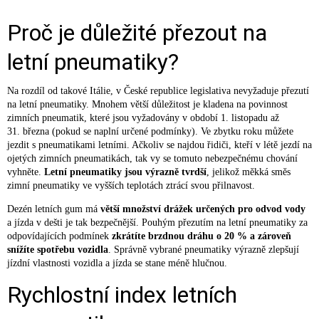
Proč je důležité přezout na
letní pneumatiky?
Na rozdíl od takové Itálie, v České republice legislativa nevyžaduje přezutí
na letní pneumatiky. Mnohem větší důležitost je kladena na povinnost
zimních pneumatik, které jsou vyžadovány v období 1. listopadu až
31. března (pokud se naplní určené podmínky). Ve zbytku roku můžete
jezdit s pneumatikami letními. Ačkoliv se najdou řidiči, kteří v létě jezdí na
ojetých zimních pneumatikách, tak vy se tomuto nebezpečnému chování
vyhněte.
Letní pneumatiky jsou výrazně tvrdší
, jelikož měkká směs
zimní pneumatiky ve vyšších teplotách ztrácí svou přilnavost.
Dezén letních gum má
větší množství drážek určených pro odvod vody
a jízda v dešti je tak bezpečnější. Pouhým přezutím na letní pneumatiky za
odpovídajících podmínek
zkrátíte brzdnou dráhu o 20 % a zároveň
snížíte spotřebu vozidla
. Správně vybrané pneumatiky výrazně zlepšují
jízdní vlastnosti vozidla a jízda se stane méně hlučnou.
Rychlostní index letních