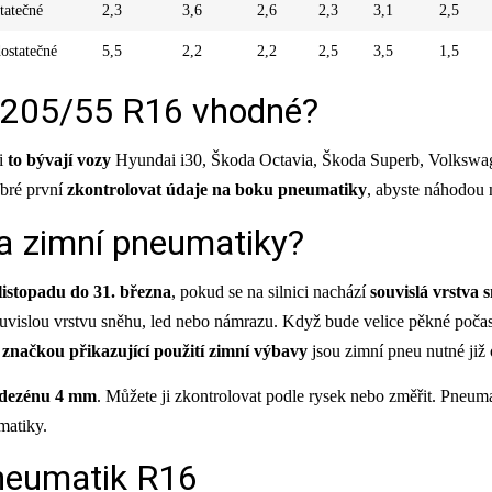
tatečné
2,3
3,6
2,6
2,3
3,1
2,5
ostatečné
5,5
2,2
2,2
2,5
3,5
1,5
u 205/55 R16 vhodné?
ji
to bývají vozy
Hyundai i30, Škoda Octavia, Škoda Superb, Volkswa
obré první
zkontrolovat údaje na boku pneumatiky
, abyste náhodou 
a zimní pneumatiky?
listopadu do 31. března
, pokud se na silnici nachází
souvislá vrstva 
uvislou vrstvu sněhu, led nebo námrazu. Když bude velice pěkné počasí
h
značkou přikazující použití zimní výbavy
jsou zimní pneu nutné již 
 dezénu 4 mm
. Můžete ji zkontrolovat podle rysek nebo změřit. Pneum
matiky.
neumatik R16