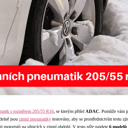
umatik s rozměrem 205/55 R16
, se kterým přišel
ADAC
. Pomůže vám př
idelně jsou
zimní pneumatiky
testovány, aby se prostřednictvím testu zj
motoristů na silnicích v zimní období. V testu níže najdete
6 modelů