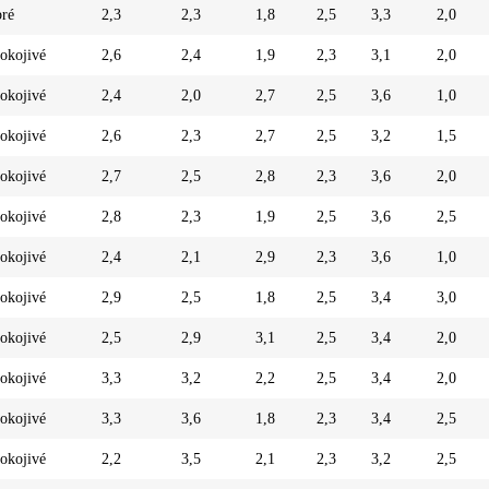
ré
2,3
2,3
1,8
2,5
3,3
2,0
okojivé
2,6
2,4
1,9
2,3
3,1
2,0
okojivé
2,4
2,0
2,7
2,5
3,6
1,0
okojivé
2,6
2,3
2,7
2,5
3,2
1,5
okojivé
2,7
2,5
2,8
2,3
3,6
2,0
okojivé
2,8
2,3
1,9
2,5
3,6
2,5
okojivé
2,4
2,1
2,9
2,3
3,6
1,0
okojivé
2,9
2,5
1,8
2,5
3,4
3,0
okojivé
2,5
2,9
3,1
2,5
3,4
2,0
okojivé
3,3
3,2
2,2
2,5
3,4
2,0
okojivé
3,3
3,6
1,8
2,3
3,4
2,5
okojivé
2,2
3,5
2,1
2,3
3,2
2,5