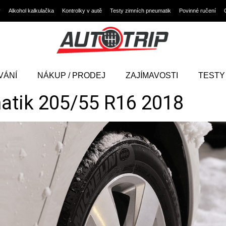
y
Alkohol kalkulačka
Kontrolky v autě
Testy zimních pneumatik
Povinné ručení
VÁNÍ
NÁKUP / PRODEJ
ZAJÍMAVOSTI
TESTY
atik 205/55 R16 2018