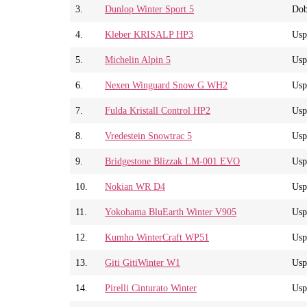
3.
Dunlop Winter Sport 5
Dob
4.
Kleber KRISALP HP3
Usp
5.
Michelin Alpin 5
Usp
6.
Nexen Winguard Snow G WH2
Usp
7.
Fulda Kristall Control HP2
Usp
8.
Vredestein Snowtrac 5
Usp
9.
Bridgestone Blizzak LM-001 EVO
Usp
10.
Nokian WR D4
Usp
11.
Yokohama BluEarth Winter V905
Usp
12.
Kumho WinterCraft WP51
Usp
13.
Giti GitiWinter W1
Usp
14.
Pirelli Cinturato Winter
Usp