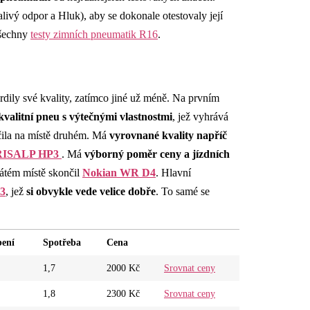
ivý odpor a Hluk), aby se dokonale otestovaly její
všechny
testy zimních pneumatik R16
.
vrdily své kvality, zatímco jiné už méně. Na prvním
kvalitní pneu s výtečnými vlastnostmi
, jež vyhrává
nčila na místě druhém. Má
vyrovnané kvality napříč
KRISALP HP3
. Má
výborný poměr ceny a jízdních
sátém místě skončil
Nokian WR D4
. Hlavní
 3
, jež
si obvykle vede velice dobře
. To samé se
bení
Spotřeba
Cena
1,7
2000 Kč
Srovnat ceny
1,8
2300 Kč
Srovnat ceny