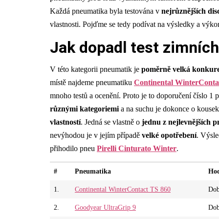
Každá pneumatika byla testována v
nejrůznějších dis
vlastnosti. Pojďme se tedy podívat na výsledky a výko
Jak dopadl test zimníc
V této kategorii pneumatik je
poměrně velká konkur
místě najdeme pneumatiku
Continental WinterConta
mnoho testů a ocenění. Proto je to doporučení číslo 1 p
různými kategoriemi
a na suchu je dokonce o kousek 
vlastností
. Jedná se vlastně o
jednu z nejlevnějších 
nevýhodou je v jejím případě
velké opotřebení
. Výsl
přihodilo pneu
Pirelli Cinturato Winter
.
#
Pneumatika
Hod
1.
Continental WinterContact TS 860
Dob
2.
Goodyear UltraGrip 9
Dob