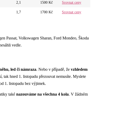
2,1
1500 Kč
Srovnat ceny
1,7
1700 Kč
Srovnat ceny
gen Passat, Volkswagen Sharan, Ford Mondeo, Škoda
nesáhli vedle.
sněhu, led či námraza
. Nebo v případě, že
vzhledem
, tak hned 1. listopadu přezouvat nemusíte. Myslete
od 1. listopadu bez výjimek.
atiky také
nazouváme na všechna 4 kola
. V žádném