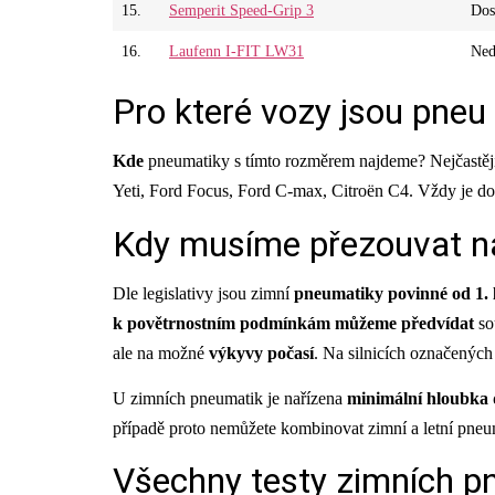
15.
Semperit Speed-Grip 3
Dos
16.
Laufenn I-FIT LW31
Ned
Pro které vozy jsou pne
Kde
pneumatiky s tímto rozměrem najdeme? Nejčastě
Yeti, Ford Focus, Ford C-max, Citroën C4. Vždy je d
Kdy musíme přezouvat n
Dle legislativy jsou zimní
pneumatiky povinné od 1. 
k povětrnostním podmínkám můžeme předvídat
so
ale na možné
výkyvy počasí
. Na silnicích označenýc
U zimních pneumatik je nařízena
minimální hloubka
případě proto nemůžete kombinovat zimní a letní pneu
Všechny testy zimních p