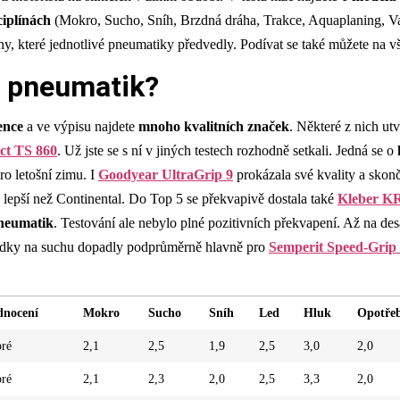
ciplínách
(Mokro, Sucho, Sníh, Brzdná dráha, Trakce, Aquaplaning, Val
ny, které jednotlivé pneumatiky předvedly. Podívat se také můžete na 
h pneumatik?
ence
a ve výpisu najdete
mnoho kvalitních značek
. Některé z nich ut
ct TS 860
. Už jste se s ní v jiných testech rozhodně setkali. Jedná se o
ro letošní zimu. I
Goodyear UltraGrip 9
prokázala své kvality a sko
lepší než Continental. Do Top 5 se překvapivě dostala také
Kleber 
pneumatik
. Testování ale nebylo plné pozitivních překvapení. Až na de
edky na suchu dopadly podprůměrně hlavně pro
Semperit Speed-Grip
nocení
Mokro
Sucho
Sníh
Led
Hluk
Opotře
ré
2,1
2,5
1,9
2,5
3,0
2,0
ré
2,1
2,3
2,0
2,5
3,3
2,0