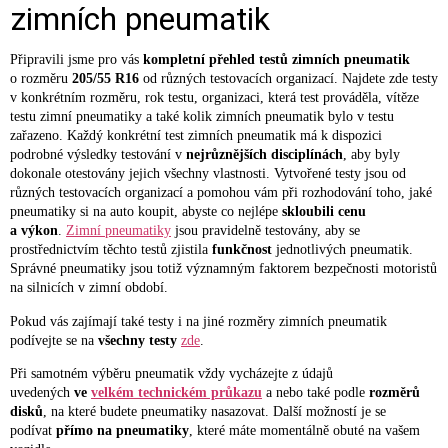
zimních pneumatik
Připravili jsme pro vás
kompletní přehled testů zimních pneumatik
o rozměru
205/55 R16
od různých testovacích organizací. Najdete zde testy
v konkrétním rozměru, rok testu, organizaci, která test prováděla, vítěze
testu zimní pneumatiky a také kolik zimních pneumatik bylo v testu
zařazeno. Každý konkrétní test zimních pneumatik má k dispozici
podrobné výsledky testování v
nejrůznějších disciplínách
, aby byly
dokonale otestovány jejich všechny vlastnosti. Vytvořené testy jsou od
různých testovacích organizací a pomohou vám při rozhodování toho, jaké
pneumatiky si na auto koupit, abyste co nejlépe
skloubili cenu
a výkon
.
Zimní pneumatiky
jsou pravidelně testovány, aby se
prostřednictvím těchto testů zjistila
funkčnost
jednotlivých pneumatik.
Správné pneumatiky jsou totiž významným faktorem bezpečnosti motoristů
na silnicích v zimní období.
Pokud vás zajímají také testy i na jiné rozměry zimních pneumatik
podívejte se na
všechny testy
zde
.
Při samotném výběru pneumatik vždy vycházejte z údajů
uvedených
ve
velkém technickém průkazu
a nebo také podle
rozměrů
disků
, na které budete pneumatiky nasazovat. Další možností je se
podívat
přímo na pneumatiky
, které máte momentálně obuté na vašem