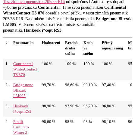
Test zimních pneumatik 205/55 R16
od společnosti Autoexpress dopadl
výborně pro značku
Continental
. Ta se svou pneumatikou
Continental
WinterContact TS 870
obsadila první příčku v testu zimních pneumatik
205/55 R16. Na druhém místě se umístila pneumatika
Bridgestone Blizzak
LM005
. V těsném závěsu, na třetím místě, se umístila
pneumatika
Hankook i*cept RS3
.
#
Pneumatika
Hodnocení
Brzdná
Kruh
Přímý
Mok
dráha
ve
aquaplaning
brz
sněhu
sněhu
1.
Continental
100 %
100 %
100 %
100 %
95,
WinterContact
TS 870
2.
Bridgestone
99,70 %
98,60 %
99,10 %
97,40 %
100
Blizzak
LM005
3.
Hankook
98,90 %
97,90 %
96,70 %
96,80 %
95,
i*cept RS3
4.
Pirelli
98,60 %
98 %
98 %
98,10 %
96 
Cinturato
Winter 2