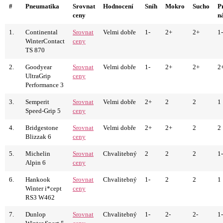
#
Pneumatika
Srovnat
Hodnocení
Sníh
Mokro
Sucho
P
ceny
n
1.
Continental
Srovnat
Velmi dobře
1-
2+
2+
1-
WinterContact
ceny
TS 870
2.
Goodyear
Srovnat
Velmi dobře
1-
2+
2+
2
UltraGrip
ceny
Performance 3
3.
Semperit
Srovnat
Velmi dobře
2+
2
2
1
Speed-Grip 5
ceny
4.
Bridgestone
Srovnat
Velmi dobře
2+
2+
2
2
Blizzak 6
ceny
5.
Michelin
Srovnat
Chvalitebný
2
2
2
1-
Alpin 6
ceny
6.
Hankook
Srovnat
Chvalitebný
1-
2
2
1
Winter i*cept
ceny
RS3 W462
7.
Dunlop
Srovnat
Chvalitebný
1-
2-
2-
1-