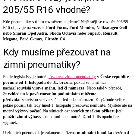
205/55 R16 vhodné?
Kde pneumatiky s tímto rozměrem najdeme? Nejčastěji se rozměr 205/55
R16 objevuje na vozech:
Ford Focus, Ford Mondeo, Volkswagen Golf
nebo Sharan Opel Astra, Škoda Octavia nebo Superb, Renault
Megane, Ford C-max, Citroën C4.
Kdy musíme přezouvat na
zimní pneumatiky?
Podle legislativy je nutné
přezouvat zimní pneumatiky
v České republice
povinně od 1. listopadu do 31. března
, pokud se na silnici
nachází
souvislá vrstva sněhu, led či námraza
. Nebo také v případě,
že
vzhledem k povětrnostním podmínkám můžeme
předvídat
souvislou vrstvu sněhu, led nebo námrazu. Když bude velice
pěkné počasí, tak tedy hned 1. listopadu přezouvat nemusíte. Myslete ale na
možné
výkyvy počasí
. Na silnicích označených
značkou přikazující
použití zimní výbavy
jsou zimní pneu nutné již od 1. listopadu bez
výjimek.
U zimních pneumatik je zákonem nařízena
minimální hloubka dezénu 4