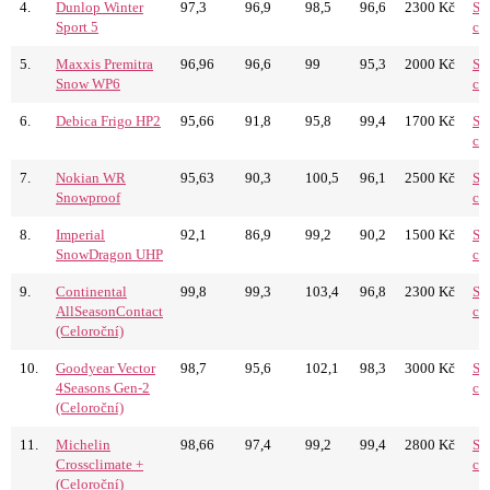
4.
Dunlop Winter
97,3
96,9
98,5
96,6
2300 Kč
Sr
Sport 5
ce
5.
Maxxis Premitra
96,96
96,6
99
95,3
2000 Kč
Sr
Snow WP6
ce
6.
Debica Frigo HP2
95,66
91,8
95,8
99,4
1700 Kč
Sr
ce
7.
Nokian WR
95,63
90,3
100,5
96,1
2500 Kč
Sr
Snowproof
ce
8.
Imperial
92,1
86,9
99,2
90,2
1500 Kč
Sr
SnowDragon UHP
ce
9.
Continental
99,8
99,3
103,4
96,8
2300 Kč
Sr
AllSeasonContact
ce
(Celoroční)
10.
Goodyear Vector
98,7
95,6
102,1
98,3
3000 Kč
Sr
4Seasons Gen-2
ce
(Celoroční)
11.
Michelin
98,66
97,4
99,2
99,4
2800 Kč
Sr
Crossclimate +
ce
(Celoroční)