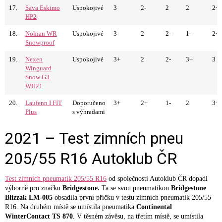
17.
Sava Eskimo
Uspokojivé
3
2-
2
2
2+
HP2
18.
Nokian WR
Uspokojivé
3
2
2-
1-
2+
Snowproof
19.
Nexen
Uspokojivé
3+
2
2-
3+
3
Winguard
Snow G3
WH21
20.
Laufenn I FIT
Doporučeno
3+
2+
1-
2
3+
Plus
s výhradami
2021 – Test zimních pneu
205/55 R16 Autoklub ČR
Test zimních pneumatik 205/55 R16
od společnosti Autoklub ČR dopadl
výborně pro značku
Bridgestone.
Ta se svou pneumatikou
Bridgestone
Blizzak LM-005
obsadila první příčku v testu zimních pneumatik 205/55
R16. Na druhém místě se umístila pneumatika
Continental
WinterContact TS 870
. V těsném závěsu, na třetím místě, se umístila