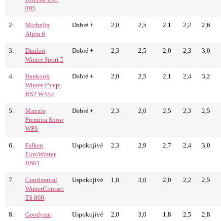
005
2.
Michelin
Dobré +
2,0
2,5
2,1
2,2
2,6
Alpin 6
3.
Dunlop
Dobré +
2,3
2,5
2,0
2,3
3,0
Winter Sport 5
4.
Hankook
Dobré +
2,0
2,5
2,1
2,4
3,2
Winter i*cept
RS2 W452
5.
Maxxis
Dobré +
2,3
2,0
2,5
2,3
2,5
Premitra Snow
WP6
6.
Falken
Uspokojivé
2,3
2,9
2,7
2,4
3,0
EuroWinter
HS01
7.
Continental
Uspokojivé
1,8
3,0
2,0
2,2
2,5
WinterContact
TS 860
8.
Goodyear
Uspokojivé
2,0
3,0
1,8
2,5
2,8