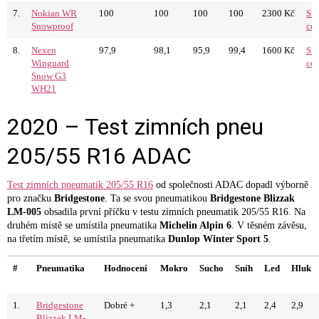
7.
Nokian WR
100
100
100
100
2300 Kč
Sro
Snowproof
ce
8.
Nexen
97,9
98,1
95,9
99,4
1600 Kč
Sro
Winguard
ce
Snow G3
WH21
2020 – Test zimních pneu
205/55 R16 ADAC
Test zimních pneumatik 205/55 R16
od společnosti ADAC dopadl výborně
pro značku
Bridgestone
. Ta se svou pneumatikou
Bridgestone Blizzak
LM-005
obsadila první příčku v testu zimních pneumatik 205/55 R16. Na
druhém místě se umístila pneumatika
Michelin Alpin 6
. V těsném závěsu,
na třetím místě, se umístila pneumatika
Dunlop Winter Sport 5
.
#
Pneumatika
Hodnocení
Mokro
Sucho
Sníh
Led
Hluk
1.
Bridgestone
Dobré +
1,3
2,1
2,1
2,4
2,9
Blizzak LM-