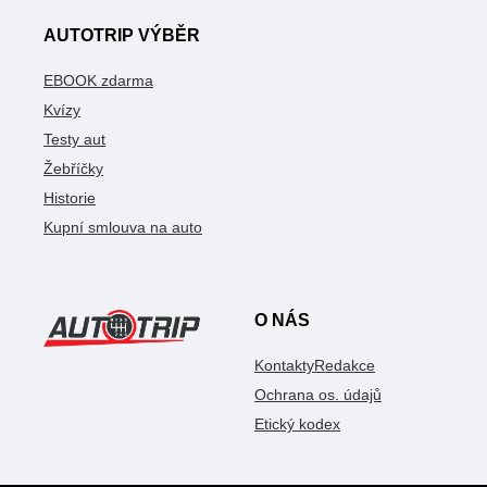
AUTOTRIP VÝBĚR
EBOOK zdarma
Kvízy
Testy aut
Žebříčky
Historie
Kupní smlouva na auto
O NÁS
Kontakty
Redakce
Ochrana os. údajů
Etický kodex