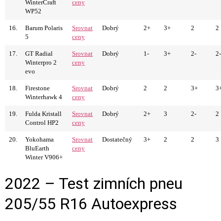
WinterCraft
ceny
WP52
16.
Barum Polaris
Srovnat
Dobrý
2+
3+
2
2
5
ceny
17.
GT Radial
Srovnat
Dobrý
1-
3+
2-
2-
Winterpro 2
ceny
evo
18.
Firestone
Srovnat
Dobrý
2
2
3+
3
Winterhawk 4
ceny
19.
Fulda Kristall
Srovnat
Dobrý
2+
3
2-
2
Control HP2
ceny
20.
Yokohama
Srovnat
Dostatečný
3+
2
2
3
BluEarth
ceny
Winter V906+
2022 – Test zimních pneu
205/55 R16 Autoexpress