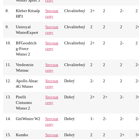
Winter Sport 5
ceny
8.
Kleber Krisalp
Srovnat
Chvalitebný
2+
2
2-
2
HP3
ceny
9.
Uniroyal
Srovnat
Chvalitebný
2
2
2
2
WinterExpert
ceny
10.
BFGoodrich
Srovnat
Chvalitebný
2+
2
2-
2
g-Force
ceny
Winter 2
11.
Vredestein
Srovnat
Chvalitebný
2
2
2
2-
Wintrac
ceny
12.
Apollo Alnac
Srovnat
Dobrý
2-
2
2
2-
4G Winter
ceny
13.
Pirelli
Srovnat
Dobrý
2+
2+
2-
3
Cinturato
ceny
Winter 2
14.
GitiWinter W2
Srovnat
Dobrý
1-
2-
2-
2-
ceny
15.
Kumho
Srovnat
Dobrý
2
2
2+
3