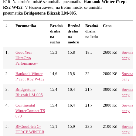
R16. Na druhém místě se umístila pneumatika
Hankook Winter i*cept
RS2 W452
. V těsném závěsu, na třetím místě, se umístila
pneumatika
Bridgestone Blizzak LM-005
.
#
Pneumatika
Brzdná
Brzdná
Brzdná
Cena
dráha
dráha
dráha
na
na
na ledu
suchu
mokru
1.
GoodYear
15,3
15,8
18,5
2600 Kč
Srovnat
UltraGrip
ceny
Performance+
2.
Hankook Winter
14,6
15,8
22
2000 Kč
Srovnat
i*cept RS2 W452
ceny
3.
Bridgestone
15,4
16,4
21,7
3000 Kč
Srovnat
Blizzak LM-005
ceny
4.
Continental
15,4
16,4
21,7
2800 Kč
Srovnat
WinterContact TS
ceny
870
5.
BFGoodrich G-
15,1
15,9
23,3
2100 Kč
Srovnat
FORCE WINTER
ceny