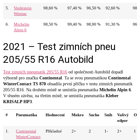
5.
Vredestein
98,60 %
97,40 %
96,50 %
92,60 %
98 
Wintrac
6.
Michelin
98,50 %
99,40 %
98,90 %
91,30 %
96,
Alpin 6
2021 – Test zimních pneu
205/55 R16 Autobild
Test zimních pneumatik 205/55 R16
od společnosti Autobild dopadl
výborně pro značku
Continental
. Ta se svou pneumatikou
Continental
WinterContact TS 870
obsadila první příčku v testu zimních pneumatik
205/55 R16. Na druhém místě se umístila pneumatika
Michelin Alpin 6
.
V těsném závěsu, na třetím místě, se umístila pneumatika
Kleber
KRISALP HP3
.
#
Pneumatika
Hodnocení
Mokro
Sucho
Sníh
Valivý
Opo
odpor
1.
Continental
Příkladné
2+
2
1-
2+
1
WinterContact