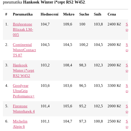
pneumatika
Hankook Winter i*cept RS2 W452
.
#
Pneumatika
Hodnocení
Mokro
Sucho
Sníh
Cena
1.
Bridgestone
104,7
109,6
100
103,8
2400 Kč
Sro
Blizzak LM-
ce
005
2.
Continental
104,5
104,5
100,2
104,5
2600 Kč
Sro
WinterContact
ce
TS 87
3.
Hankook
103,2
108,4
98,3
102,3
2000 Kč
Sro
Winter i*cept
ce
RS2 W452
4.
Goodyear
103,6
103,6
96,5
103,5
3300 Kč
Sro
UltraGrip
ce
Performance+
5.
Firestone
101,4
105,6
95,2
102,5
2000 Kč
Sro
Winterhawk 4
ce
6.
Michelin
101,1
104,7
97,3
100,8
2500 Kč
Sro
Alpin 6
ce