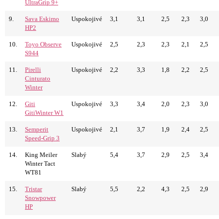
UltraGrip 9+
9.
Sava Eskimo
Uspokojivé
3,1
3,1
2,5
2,3
3,0
HP2
10.
Toyo Observe
Uspokojivé
2,5
2,3
2,3
2,1
2,5
S944
11.
Pirelli
Uspokojivé
2,2
3,3
1,8
2,2
2,5
Cinturato
Winter
12.
Giti
Uspokojivé
3,3
3,4
2,0
2,3
3,0
GitiWinter W1
13.
Semperit
Uspokojivé
2,1
3,7
1,9
2,4
2,5
Speed-Grip 3
14.
King Meiler
Slabý
5,4
3,7
2,9
2,5
3,4
Winter Tact
WT81
15.
Tristar
Slabý
5,5
2,2
4,3
2,5
2,9
Snowpower
HP