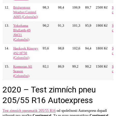
12.
Bridgestone
98,3
98,4
106,9
89,7
2500 Kč
Sr
Weather Control
ce
A005 (Celoroční)
13.
Yokohama
96,2
91,3
101,3
95,9
1900 Kč
Sr
BluEarth-4S
ce
AW21
(Celoroční)
14.
Hankook Kinergy
95,6
98,8
102,6
94,4
1800 Kč
Sr
4S2 H750
ce
(Celoroční)
15.
Kormoran All
92,1
86,9
99,2
90,2
1500 Kč
Sr
Season
ce
(Celoroční)
2020 – Test zimních pneu
205/55 R16 Autoexpress
Test zimních pneumatik 205/55 R16
od společnosti Autoexpress dopadl
výborně pro značku
Continental
. Ta se svou pneumatikou
Continental