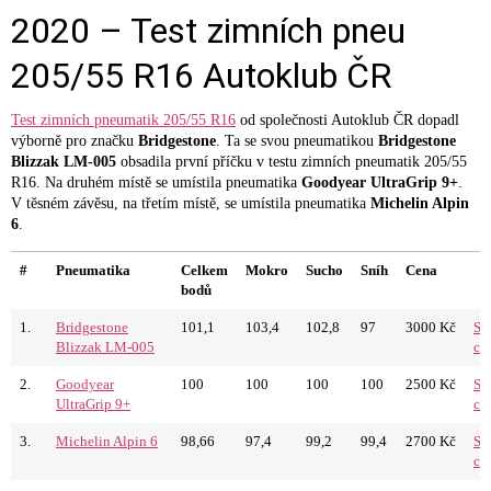
2020 – Test zimních pneu
205/55 R16 Autoklub ČR
Test zimních pneumatik 205/55 R16
od společnosti Autoklub ČR dopadl
výborně pro značku
Bridgestone
. Ta se svou pneumatikou
Bridgestone
Blizzak LM-005
obsadila první příčku v testu zimních pneumatik 205/55
R16. Na druhém místě se umístila pneumatika
Goodyear UltraGrip 9+
.
V těsném závěsu, na třetím místě, se umístila pneumatika
Michelin Alpin
6
.
#
Pneumatika
Celkem
Mokro
Sucho
Sníh
Cena
bodů
1.
Bridgestone
101,1
103,4
102,8
97
3000 Kč
Sr
Blizzak LM-005
ce
2.
Goodyear
100
100
100
100
2500 Kč
Sr
UltraGrip 9+
ce
3.
Michelin Alpin 6
98,66
97,4
99,2
99,4
2700 Kč
Sr
ce