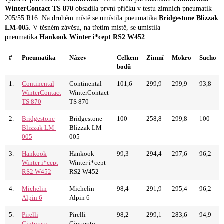
WinterContact TS 870
obsadila první příčku v testu zimních pneumatik
205/55 R16. Na druhém místě se umístila pneumatika
Bridgestone Blizzak
LM-005
. V těsném závěsu, na třetím místě, se umístila
pneumatika
Hankook Winter i*cept RS2 W452
.
#
Pneumatika
Název
Celkem
Zimní
Mokro
Sucho
bodů
1.
Continental
Continental
101,6
299,9
299,9
93,8
WinterContact
WinterContact
TS 870
TS 870
2.
Bridgestone
Bridgestone
100
258,8
299,8
100
Blizzak LM-
Blizzak LM-
005
005
3.
Hankook
Hankook
99,3
294,4
297,6
96,2
Winter i*cept
Winter i*cept
RS2 W452
RS2 W452
4.
Michelin
Michelin
98,4
291,9
295,4
96,2
Alpin 6
Alpin 6
5.
Pirelli
Pirelli
98,2
299,1
283,6
94,9