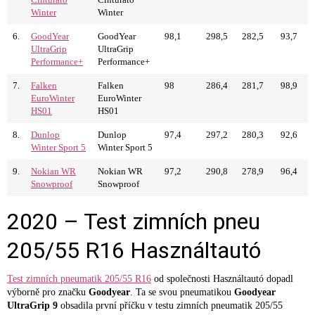
Cinturato
Cinturato
Winter
Winter
6.
GoodYear
GoodYear
98,1
298,5
282,5
93,7
UltraGrip
UltraGrip
Performance+
Performance+
7.
Falken
Falken
98
286,4
281,7
98,9
EuroWinter
EuroWinter
HS01
HS01
8.
Dunlop
Dunlop
97,4
297,2
280,3
92,6
Winter Sport 5
Winter Sport 5
9.
Nokian WR
Nokian WR
97,2
290,8
278,9
96,4
Snowproof
Snowproof
2020 – Test zimních pneu
205/55 R16 Használtautó
Test zimních pneumatik 205/55 R16
od společnosti Használtautó dopadl
výborně pro značku
Goodyear
. Ta se svou pneumatikou
Goodyear
UltraGrip 9
obsadila první příčku v testu zimních pneumatik 205/55