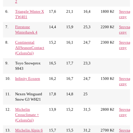
2
6.
Triangle Winter X
17,6
21,1
16,4
1800 Kč
Srovnat
TW401
ceny
7.
Firestone
14,4
15,9
25,3
2200 Kč
Srovnat
Winterhawk 4
ceny
8.
Continental
15,2
16,1
24,7
2300 Kč
Srovnat
AllSeasonContact
ceny
(Celoroční)
9.
Toyo Snowprox
16,5
17,7
23,3
S943
10.
Infinity Ecozen
16,2
16,7
24,7
1500 Kč
Srovnat
ceny
11.
Nexen Winguard
17,8
14,8
25
Snow G3 WH21
12.
Michelin
13,9
15,2
31,5
2800 Kč
Srovnat
Crossclimate +
ceny
(Celoroční)
13.
Michelin Alpin 6
15,7
15,5
31,2
2700 Kč
Srovnat