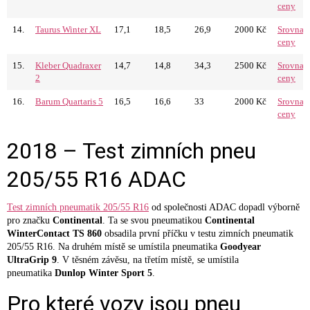
ceny
14.
Taurus Winter XL
17,1
18,5
26,9
2000 Kč
Srovnat
ceny
15.
Kleber Quadraxer
14,7
14,8
34,3
2500 Kč
Srovnat
2
ceny
16.
Barum Quartaris 5
16,5
16,6
33
2000 Kč
Srovnat
ceny
2018 – Test zimních pneu
205/55 R16 ADAC
Test zimních pneumatik 205/55 R16
od společnosti ADAC dopadl výborně
pro značku
Continental
. Ta se svou pneumatikou
Continental
WinterContact TS 860
obsadila první příčku v testu zimních pneumatik
205/55 R16. Na druhém místě se umístila pneumatika
Goodyear
UltraGrip 9
. V těsném závěsu, na třetím místě, se umístila
pneumatika
Dunlop Winter Sport 5
.
Pro které vozy jsou pneu