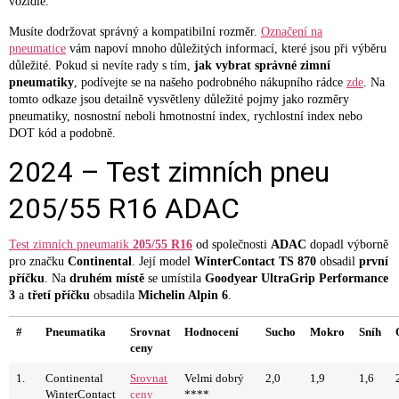
vozidle.
Musíte dodržovat správný a kompatibilní rozměr.
Označení na
pneumatice
vám napoví mnoho důležitých informací, které jsou při výběru
důležité. Pokud si nevíte rady s tím,
jak vybrat správné zimní
pneumatiky
, podívejte se na našeho podrobného nákupního rádce
zde
. Na
tomto odkaze jsou detailně vysvětleny důležité pojmy jako rozměry
pneumatiky, nosnostní neboli hmotnostní index, rychlostní index nebo
DOT kód a podobně.
2024 – Test zimních pneu
205/55 R16 ADAC
Test zimních pneumatik
205/55 R16
od společnosti
ADAC
dopadl výborně
pro značku
Continental
. Její model
WinterContact TS 870
obsadil
první
příčku
. Na
druhém místě
se umístila
Goodyear UltraGrip Performance
3
a
třetí příčku
obsadila
Michelin Alpin 6
.
#
Pneumatika
Srovnat
Hodnocení
Sucho
Mokro
Sníh
ceny
1.
Continental
Srovnat
Velmi dobrý
2,0
1,9
1,6
WinterContact
ceny
****