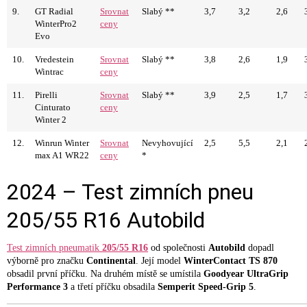
9.
GT Radial
Srovnat
Slabý **
3,7
3,2
2,6
WinterPro2
ceny
Evo
10.
Vredestein
Srovnat
Slabý **
3,8
2,6
1,9
Wintrac
ceny
11.
Pirelli
Srovnat
Slabý **
3,9
2,5
1,7
Cinturato
ceny
Winter 2
12.
Winrun Winter
Srovnat
Nevyhovující
2,5
5,5
2,1
max A1 WR22
ceny
*
2024 – Test zimních pneu
205/55 R16 Autobild
Test zimních pneumatik
205/55 R16
od společnosti
Autobild
dopadl
výborně pro značku
Continental
. Její model
WinterContact TS 870
obsadil první příčku. Na druhém místě se umístila
Goodyear UltraGrip
Performance 3
a třetí příčku obsadila
Semperit Speed-Grip 5
.