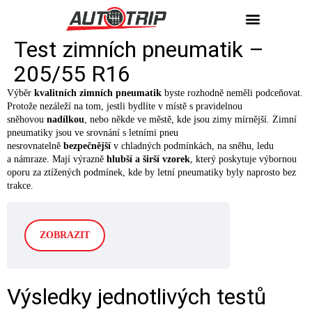
Test zimních pneumatik –
NÁKUP / PRODEJ
205/55 R16
Výběr
kvalitních zimních pneumatik
byste rozhodně neměli podceňovat.
Protože nezáleží na tom, jestli bydlíte v místě s pravidelnou
sněhovou
nadílkou
, nebo někde ve městě, kde jsou zimy mírnější. Zimní
pneumatiky jsou ve srovnání s letními pneu
nesrovnatelně
bezpečnější
v chladných podmínkách, na sněhu, ledu
a námraze. Mají výrazně
hlubší a širší vzorek
, který poskytuje výbornou
oporu za ztížených podmínek, kde by letní pneumatiky byly naprosto bez
trakce.
ZOBRAZIT
Výsledky jednotlivých testů