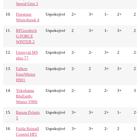
Speed-Grip 3
10.
Firestone
Uspokojivé
2+
3+
1-
2+
2
Winterhawk 4
11.
BFGoodrich
Uspokojivé
2
3+
1-
3+
2
G-FORCE
WINTER 2
12.
Uniroyal MS
Uspokojivé
2-
2-
3+
2
2+
plus 77
13.
Falken
Uspokojivé
2-
2
3+
3+
2
EuroWinter
HS01
14.
Yokohama
Uspokojivé
2-
2
2-
3+
3
BluEarth-
Winter V906
15.
Barum Polaris
Uspokojivé
3+
3+
2+
1-
2+
5
16.
Fulda Kristall
Uspokojivé
3+
3+
2-
2
1
Control HP2