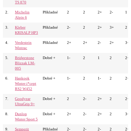
TS 870
2.
Michelin
Příkladné
2
2
2+
2-
1
Alpin 6
3.
Kleber
Příkladné
2-
2
2+
3+
2
KRISALP HP3
4.
Vredestein
Příkladné
2+
2+
2-
2+
3+
Wintrac
5.
Bridgestone
Dobré +
1-
2
1
2
2+
Blizzak LM-
005
6.
Hankook
Dobré +
1-
2
1-
2
2+
Winter i*cept
RS2 W452
7.
Goodyear
Dobré +
2
2-
2+
2
2+
UltraGrip 9+
8.
Dunlop
Dobré +
2+
2-
2+
2
3+
Winter Sport 5
9.
Semperit
Příkladné
2-
2-
2-
2
2+