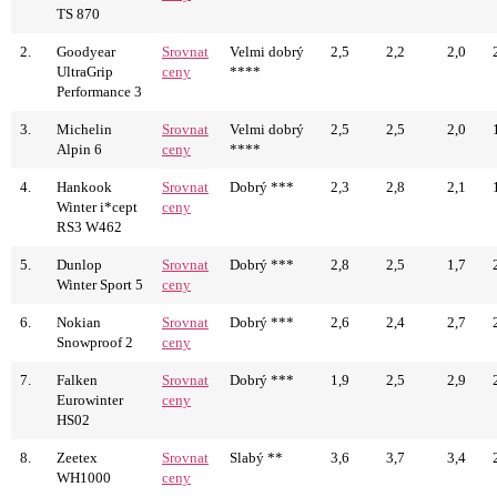
TS 870
2.
Goodyear
Srovnat
Velmi dobrý
2,5
2,2
2,0
UltraGrip
ceny
****
Performance 3
3.
Michelin
Srovnat
Velmi dobrý
2,5
2,5
2,0
Alpin 6
ceny
****
4.
Hankook
Srovnat
Dobrý ***
2,3
2,8
2,1
Winter i*cept
ceny
RS3 W462
5.
Dunlop
Srovnat
Dobrý ***
2,8
2,5
1,7
Winter Sport 5
ceny
6.
Nokian
Srovnat
Dobrý ***
2,6
2,4
2,7
Snowproof 2
ceny
7.
Falken
Srovnat
Dobrý ***
1,9
2,5
2,9
Eurowinter
ceny
HS02
8.
Zeetex
Srovnat
Slabý **
3,6
3,7
3,4
WH1000
ceny