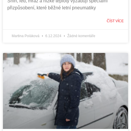
Sníh, led, mráz a nízké teploty vyžadují speciální
přizpůsobení, které běžné letní pneumatiky
ČÍST VÍCE
Martina Poláková
6.12.2024
Žádné komentáře