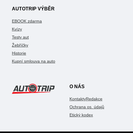
AUTOTRIP VÝBĚR
EBOOK zdarma
Kvízy
Testy aut
Žebříčky
Historie
Kupní smlouva na auto
O NÁS
Kontakty
Redakce
Ochrana os. údajů
Etický kodex