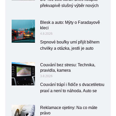
překvapivě slušný výběr nových
Blesk a auto: Mýty o Faradayově
kleci
4.8.2026
Srpnové bouřky umí přijít během
chvilky a otázka, jestli je auto
Couvání bez stresu: Technika,
pravidla, kamera
3.8.2026
Couvání trápí i řidiče s dvacetiletou
praxí a není to náhoda. Auto se
Reklamace ojetiny: Na co máte
právo