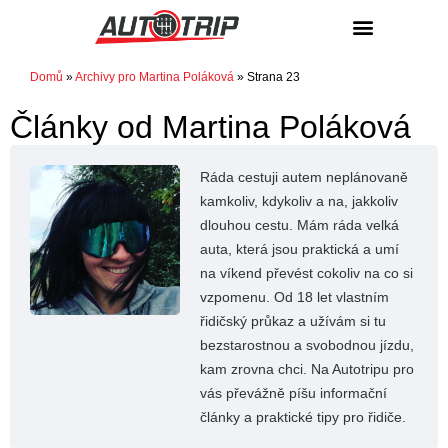
NÁKUP / PRODEJ
Domů
»
Archivy pro Martina Poláková
»
Strana 23
Články od
Martina Poláková
Ráda cestuji autem neplánovaně
kamkoliv, kdykoliv a na, jakkoliv
dlouhou cestu. Mám ráda velká
auta, která jsou praktická a umí
na víkend převést cokoliv na co si
vzpomenu. Od 18 let vlastním
řidičský průkaz a užívám si tu
bezstarostnou a svobodnou jízdu,
kam zrovna chci. Na Autotripu pro
vás převážně píšu informační
články a praktické tipy pro řidiče.