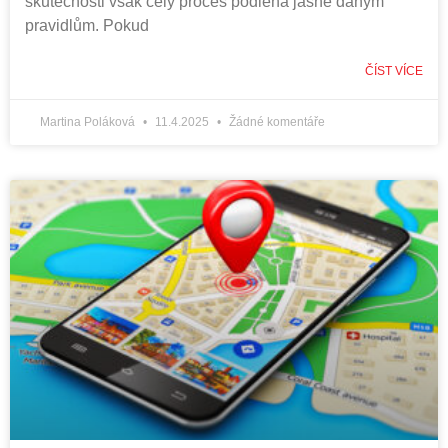
skutečnosti však celý proces podléhá jasně daným
pravidlům. Pokud
ČÍST VÍCE
Martina Poláková
11.4.2025
Žádné komentáře