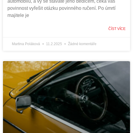
automobilu, a vy se stáváte jeho dědicem, čeká vás
povinnost vyřešit otázku povinného ručení. Po úmrtí
majitele je
ČÍST VÍCE
Martina Poláková
11.2.2025
Žádné komentáře