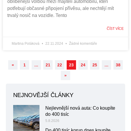
oblíbenější volbou mezi majiteli automobilů, kteří
potřebují občasné připojení přívěsu, ale nechtějí mít
trvalý nosič na vozidle. Tento
ČÍST VÍCE
Martina Poláková
22.11.2024
Žádné komentáře
«
1
…
21
22
23
24
25
…
38
»
NEJNOVĚJŠÍ ČLÁNKY
Nejlevnější nová auta: Co koupíte
do 400 tisíc
5.8.2026
Do 400 tisíc korun dnes koupíte