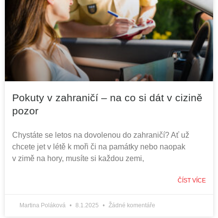
Pokuty v zahraničí – na co si dát v cizině
pozor
Chystáte se letos na dovolenou do zahraničí? Ať už
chcete jet v létě k moři či na památky nebo naopak
v zimě na hory, musíte si každou zemi,
ČÍST VÍCE
Martina Poláková
8.1.2025
Žádné komentáře