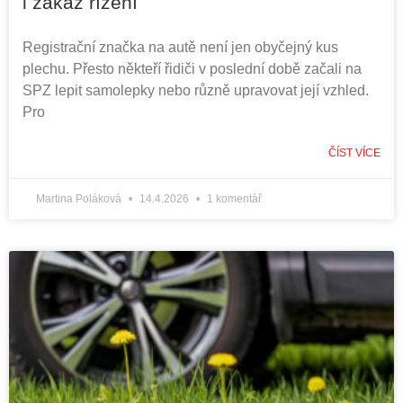
i zákaz řízení
Registrační značka na autě není jen obyčejný kus
plechu. Přesto někteří řidiči v poslední době začali na
SPZ lepit samolepky nebo různě upravovat její vzhled.
Pro
ČÍST VÍCE
Martina Poláková
14.4.2026
1 komentář