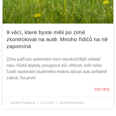
9 věcí, které byste měli po zimě
zkontrolovat na autě. Mnoho řidičů na ně
zapomíná
Zima patří pro automobil mezi nejnáročnější období
roku. Nízké teploty, posypová sůl, vlhkost, sníh nebo
časté startování studeného motoru dávají autu pořádně
zabrat. Na první
ČÍST VÍCE
Martina Poláková
11.4.2026
Žádné komentáře