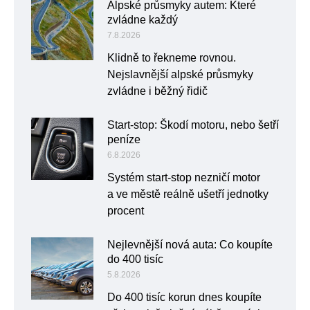
Alpské průsmyky autem: Které
zvládne každý
7.8.2026
Klidně to řekneme rovnou.
Nejslavnější alpské průsmyky
zvládne i běžný řidič
Start-stop: Škodí motoru, nebo šetří
peníze
6.8.2026
Systém start-stop nezničí motor
a ve městě reálně ušetří jednotky
procent
Nejlevnější nová auta: Co koupíte
do 400 tisíc
5.8.2026
Do 400 tisíc korun dnes koupíte