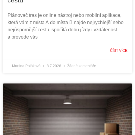
cestu
Plánovač tras je online nástroj nebo mobilní aplikace,
která vám z místa A do místa B najde nejrychlejší nebo
nejúspornější cestu, spočítá dobu jízdy i vzdálenost
a provede vás
ČÍST VÍCE
Martina Poláková
8.7.2026
Žádné komentáře