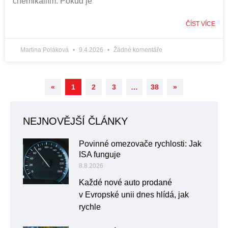
chemikáliím. Pokud je
ČÍST VÍCE
Martina Poláková
9.4.2026
Žádné komentáře
«
1
2
3
…
38
»
NEJNOVĚJŠÍ ČLÁNKY
Povinné omezovače rychlosti: Jak
ISA funguje
8.8.2026
Každé nové auto prodané
v Evropské unii dnes hlídá, jak
rychle