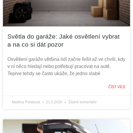
Světla do garáže: Jaké osvětlení vybrat
a na co si dát pozor
Osvětlení garáže většina lidí začne řešit až ve chvíli, kdy
v ní něco hledají nebo potřebují pracovat na autě.
Teprve tehdy se často ukáže, že jedno slabé
ČÍST VÍCE
Martina Poláková
21.5.2026
Žádné komentáře