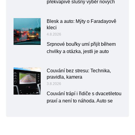
překvapivě slušný výběr nových
Blesk a auto: Mýty o Faradayově
kleci
4.8.2026
Srpnové bouřky umí přijít během
chvilky a otázka, jestli je auto
Couvání bez stresu: Technika,
pravidla, kamera
3.8.2026
Couvání trápí i řidiče s dvacetiletou
praxí a není to náhoda. Auto se