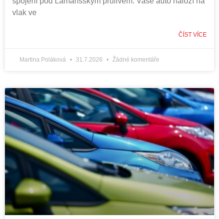
spojení pod Lamanšským průlivem. Vaše auto naloží na
vlak ve
ČÍST VÍCE
Martina Poláková
31.7.2026
Žádné komentáře