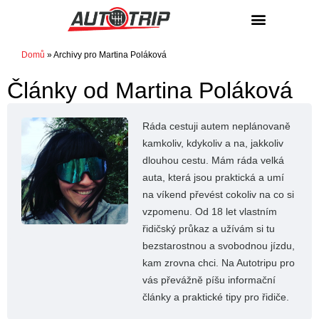
NÁKUP / PRODEJ
Domů
»
Archivy pro Martina Poláková
Články od
Martina Poláková
Ráda cestuji autem neplánovaně
kamkoliv, kdykoliv a na, jakkoliv
dlouhou cestu. Mám ráda velká
auta, která jsou praktická a umí
na víkend převést cokoliv na co si
vzpomenu. Od 18 let vlastním
řidičský průkaz a užívám si tu
bezstarostnou a svobodnou jízdu,
kam zrovna chci. Na Autotripu pro
vás převážně píšu informační
články a praktické tipy pro řidiče.