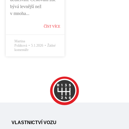
bývá levnější než
v mnoha...
ČÍST VÍCE
Martina
Poláková
5.1.2026
Žádné
komentáře
VLASTNICTVÍ VOZU