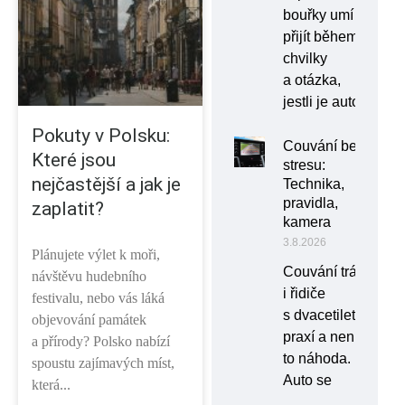
bouřky umí
přijít během
chvilky
a otázka,
jestli je auto
Pokuty v Polsku:
Couvání bez
Které jsou
stresu:
nejčastější a jak je
Technika,
pravidla,
zaplatit?
kamera
3.8.2026
Plánujete výlet k moři,
Couvání trápí
návštěvu hudebního
i řidiče
festivalu, nebo vás láká
s dvacetiletou
objevování památek
praxí a není
a přírody? Polsko nabízí
to náhoda.
spoustu zajímavých míst,
Auto se
která...