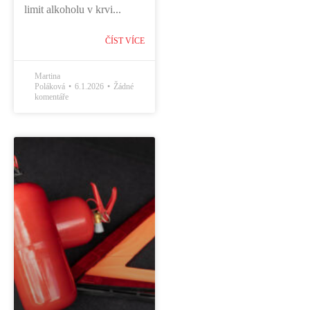
limit alkoholu v krvi...
ČÍST VÍCE
Martina
Poláková
6.1.2026
Žádné
komentáře