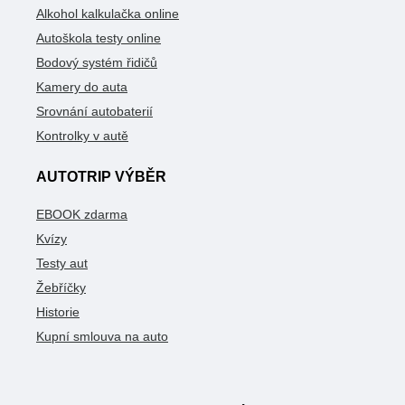
Alkohol kalkulačka online
Autoškola testy online
Bodový systém řidičů
Kamery do auta
Srovnání autobaterií
Kontrolky v autě
AUTOTRIP VÝBĚR
EBOOK zdarma
Kvízy
Testy aut
Žebříčky
Historie
Kupní smlouva na auto