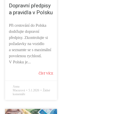
Dopravní předpisy
a pravidla v Polsku
Při cestování do Polska
dodržujte dopravní
předpisy. Zkontrolujte si
požadavky na vozidlo
a seznamte se s maximální
povolenou rychlostí.
V Polsku je...
ČÍST VÍCE
Anna
Macurová
5.1.2026
Žádné
komentáře