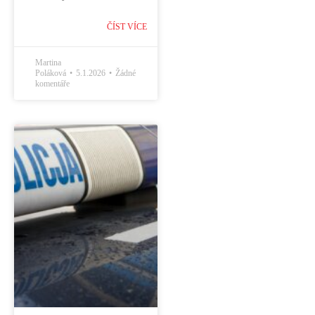
ČÍST VÍCE
Martina
Poláková
5.1.2026
Žádné
komentáře