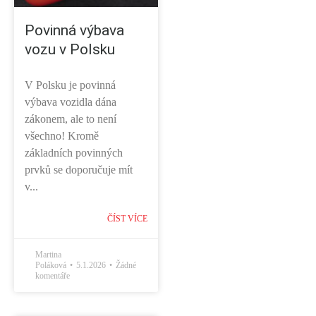
Povinná výbava
vozu v Polsku
V Polsku je povinná
výbava vozidla dána
zákonem, ale to není
všechno! Kromě
základních povinných
prvků se doporučuje mít
v...
ČÍST VÍCE
Martina
Poláková
5.1.2026
Žádné
komentáře