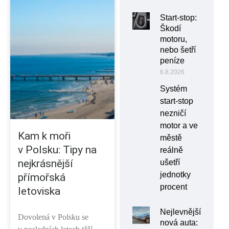
Start-stop:
Škodí
motoru,
nebo šetří
peníze
6.8.2026
Systém
start-stop
nezničí
motor a ve
Kam k moři
městě
v Polsku: Tipy na
reálně
nejkrásnější
ušetří
jednotky
přímořská
procent
letoviska
Nejlevnější
Dovolená v Polsku se
nová auta: