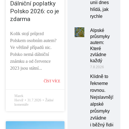
Dálniční poplatky
unii dnes
hlídá, jak
Polsko 2026: co je
rychle
zdarma
Alpské
Kolik stojí průjezd
průsmyky
Polskem osobním autem?
autem:
Ve většině případů nic.
Které
Polsko nemá dálniční
zvládne
každý
známku a od července
7.8.2026
2023 jsou státní...
Klidně to
ČÍST VÍCE
řekneme
rovnou.
Marek
Nejslavnější
Hervíř
31.7.2026
Žádné
alpské
komentáře
průsmyky
zvládne
i běžný řidič