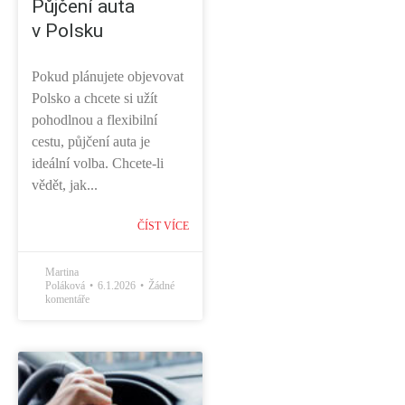
Půjčení auta
v Polsku
Pokud plánujete objevovat
Polsko a chcete si užít
pohodlnou a flexibilní
cestu, půjčení auta je
ideální volba. Chcete-li
vědět, jak...
ČÍST VÍCE
Martina
Poláková
6.1.2026
Žádné
komentáře