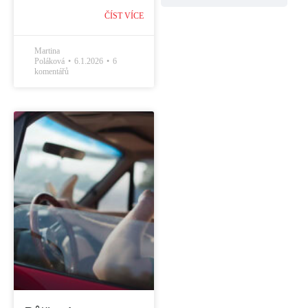
ČÍST VÍCE
Martina
Poláková
6.1.2026
6
komentářů