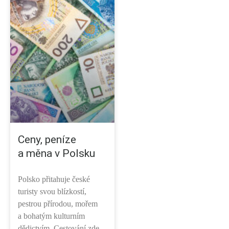
Ceny, peníze
a měna v Polsku
Polsko přitahuje české
turisty svou blízkostí,
pestrou přírodou, mořem
a bohatým kulturním
dědictvím. Cestování zde