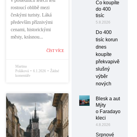
v posledních letech těší
Co koupíte
rostoucí oblibě mezi
do 400
českými turisty. Láká
tisíc
především příznivými
5.8.2026
cenami, historickými
Do 400
městy, krásnou...
tisíc korun
dnes
ČÍST VÍCE
koupíte
překvapivě
Martina
slušný
Poláková
6.1.2026
Žádné
komentáře
výběr
nových
Blesk a auto:
Mýty
o Faradayově
kleci
4.8.2026
Srpnové