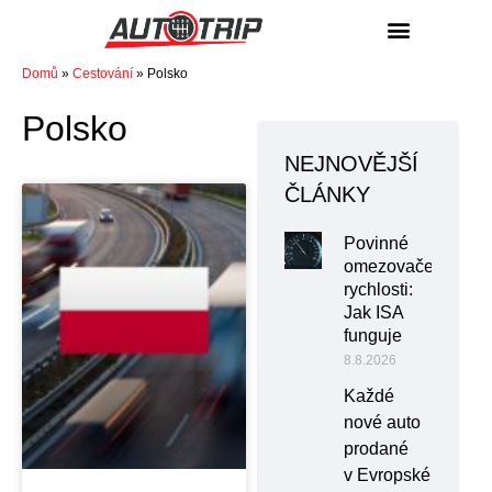
NÁKUP / PRODEJ
Domů
»
Cestování
»
Polsko
Polsko
NEJNOVĚJŠÍ
ČLÁNKY
Povinné
omezovače
rychlosti:
Jak ISA
funguje
8.8.2026
Každé
nové auto
prodané
v Evropské