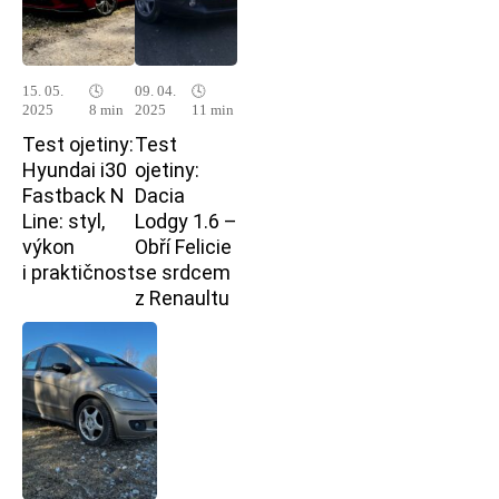
15. 05.
🕓
09. 04.
🕓
2025
8 min
2025
11 min
Test ojetiny:
Test
Hyundai i30
ojetiny:
Fastback N
Dacia
Line: styl,
Lodgy 1.6 –
výkon
Obří Felicie
i praktičnost
se srdcem
z Renaultu