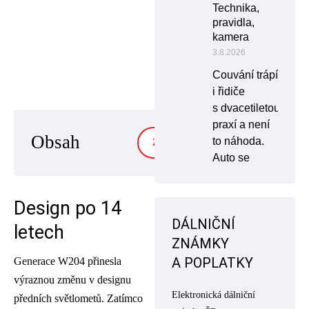
Technika,
pravidla,
kamera
3.8.2026
Couvání trápí
i řidiče
s dvacetiletou
praxí a není
Obsah
to náhoda.
ZOBRAZIT
Auto se
Design po 14
DÁLNIČNÍ
letech
ZNÁMKY
A POPLATKY
Generace W204 přinesla
výraznou změnu v designu
Elektronická dálniční
předních světlometů. Zatímco