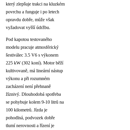
který zlepšuje trakci na kluzkém
povrchu a funguje i po letech
opravdu dobře, může však
vyžadovat vyšší údržbu.
Pod kapotou testovaného
modelu pracuje atmosférický
šestiválec 3.5 V6 s výkonem
225 kW (302 koní). Motor běží
kultivovaně, má lineární nástup
výkonu a při rozumném
zacházení není přehnaně
žíznivý. Dlouhodobá spotřeba
se pohybuje kolem 9-10 litrů na
100 kilometrů. Jízda je
pohodlná, podvozek dobře
tlumí nerovnosti a řízení je