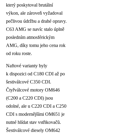
který poskytoval brutální
výkon, ale zároveň vyžadoval
pečlivou údržbu a drahé opravy.
C63 AMG se navíc stalo úplně
posledním atmosférickým
AMG, díky tomu jeho cena rok
od roku roste.
Naftové varianty byly
k dispozici od C180 CDI až po
šestiválcové C350 CDI.
Čtyřválcové motory OM646
(C200 a C220 CDI) jsou
odolné, ale u C220 CDI a C250
CDI s modernějšími OM651 je
nutné hlídat stav vstřikovačů.
Šestiválcové diesely OM642