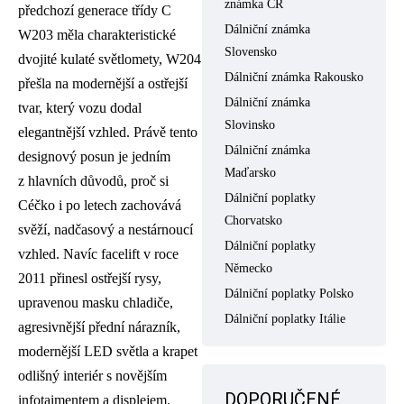
známka ČR
předchozí generace třídy C
Dálniční známka
W203 měla charakteristické
Slovensko
dvojité kulaté světlomety, W204
Dálniční známka Rakousko
přešla na modernější a ostřejší
Dálniční známka
tvar, který vozu dodal
Slovinsko
elegantnější vzhled. Právě tento
Dálniční známka
designový posun je jedním
Maďarsko
z hlavních důvodů, proč si
Dálniční poplatky
Céčko i po letech zachovává
Chorvatsko
svěží, nadčasový a nestárnoucí
Dálniční poplatky
vzhled. Navíc facelift v roce
Německo
2011 přinesl ostřejší rysy,
Dálniční poplatky Polsko
upravenou masku chladiče,
Dálniční poplatky Itálie
agresivnější přední nárazník,
modernější LED světla a krapet
odlišný interiér s novějším
DOPORUČENÉ
infotaimentem a displejem.