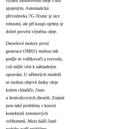
výměn motorového oleje s tím
spojeným. Automatická
převodovka 7G-Tronic je sice
robustní, ale při koupi ojetiny je
dobré provést výměnu oleje.
Dieselové motory první
generace OM651 mohou mít
potíže se vstřikovači a rozvody,
což může vést k nákladným
opravám. U některých modelů
se mohou objevit úniky oleje
kolem chladiče, často
u šestiválcových dieselů. Známé
jsou také problémy s korozí
konektorů xenonových
světlometů. Mezi další časté
neduhy patří problémy