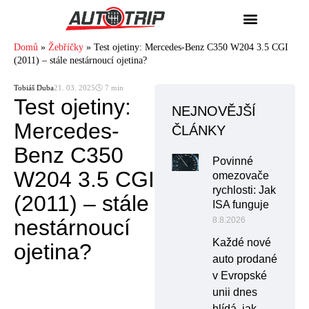
Domů
»
Žebříčky
»
Test ojetiny: Mercedes-Benz C350 W204 3.5 CGI
(2011) – stále nestárnoucí ojetina?
Tobiáš Duba
21. 03. 2025
🕓 7 min
Test ojetiny:
NEJNOVĚJŠÍ
Mercedes-
ČLÁNKY
Benz C350
Povinné
W204 3.5 CGI
omezovače
rychlosti: Jak
(2011) – stále
ISA funguje
nestárnoucí
8.8.2026
Každé nové
ojetina?
auto prodané
v Evropské
unii dnes
hlídá, jak