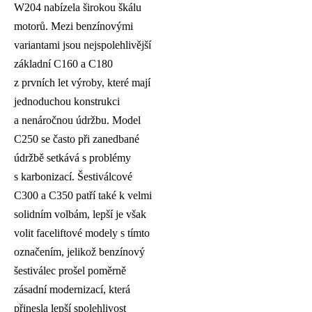
W204 nabízela širokou škálu
motorů. Mezi benzínovými
variantami jsou nejspolehlivější
základní C160 a C180
z prvních let výroby, které mají
jednoduchou konstrukci
a nenáročnou údržbu. Model
C250 se často při zanedbané
údržbě setkává s problémy
s karbonizací. Šestiválcové
C300 a C350 patří také k velmi
solidním volbám, lepší je však
volit faceliftové modely s tímto
označením, jelikož benzínový
šestiválec prošel poměrně
zásadní modernizací, která
přinesla lepší spolehlivost