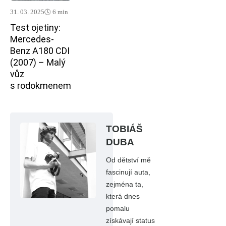
31. 03. 2025
🕓 6 min
Test ojetiny:
Mercedes-
Benz A180 CDI
(2007) – Malý
vůz
s rodokmenem
TOBIÁŠ
DUBA
Od dětství mě
fascinují auta,
zejména ta,
která dnes
pomalu
získávají status