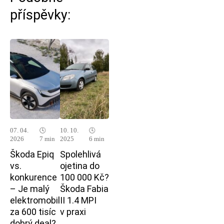
příspěvky:
07. 04.
🕓
10. 10.
🕓
2026
7 min
2025
6 min
Škoda Epiq
Spolehlivá
vs.
ojetina do
konkurence
100 000 Kč?
– Je malý
Škoda Fabia
elektromobil
II 1.4 MPI
za 600 tisíc
v praxi
dobrý deal?