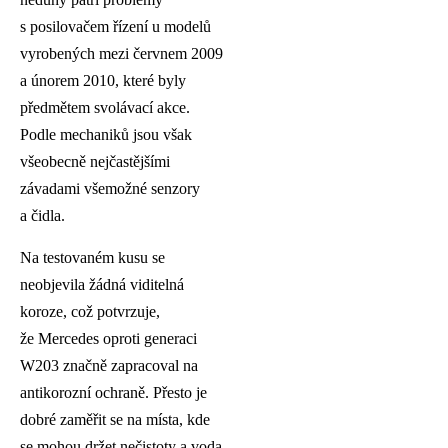
s posilovačem řízení u modelů
vyrobených mezi červnem 2009
a únorem 2010, které byly
předmětem svolávací akce.
Podle mechaniků jsou však
všeobecně nejčastějšími
závadami všemožné senzory
a čidla.
Na testovaném kusu se
neobjevila žádná viditelná
koroze, což potvrzuje,
že Mercedes oproti generaci
W203 značně zapracoval na
antikorozní ochraně. Přesto je
dobré zaměřit se na místa, kde
se mohou držet nečistoty a voda