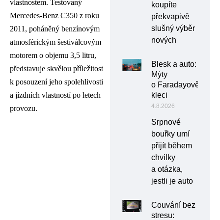
vlastnostem. Testovaný
koupíte
Mercedes-Benz C350 z roku
překvapivě
slušný výběr
2011, poháněný benzínovým
nových
atmosférickým šestiválcovým
motorem o objemu 3,5 litru,
Blesk a auto:
představuje skvělou příležitost
Mýty
k posouzení jeho spolehlivosti
o Faradayově
kleci
a jízdních vlastností po letech
4.8.2026
provozu.
Srpnové
bouřky umí
přijít během
chvilky
a otázka,
jestli je auto
Couvání bez
stresu: