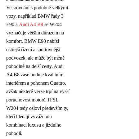
Ve srovnání s podobně velkými
vozy, například BMW řady 3
E90 a
Audi A4 B8
se W204
vyznačuje větším důrazem na
komfort. BMW E90 nabízí
ostřejší řízení a sportovnější
podvozek, ale může být méně
pohodlné na delší cesty. Audi
A4 B8 zase boduje kvalitním
interiérem a pohonem Quattro,
avšak některé verze trpí na vyšší
poruchovost motorů TFSI.
W204 tedy osloví především ty,
kteří hledají vyváženou
kombinaci luxusu a jízdního
pohodlí.