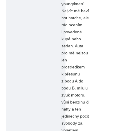
youngtimerů.
Nejvíc mě baví
hot hatche, ale
rád ocením
i povedené
kupé nebo
sedan. Auta
pro mě nejsou
jen
prostředkem
k přesunu
z bodu A do
bodu B, miluju
zvuk motoru,
vůni benzínu či
nafty a ten
jedinečný pocit
svobody za
volantem.