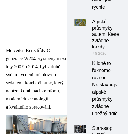
rychle
Alpské
průsmyky
autem: Které
zvládne
každý
Mercedes-Benz třídy C
7.8.2026
generace W204, vyráběný mezi
Klidně to
lety 2007 a 2014, byl v době
řekneme
svého uvedení prémiovým
rovnou.
sedanem, kombi či kupé, který
Nejslavnější
nabízel kombinaci komfortu,
alpské
moderních technologií
průsmyky
zvládne
a kvalitního zpracování.
i běžný řidič
Start-stop: