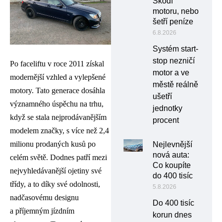
Škodí
motoru, nebo
šetří peníze
6.8.2026
Systém start-
stop nezničí
Po faceliftu v roce 2011 získal
motor a ve
modernější vzhled a vylepšené
městě reálně
motory. Tato generace dosáhla
ušetří
významného úspěchu na trhu,
jednotky
když se stala nejprodávanějším
procent
modelem značky, s více než 2,4
milionu prodaných kusů po
Nejlevnější
nová auta:
celém světě. Dodnes patří mezi
Co koupíte
nejvyhledávanější ojetiny své
do 400 tisíc
třídy, a to díky své odolnosti,
5.8.2026
nadčasovému designu
Do 400 tisíc
a příjemným jízdním
korun dnes