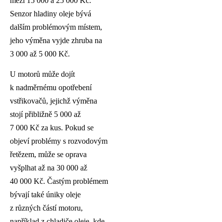
mezi 15 000 a 25 000 Kč.
Senzor hladiny oleje bývá
dalším problémovým místem,
jeho výměna vyjde zhruba na
3 000 až 5 000 Kč.
U motorů může dojít
k nadměrnému opotřebení
vstřikovačů, jejichž výměna
stojí přibližně 5 000 až
7 000 Kč za kus. Pokud se
objeví problémy s rozvodovým
řetězem, může se oprava
vyšplhat až na 30 000 až
40 000 Kč. Častým problémem
bývají také úniky oleje
z různých částí motoru,
například z chladiče oleje, kde