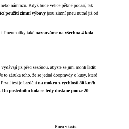
d nebo námrazu. Když bude velice pěkné počasí, tak
cí použití zimní výbavy
jsou zimní pneu nutné již od
it. Pneumatiky také
nazouváme na všechna 4 kola
.
y vydávají již před sezónou, abyste se jimi mohli
řídit
 Je to záruka toho, že se jedná doopravdy o kusy, které
. První test je brzdění
na mokru z rychlosti 80 km/h
.
t.
Do posledního kola se tedy dostane pouze 20
Pneu v testu