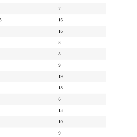
7
3
16
16
8
8
9
19
18
6
13
10
9