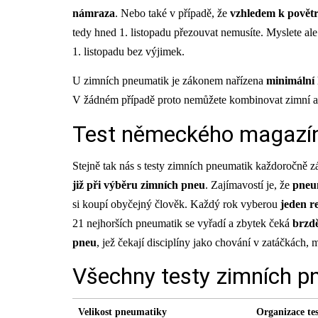
námraza
. Nebo také v případě, že
vzhledem k povět
tedy hned 1. listopadu přezouvat nemusíte. Myslete a
1. listopadu bez výjimek.
U zimních pneumatik je zákonem nařízena
minimální
V žádném případě proto nemůžete kombinovat zimní a 
Test německého magazín
Stejně tak nás s testy zimních pneumatik každoročně 
již při výběru zimních pneu
. Zajímavostí je, že
pneum
si koupí obyčejný člověk. Každý rok vyberou
jeden r
21 nejhorších pneumatik se vyřadí a zbytek čeká
brzdě
pneu
, jež čekají disciplíny jako chování v zatáčkách,
Všechny testy zimních p
Velikost pneumatiky
Organizace te