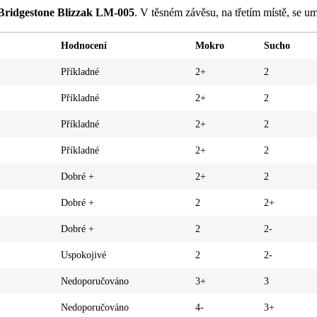
Bridgestone Blizzak LM-005
. V těsném závěsu, na třetím místě, se u
Hodnocení
Mokro
Sucho
Příkladné
2+
2
Příkladné
2+
2
Příkladné
2+
2
Příkladné
2+
2
Dobré +
2+
2
Dobré +
2
2+
Dobré +
2
2-
Uspokojivé
2
2-
Nedoporučováno
3+
3
Nedoporučováno
4-
3+