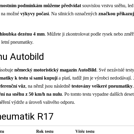
rnostním podmínkám můžeme předvídat
souvislou vrstvu sněhu, le
le na možné
výkyvy počasí
. Na silnicích označených
značkou přikazují
 hloubka dezénu 4 mm
. Můžete ji zkontrolovat podle rysek nebo změř
letní pneumatiky.
u Autobild
zásobuje
německý motoristický magazín AutoBild
. Své nezávislé test
atiky k testu si sami kupují
a platí, tudíž jim je výrobci nedodávají.
eferenční vůz
, na němž jsou následně
testovány veškeré pneumatiky
ní na sněhu z 50 km/h na nulu
. Po tomto testu vypadne dalších dese
 měření výdrže a úroveň valivého odporu.
neumatik R17
stu
Rok testu
Vítěz testu