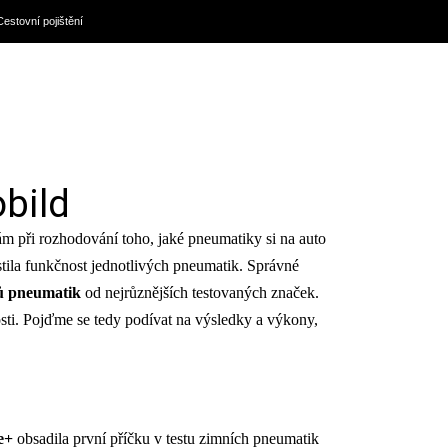
Cestovní pojištění
bild
m při rozhodování toho, jaké pneumatiky si na auto
istila funkčnost jednotlivých pneumatik. Správné
ů pneumatik
od nejrůznějších testovaných značek.
osti. Pojďme se tedy podívat na výsledky a výkony,
e+
obsadila první příčku v testu zimních pneumatik