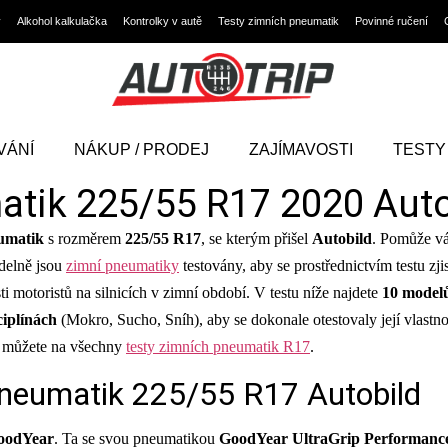
y
Alkohol kalkulačka
Kontrolky v autě
Testy zimních pneumatik
Povinné ručení
VÁNÍ
NÁKUP / PRODEJ
ZAJÍMAVOSTI
TESTY
atik 225/55 R17 2020 Auto
eumatik
s rozměrem
225/55 R17
, se kterým přišel
Autobild
. Pomůže vá
idelně jsou
zimní pneumatiky
testovány, aby se prostřednictvím testu zj
motoristů na silnicích v zimní období. V testu níže najdete
10 model
ciplínách
(Mokro, Sucho, Sníh), aby se dokonale otestovaly její vlastn
ké můžete na všechny
testy zimních pneumatik R17
.
pneumatik 225/55 R17 Autobild
oodYear
. Ta se svou pneumatikou
GoodYear UltraGrip Performanc