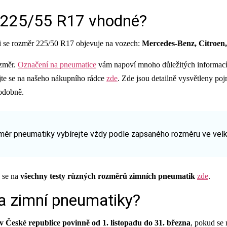
u 225/55 R17 vhodné?
i se rozměr 225/50 R17 objevuje na vozech:
Mercedes-Benz, Citroen
ozměr.
Označení na pneumatice
vám napoví mnoho důležitých informací, 
jte se na našeho nákupního rádce
zde
. Zde jsou detailně vysvětleny po
odobně.
ěr pneumatiky vybírejte vždy podle zapsaného rozměru ve vel
e se na
všechny testy různých rozměrů zimních pneumatik
zde
.
a zimní pneumatiky?
v České republice povinně od 1. listopadu do 31. března
, pokud se 