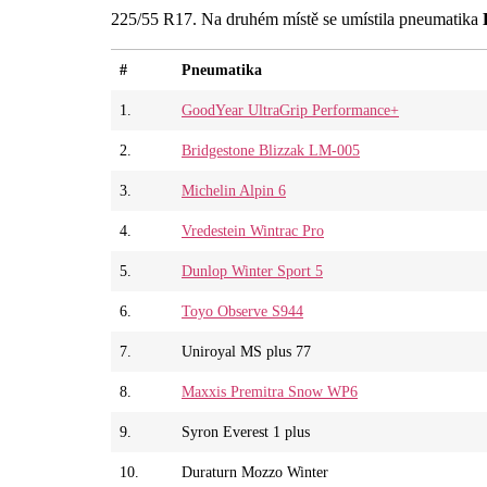
225/55 R17. Na druhém místě se umístila pneumatika
#
Pneumatika
1.
GoodYear UltraGrip Performance+
2.
Bridgestone Blizzak LM-005
3.
Michelin Alpin 6
4.
Vredestein Wintrac Pro
5.
Dunlop Winter Sport 5
6.
Toyo Observe S944
7.
Uniroyal MS plus 77
8.
Maxxis Premitra Snow WP6
9.
Syron Everest 1 plus
10.
Duraturn Mozzo Winter