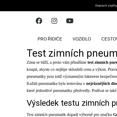
Dopravní značk
PRO ŘIDIČE
VOZIDLO
CESTO
Test zimních pneum
Zima se blíží, a proto vám přinášíme
test zimních pn
koupit, abyste co nejlépe skloubili cenu a výkon. Prav
pneumatiky jsou totiž významným faktorem bezpečnosti 
Každá pneumatika byla testována v
nejrůznějších dis
které jednotlivé pneumatiky předvedly. Podívat se ta
Výsledek testu zimních 
Test zimních pneumatik dopadl výborně pro značku
G