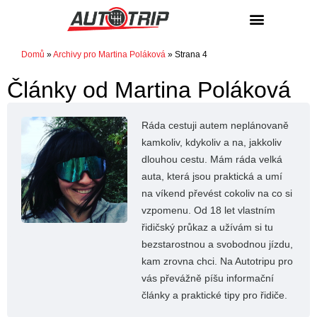
NÁKUP / PRODEJ
Domů
»
Archivy pro Martina Poláková
»
Strana 4
Články od
Martina Poláková
Ráda cestuji autem neplánovaně
kamkoliv, kdykoliv a na, jakkoliv
dlouhou cestu. Mám ráda velká
auta, která jsou praktická a umí
na víkend převést cokoliv na co si
vzpomenu. Od 18 let vlastním
řidičský průkaz a užívám si tu
bezstarostnou a svobodnou jízdu,
kam zrovna chci. Na Autotripu pro
vás převážně píšu informační
články a praktické tipy pro řidiče.