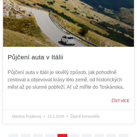
Půjčení auta v Itálii
Půjčení auta v Itálii je skvělý způsob, jak pohodlně
cestovat a objevovat krásy této země, od historických
měst až po slunné pobřeží. Ať už míříte do Toskánska,
ČÍST VÍCE
Martina Poláková
13.1.2026
Žádné komentáře