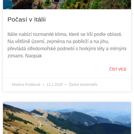
Počasí v Itálii
Itálie nabízí rozmanité klima, které se liší podle oblasti.
Na většině území, zejména na pobřeží a na jihu,
převládá středomořské podnebí s horkými léty a mírnými
zimami. Naopak
ČÍST VÍCE
Martina Poláková
13.1.2026
Žádné komentáře