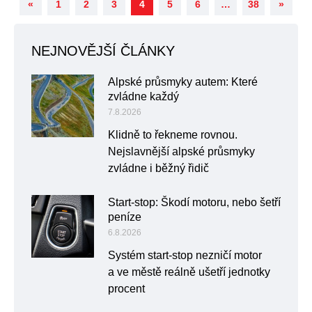
«
1
2
3
4
5
6
…
38
»
NEJNOVĚJŠÍ ČLÁNKY
Alpské průsmyky autem: Které
zvládne každý
7.8.2026
Klidně to řekneme rovnou.
Nejslavnější alpské průsmyky
zvládne i běžný řidič
Start-stop: Škodí motoru, nebo šetří
peníze
6.8.2026
Systém start-stop nezničí motor
a ve městě reálně ušetří jednotky
procent