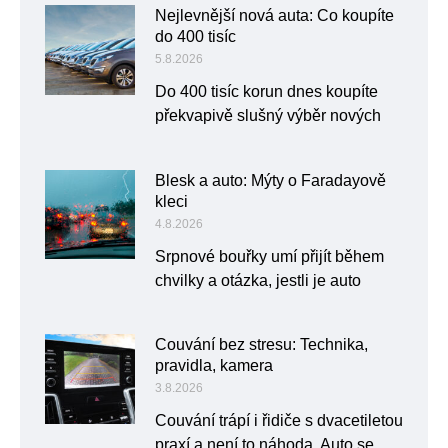
Nejlevnější nová auta: Co koupíte
do 400 tisíc
5.8.2026
Do 400 tisíc korun dnes koupíte
překvapivě slušný výběr nových
Blesk a auto: Mýty o Faradayově
kleci
4.8.2026
Srpnové bouřky umí přijít během
chvilky a otázka, jestli je auto
Couvání bez stresu: Technika,
pravidla, kamera
3.8.2026
Couvání trápí i řidiče s dvacetiletou
praxí a není to náhoda. Auto se