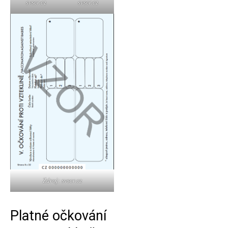
svscr.cz
svscr.cz
Zdroj: svscr.cz
Platné očkování