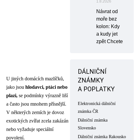
1.8.2026
Návrat od
moře bez
kolon: Kdy
a kudy jet
zpět Chcete
DÁLNIČNÍ
U jiných domácích mazlíčků,
ZNÁMKY
jako jsou
hlodavci, ptáci nebo
A POPLATKY
plazi,
se podmínky výrazně liší
a často jsou mnohem přísnější.
Elektronická dálniční
známka ČR
V některých zemích je dovoz
Dálniční známka
exotických zvířat zcela zakázán
Slovensko
nebo vyžaduje speciální
Dálniční známka Rakousko
povolení.