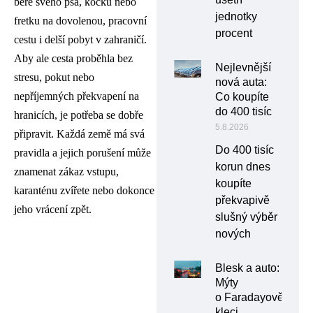
bere svého psa, kočku nebo
jednotky
fretku na dovolenou, pracovní
procent
cestu i delší pobyt v zahraničí.
Aby ale cesta proběhla bez
Nejlevnější
stresu, pokut nebo
nová auta:
nepříjemných překvapení na
Co koupíte
do 400 tisíc
hranicích, je potřeba se dobře
5.8.2026
připravit. Každá země má svá
Do 400 tisíc
pravidla a jejich porušení může
korun dnes
znamenat zákaz vstupu,
koupíte
karanténu zvířete nebo dokonce
překvapivě
jeho vrácení zpět.
slušný výběr
nových
Blesk a auto:
Mýty
o Faradayově
kleci