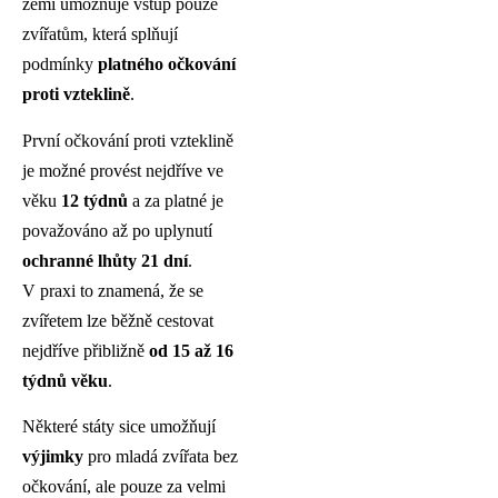
zemí umožňuje vstup pouze
zvířatům, která splňují
podmínky
platného očkování
proti vzteklině
.
První očkování proti vzteklině
je možné provést nejdříve ve
věku
12 týdnů
a za platné je
považováno až po uplynutí
ochranné lhůty 21 dní
.
V praxi to znamená, že se
zvířetem lze běžně cestovat
nejdříve přibližně
od 15 až 16
týdnů věku
.
Některé státy sice umožňují
výjimky
pro mladá zvířata bez
očkování, ale pouze za velmi