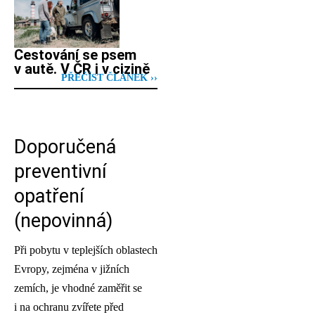
Cestování se psem
v autě. V ČR i v cizině
PŘEČÍST ČLÁNEK ››
Doporučená
preventivní
opatření
(nepovinná)
Při pobytu v teplejších oblastech
Evropy, zejména v jižních
zemích, je vhodné zaměřit se
i na ochranu zvířete před