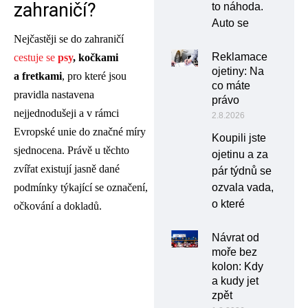
zahraničí?
to náhoda.
Auto se
Nejčastěji se do zahraničí
Reklamace
cestuje se
psy
, kočkami
ojetiny: Na
a fretkami
, pro které jsou
co máte
pravidla nastavena
právo
nejjednodušeji a v rámci
2.8.2026
Evropské unie do značné míry
Koupili jste
sjednocena. Právě u těchto
ojetinu a za
zvířat existují jasně dané
pár týdnů se
ozvala vada,
podmínky týkající se označení,
o které
očkování a dokladů.
Návrat od
moře bez
kolon: Kdy
a kudy jet
zpět