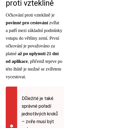
proti vzteklině
Očkování proti vzteklině je
povinné pro cestování
zvířat
a patří mezi základní podmínky
vstupu do většiny zemí. První
očkování je považováno za
platné
až po uplynutí 21 dní
od aplikace
, přičemž teprve po
této lhůtě je možné se zvířetem
vycestovat.
Důležité je také
správné pořadí
jednotlivých kroků
– zvíře musí být