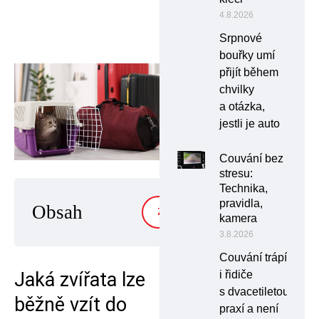
4.8.2026
Srpnové
bouřky umí
přijít během
chvilky
a otázka,
jestli je auto
Couvání bez
stresu:
Technika,
pravidla,
Obsah
ZOBRAZIT
kamera
3.8.2026
Couvání trápí
i řidiče
Jaká zvířata lze
s dvacetiletou
běžně vzít do
praxí a není