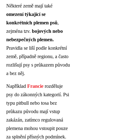
Některé země mají také
omezení týkající se
konkrétních plemen psů
,
zejména tzv.
bojových nebo
nebezpečných plemen.
Pravidla se liší podle konkrétní
země, případně regionu, a často
rozlišují psy s průkazem původu
a bez něj.
Například
Francie
rozděluje
psy do zákonných kategorií. Psi
typu pitbull nebo tosa bez
průkazu původu mají vstup
zakázán, zatímco regulovaná
plemena mohou vstoupit pouze
za splnění přísných podmínek.