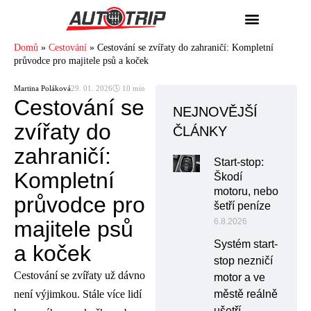
Domů
»
Cestování
»
Cestování se zvířaty do zahraničí: Kompletní
průvodce pro majitele psů a koček
Martina Poláková
29. 01. 2026
🕓 10 min
Cestování se
NEJNOVĚJŠÍ
zvířaty do
ČLÁNKY
zahraničí:
Start-stop:
Kompletní
Škodí
motoru, nebo
průvodce pro
šetří peníze
majitele psů
6.8.2026
Systém start-
a koček
stop nezničí
Cestování se zvířaty už dávno
motor a ve
není výjimkou. Stále více lidí
městě reálně
ušetří