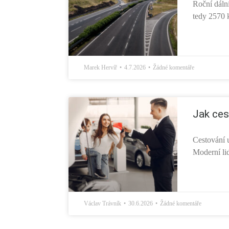
Roční dálni
tedy 2570 k
Marek Hervíř
4.7.2026
Žádné komentáře
Jak ces
Cestování 
Moderní lid
Václav Trávník
30.6.2026
Žádné komentáře