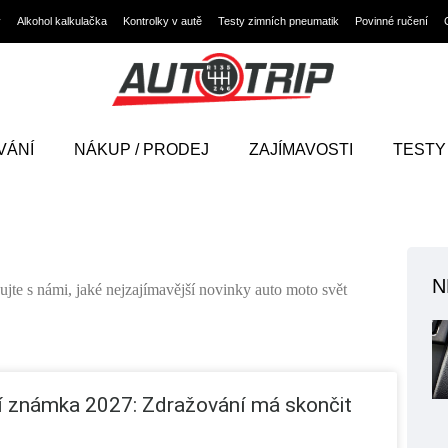
y
Alkohol kalkulačka
Kontrolky v autě
Testy zimních pneumatik
Povinné ručení
VÁNÍ
NÁKUP / PRODEJ
ZAJÍMAVOSTI
TESTY
N
jte s námi, jaké nejzajímavější novinky auto moto svět
í známka 2027: Zdražování má skončit