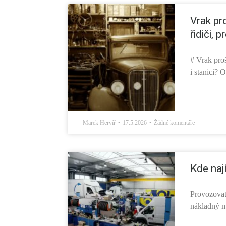
Vrak pr
řidiči, p
# Vrak proš
i stanici? 
Marek Hervíř
17.5.2026
Žádné komentáře
Kde naj
Provozovat
nákladný mů