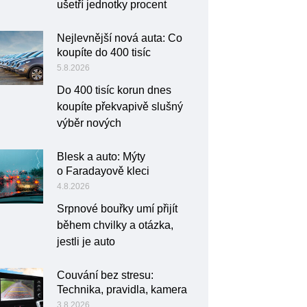
ušetří jednotky procent
Nejlevnější nová auta: Co
koupíte do 400 tisíc
5.8.2026
Do 400 tisíc korun dnes
koupíte překvapivě slušný
výběr nových
Blesk a auto: Mýty
o Faradayově kleci
4.8.2026
Srpnové bouřky umí přijít
během chvilky a otázka,
jestli je auto
Couvání bez stresu:
Technika, pravidla, kamera
3.8.2026