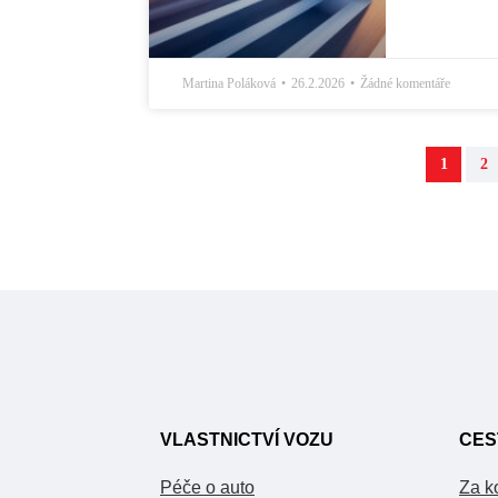
Martina Poláková
26.2.2026
Žádné komentáře
1
2
VLASTNICTVÍ VOZU
CES
Péče o auto
Za k