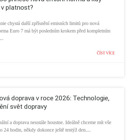
 v platnost?
ie chystá další zpřísnění emisních limitů pro nová
orma Euro 7 má být posledním krokem před kompletním
..
ČÍST VÍCE
vá doprava v roce 2026: Technologie,
ění svět dopravy
bální a doprava neustále houstne. Ideálně chceme mít vše
o 24 hodin, někdy dokonce ještě tentýž den....