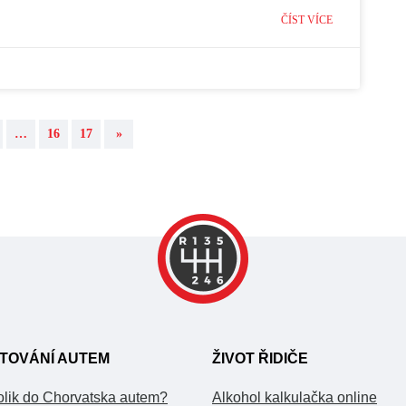
ČÍST VÍCE
…
16
17
»
TOVÁNÍ AUTEM
ŽIVOT ŘIDIČE
olik do Chorvatska autem?
Alkohol kalkulačka online