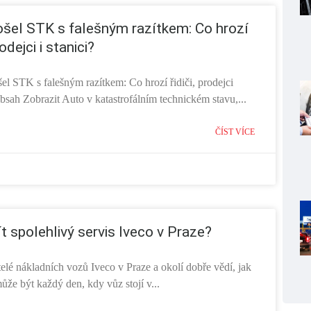
ošel STK s falešným razítkem: Co hrozí
rodejci i stanici?
el STK s falešným razítkem: Co hrozí řidiči, prodejci
Obsah Zobrazit Auto v katastrofálním technickém stavu,...
ČÍST VÍCE
ít spolehlivý servis Iveco v Praze?
elé nákladních vozů Iveco v Praze a okolí dobře vědí, jak
že být každý den, kdy vůz stojí v...