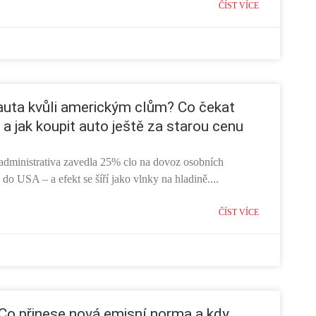
ČÍST VÍCE
auta kvůli americkým clům? Co čekat
 a jak koupit auto ještě za starou cenu
dministrativa zavedla 25% clo na dovoz osobních
do USA – a efekt se šíří jako vlnky na hladině....
ČÍST VÍCE
 Co přinese nová emisní norma a kdy