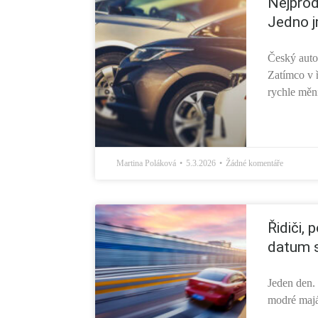
Nejprod
Jedno j
Český autom
Zatímco v 
rychle mění
Martina Poláková
5.3.2026
Žádné komentáře
Řidiči,
datum s
Jeden den. 
modré maják