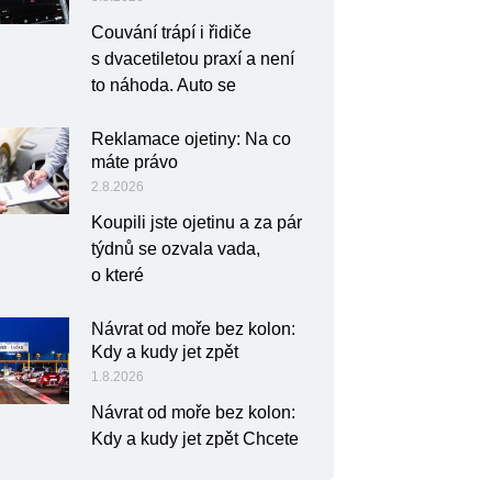
Couvání trápí i řidiče
s dvacetiletou praxí a není
to náhoda. Auto se
Reklamace ojetiny: Na co
máte právo
2.8.2026
Koupili jste ojetinu a za pár
týdnů se ozvala vada,
o které
Návrat od moře bez kolon:
Kdy a kudy jet zpět
1.8.2026
Návrat od moře bez kolon:
Kdy a kudy jet zpět Chcete