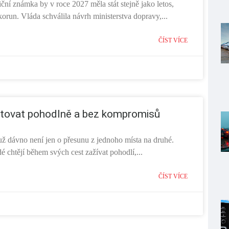
ční známka by v roce 2027 měla stát stejně jako letos,
orun. Vláda schválila návrh ministerstva dopravy,...
ČÍST VÍCE
tovat pohodlně a bez kompromisů
už dávno není jen o přesunu z jednoho místa na druhé.
é chtějí během svých cest zažívat pohodlí,...
ČÍST VÍCE