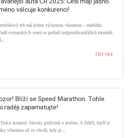
ávanější auta ČR 2025: Češi mají jasno.
méno válcuje konkurenci!
obilový trh má jednu výraznou vlastnost – stabilitu.
řadě evropských zemí se pořadí nejprodávanějších modelů
...
ČÍST VÍCE
 pozor! Blíží se Speed Marathon. Tohle
i raději zapamatujte!
Tisíce kontrol. Stovky policistů v terénu. A řidiči, kteří si
y všimnou až ve chvíli, kdy je...