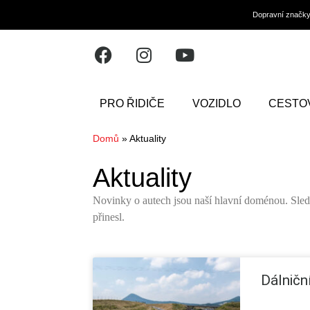
Dopravní značk
PRO ŘIDIČE
VOZIDLO
CESTO
Domů
»
Aktuality
Aktuality
Novinky o autech jsou naší hlavní doménou. Sledu
přinesl.
Dálničn