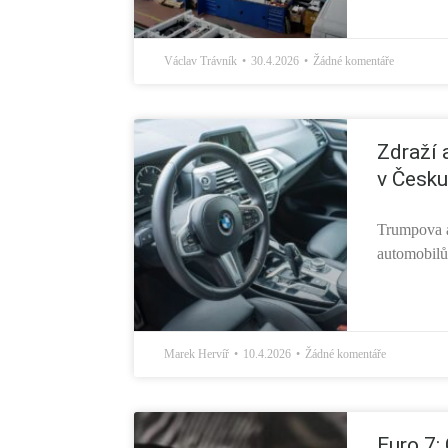
Václav Trávník
30.4.2026
Žádné komentáře
Zdraží 
v Česku
Trumpova a
automobilů 
Marek Hervíř
10.4.2026
Žádné komentáře
Euro 7: