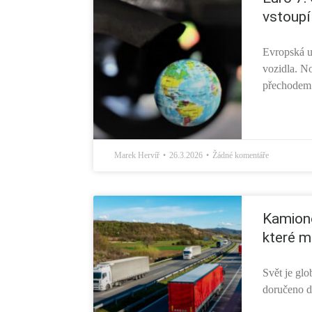
vstoupí
Evropská un
vozidla. N
přechodem.
Marek Hervíř
26.3.2026
Žádné komentáře
Kamiono
které m
Svět je glo
doručeno d