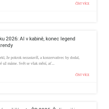
ČÍST VÍCE
ku 2026: AI v kabině, konec legend
trendy
ekl, že pokrok nezastavíš, a konzervativec by dodal,
é už máme. Svět se však mění, ať...
ČÍST VÍCE