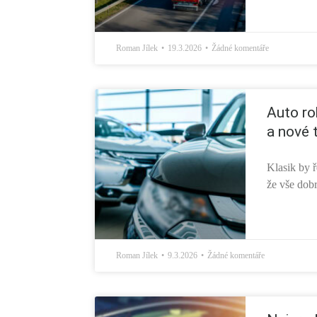
Roman Jílek
19.3.2026
Žádné komentáře
Auto ro
a nové 
Klasik by ř
že vše dobr
Roman Jílek
9.3.2026
Žádné komentáře