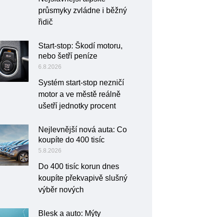
průsmyky zvládne i běžný
řidič
Start-stop: Škodí motoru,
nebo šetří peníze
6.8.2026
Systém start-stop nezničí
motor a ve městě reálně
ušetří jednotky procent
Nejlevnější nová auta: Co
koupíte do 400 tisíc
5.8.2026
Do 400 tisíc korun dnes
koupíte překvapivě slušný
výběr nových
Blesk a auto: Mýty