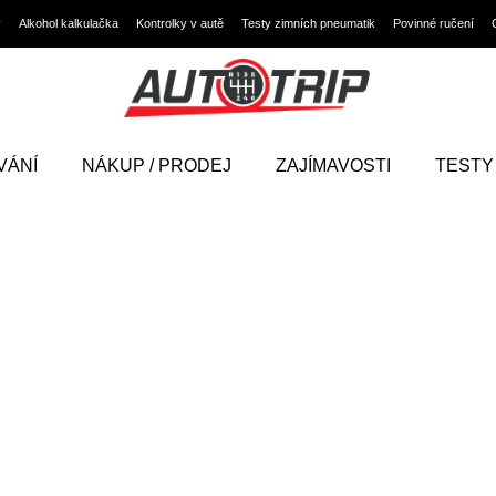
y
Alkohol kalkulačka
Kontrolky v autě
Testy zimních pneumatik
Povinné ručení
VÁNÍ
NÁKUP / PRODEJ
ZAJÍMAVOSTI
TESTY