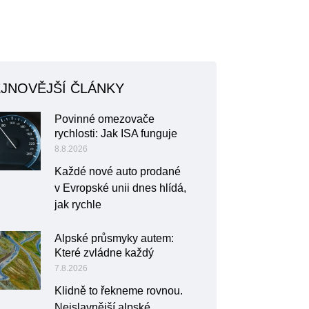
JNOVĚJŠÍ ČLÁNKY
Povinné omezovače
rychlosti: Jak ISA funguje
8.8.2026
Každé nové auto prodané
v Evropské unii dnes hlídá,
jak rychle
Alpské průsmyky autem:
Které zvládne každý
7.8.2026
Klidně to řekneme rovnou.
Nejslavnější alpské