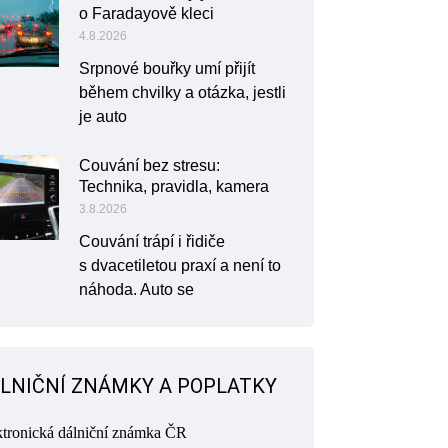
o Faradayově kleci
4.8.2026
Srpnové bouřky umí přijít
během chvilky a otázka, jestli
je auto
Couvání bez stresu:
Technika, pravidla, kamera
3.8.2026
Couvání trápí i řidiče
s dvacetiletou praxí a není to
náhoda. Auto se
LNIČNÍ ZNÁMKY A POPLATKY
ktronická dálniční známka ČR