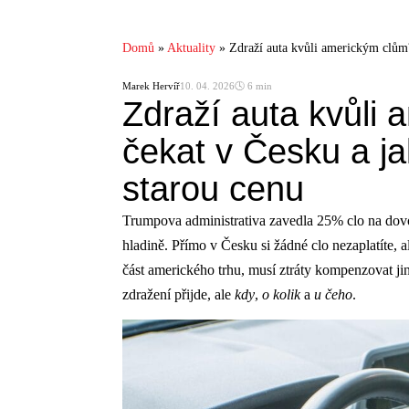
Domů
»
Aktuality
»
Zdraží auta kvůli americkým clům?
Marek Hervíř
10. 04. 2026
🕓 6 min
Zdraží auta kvůli
čekat v Česku a ja
starou cenu
Trumpova administrativa zavedla 25% clo na dovo
hladině. Přímo v Česku si žádné clo nezaplatíte, a
část amerického trhu, musí ztráty kompenzovat ji
zdražení přijde, ale
kdy
,
o kolik
a
u čeho
.