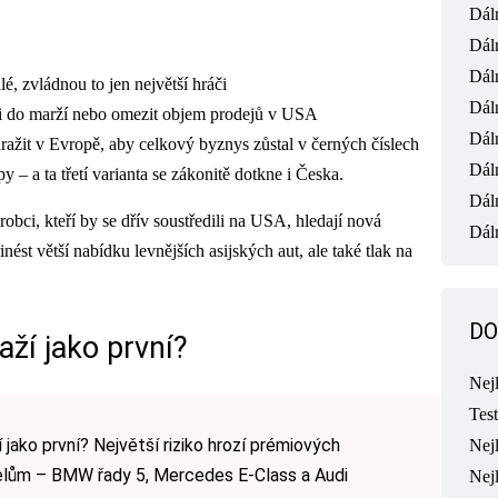
Dál
Dál
Dál
é, zvládnou to jen největší hráči
Dál
ji do marží nebo omezit objem prodejů v USA
Dál
ražit v Evropě, aby celkový byznys zůstal v černých číslech
Dál
 – a ta třetí varianta se zákonitě dotkne i Česka.
Dál
robci, kteří by se dřív soustředili na USA, hledají nová
Dáln
nést větší nabídku levnějších asijských aut, ale také tlak na
DO
ží jako první?
Nej
Tes
 jako první? Největší riziko hrozí prémiových
Nejl
ům – BMW řady 5, Mercedes E-Class a Audi
Nej