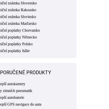
niční známka Slovensko
niční známka Rakousko
niční známka Slovinsko
niční známka Maďarsko
niční poplatky Chorvatsko
niční poplatky Německo
niční poplatky Polsko
iční poplatky Itálie
PORUČENÉ PRODUKTY
lepší autokamery
ty zimních pneumatik
epší autobaterie
lepší GPS navigace do auta