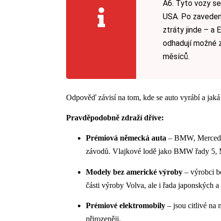
A6. Tyto vozy se
USA. Po zaveden
ztráty jinde – a 
odhadují možné z
měsíců.
Odpověď závisí na tom, kde se auto vyrábí a jak
Pravděpodobně zdraží dříve:
Prémiová německá auta
– BMW, Mercedes
závodů. Vlajkové lodě jako BMW řady 5, 
Modely bez americké výroby
– výrobci b
části výroby Volva, ale i řada japonských 
Prémiové elektromobily
– jsou citlivé na 
přirozeněji.