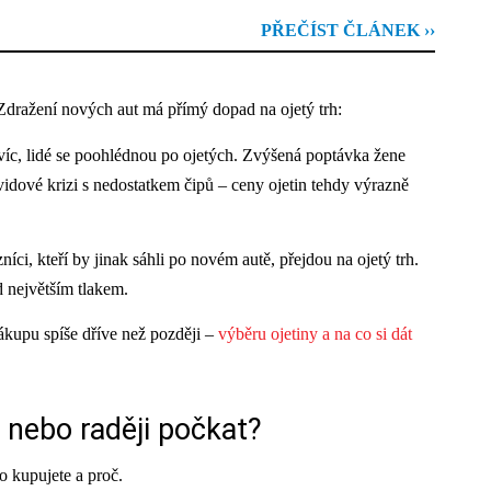
PŘEČÍST ČLÁNEK ››
 Zdražení nových aut má přímý dopad na ojetý trh:
víc, lidé se poohlédnou po ojetých. Zvýšená poptávka žene
vidové krizi s nedostatkem čipů – ceny ojetin tehdy výrazně
íci, kteří by jinak sáhli po novém autě, přejdou na ojetý trh.
 největším tlakem.
nákupu spíše dříve než později –
výběru ojetiny a na co si dát
, nebo raději počkat?
o kupujete a proč.