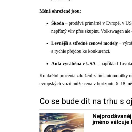
Méně ohrožené jsou:
Škoda
– prodává primárně v Evropě, v USA
nepřímý vliv přes skupinu Volkswagen ale e
Levnější a středně cenové modely
– výrob
a rychle přejdou ke konkurenci.
Auta vyráběná v USA
– například Toyota
Konkrétní procenta zdražení zatím automobilky nez
evropských vozů může cena v horizontu 6–18 měsíc
Co se bude dít na trhu s o
Nejprodávanějš
jméno válcuje 