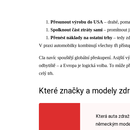
Přesunout výrobu do USA
– drahé, pomal
Spolknout část ztráty sami
– promítnout 
Přenést náklady na ostatní trhy
– tedy zd
V praxi automobilky kombinují všechny tři přístupy
Cla navíc spouštějí globální přeskupení. Asijští vý
odbytiště – a Evropa je logická volba. To může při
celý trh.
Které značky a modely zdra
Která auta zdraží
německým model