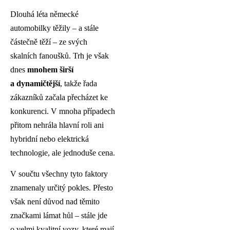
Dlouhá léta německé
automobilky těžily – a stále
částečně těží – ze svých
skalních fanoušků. Trh je však
dnes
mnohem širší
a dynamičtější
, takže řada
zákazníků začala přecházet ke
konkurenci. V mnoha případech
přitom nehrála hlavní roli ani
hybridní nebo elektrická
technologie, ale jednoduše cena.
V součtu všechny tyto faktory
znamenaly určitý pokles. Přesto
však není důvod nad těmito
značkami lámat hůl – stále jde
o velmi kvalitní vozy, které mají