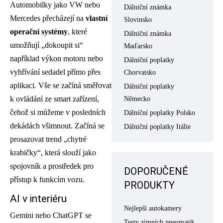
Automobilky jako VW nebo
Dálniční známka
Mercedes přecházejí na
vlastní
Slovinsko
operační systémy
, které
Dálniční známka
umožňují „dokoupit si“
Maďarsko
například výkon motoru nebo
Dálniční poplatky
vyhřívání sedadel přímo přes
Chorvatsko
aplikaci. Vše se začíná směřovat
Dálniční poplatky
k ovládání ze smart zařízení,
Německo
čehož si můžeme v posledních
Dálniční poplatky Polsko
dekádách všimnout. Začíná se
Dálniční poplatky Itálie
prosazovat trend „chytré
krabičky“, která slouží jako
spojovník a prostředek pro
DOPORUČENÉ
přístup k funkcím vozu.
PRODUKTY
AI v interiéru
Nejlepší autokamery
Gemini nebo ChatGPT se
Testy zimních pneumatik