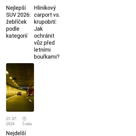
Nejlepší
Hliníkový
SUV 2026:
carport vs.
žebříček
krupobití:
podle
Jak
kategorií
ochránit
vůz před
letními
bouřkami?
25. 07.
🕓
2026
5 min
Nejdelší