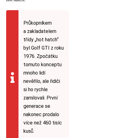
Průkopníkem
a zakladatelem
třídy „hot hatch“
byl Golf GTI z roku
1976. Zpočátku
tomuto konceptu
mnoho lidí
nevěřilo, ale řidiči
si ho rychle
zamilovali. První
generace se
nakonec prodalo
více než 460 tisíc
kusů.