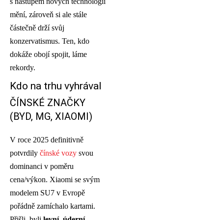
s nástupem nových technologií
mění, zároveň si ale stále
částečně drží svůj
konzervatismus. Ten, kdo
dokáže obojí spojit, láme
rekordy.
Kdo na trhu vyhrával
ČÍNSKÉ ZNAČKY
(BYD, MG, XIAOMI)
V roce 2025 definitivně
potvrdily
čínské vozy
svou
dominanci v poměru
cena/výkon. Xiaomi se svým
modelem SU7 v Evropě
pořádně zamíchalo kartami.
Přišli, byli
levní, úderní