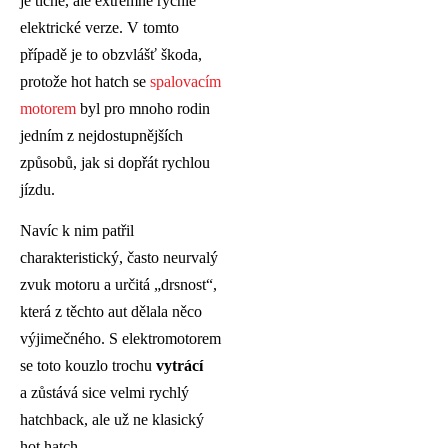
je tiché, ale extrémně rychlé
elektrické verze. V tomto
případě je to obzvlášť škoda,
protože hot hatch se
spalovacím
motorem
byl pro mnoho rodin
jedním z nejdostupnějších
způsobů, jak si dopřát rychlou
jízdu.
Navíc k nim patřil
charakteristický, často neurvalý
zvuk motoru a určitá „drsnost“,
která z těchto aut dělala něco
výjimečného. S elektromotorem
se toto kouzlo trochu
vytrácí
a zůstává sice velmi rychlý
hatchback, ale už ne klasický
hot hatch.