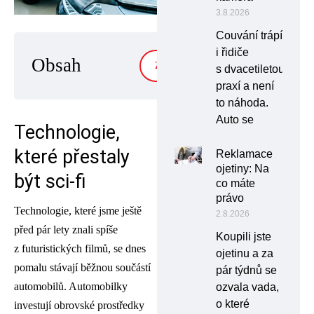
3.8.2026
Couvání trápí
i řidiče
Obsah
ZOBRAZIT
s dvacetiletou
praxí a není
to náhoda.
Auto se
Technologie,
které přestaly
Reklamace
ojetiny: Na
být sci-fi
co máte
právo
Technologie, které jsme ještě
2.8.2026
před pár lety znali spíše
Koupili jste
z futuristických filmů, se dnes
ojetinu a za
pomalu stávají běžnou součástí
pár týdnů se
automobilů. Automobilky
ozvala vada,
o které
investují obrovské prostředky