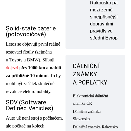
Rakousko patří
mezi země
s nejpřísnějšími
dopravními
Solid-state baterie
pravidly ve
(polovodičové)
střední Evropě
Letos se objevují první reálné
testovací flotily (zejména
u Toyoty a BMW). Slibují
DÁLNIČNÍ
dojezd
přes
1000 km a nabití
ZNÁMKY
za přibližně 10 minut
. To by
A POPLATKY
mohl být začátek skutečné
revoluce elektromobility.
Elektronická dálniční
SDV (Software
známka ČR
Defined Vehicles)
Dálniční známka
Auto už není stroj s počítačem,
Slovensko
ale počítač na kolech.
Dálniční známka Rakousko