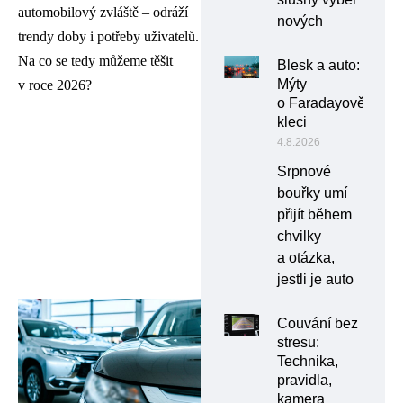
automobilový zvláště – odráží
nových
trendy doby i potřeby uživatelů.
Na co se tedy můžeme těšit
Blesk a auto:
Mýty
v roce 2026?
o Faradayově
kleci
4.8.2026
Srpnové
bouřky umí
přijít během
chvilky
a otázka,
jestli je auto
Couvání bez
stresu:
Technika,
pravidla,
kamera