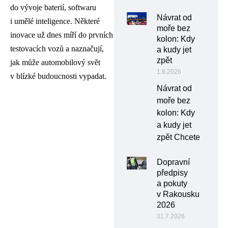
do vývoje baterií, softwaru
Návrat od
i umělé inteligence. Některé
moře bez
inovace už dnes míří do prvních
kolon: Kdy
testovacích vozů a naznačují,
a kudy jet
zpět
jak může automobilový svět
1.8.2026
v blízké budoucnosti vypadat.
Návrat od
moře bez
kolon: Kdy
a kudy jet
zpět Chcete
Dopravní
předpisy
a pokuty
v Rakousku
2026
31.7.2026