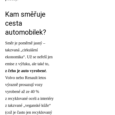
Kam směřuje
cesta
automobilek?
Směr je poměrně jasný –
takzvaná „cirkulární
ekonomika“. Už se neřeší jen
emise z výfuku, ale také to,
z čeho je auto vyrobené
.
Volvo nebo Renault letos
výrazně prosazují vozy
vyrobené až ze 40 %
z recyklované oceli a interiéry
z takzvané „veganské kůže“
(což je často jen recyklovaný