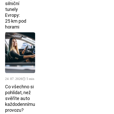
silniční
tunely
Evropy:
25 km pod
horami
24. 07. 2026
🕓 5 min
Co všechno si
pohlídat, než
svěříte auto
každodennímu
provozu?