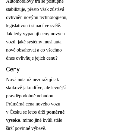
Automobilový trh se postupně
stabilizuje, přesto však zůstává
ovlivněn novými technologiemi,
legislativou i situací ve světě.
Jak tedy vypadají ceny nových
vozů, jaké systémy musí auta
nově obsahovat a co všechno
dnes ovlivňuje jejich cenu?
Ceny
Nová auta už nezdražují tak
skokově jako dříve, ale levnější
pravděpodobně nebudou.
Průměrná cena nového vozu
v Česku se letos drží
poměrně
vysoko
, mimo jiné kvůli stále
širší povinné výbavě.