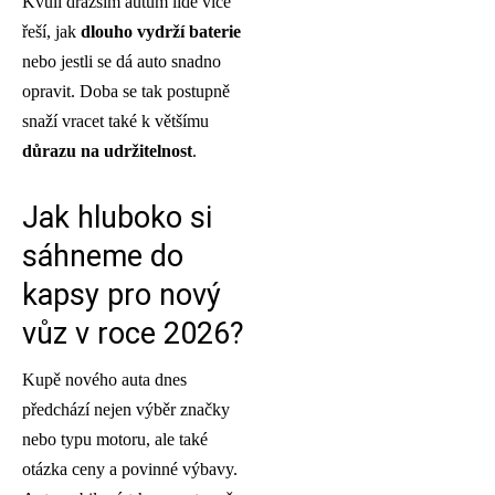
Kvůli dražším autům lidé více
řeší, jak
dlouho vydrží baterie
nebo jestli se dá auto snadno
opravit. Doba se tak postupně
snaží vracet také k většímu
důrazu na udržitelnost
.
Jak hluboko si
sáhneme do
kapsy pro nový
vůz v roce 2026?
Kupě nového auta dnes
předchází nejen výběr značky
nebo typu motoru, ale také
otázka ceny a povinné výbavy.