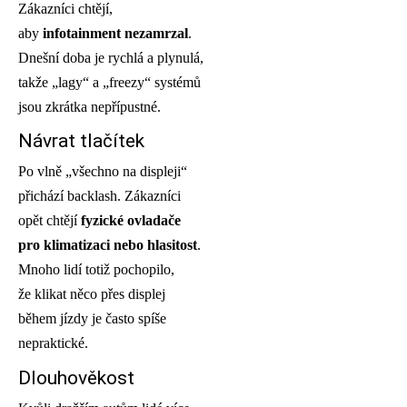
Zákazníci chtějí,
aby
infotainment nezamrzal
.
Dnešní doba je rychlá a plynulá,
takže „lagy“ a „freezy“ systémů
jsou zkrátka nepřípustné.
Návrat tlačítek
Po vlně „všechno na displeji“
přichází backlash. Zákazníci
opět chtějí
fyzické ovladače
pro klimatizaci nebo hlasitost
.
Mnoho lidí totiž pochopilo,
že klikat něco přes displej
během jízdy je často spíše
nepraktické.
Dlouhověkost