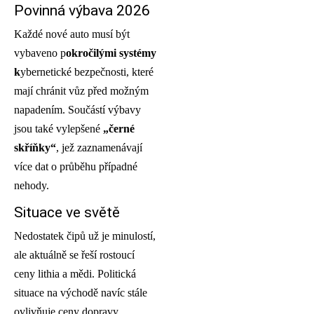
Povinná výbava 2026
Každé nové auto musí být
vybaveno p
okročilými systémy
k
ybernetické bezpečnosti, které
mají chránit vůz před možným
napadením. Součástí výbavy
jsou také vylepšené
„černé
skříňky“
, jež zaznamenávají
více dat o průběhu případné
nehody.
Situace ve světě
Nedostatek čipů už je minulostí,
ale aktuálně se řeší rostoucí
ceny lithia a mědi. Politická
situace na východě navíc stále
ovlivňuje ceny dopravy