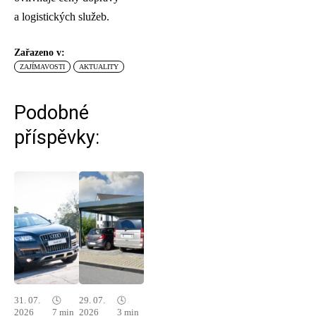
a logistických služeb.
Zařazeno v:
ZAJÍMAVOSTI
AKTUALITY
Podobné
příspěvky:
31. 07.
🕓
29. 07.
🕓
2026
7 min
2026
3 min