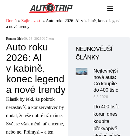
Domů
»
Zajímavosti
»
Auto roku 2026: AI v kabině, konec legend
a nové trendy
Roman Jílek
09. 03. 2026
🕓 7 min
Auto roku
NEJNOVĚJŠÍ
2026: AI
ČLÁNKY
v kabině,
Nejlevnější
konec legend
nová auta:
Co koupíte
a nové trendy
do 400 tisíc
5.8.2026
Klasik by řekl, že pokrok
Do 400 tisíc
nezastavíš, a konzervativec by
korun dnes
dodal, že vše dobré už máme.
koupíte
Svět se však mění, ať chceme,
překvapivě
nebo ne. Průmysl – a ten
slušný výběr