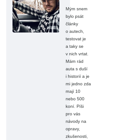
Mým snem
bylo psát
články
o autech,
testovat je
a taky se
v nich vrtat.
Mám rád
auta s duší
i historií a je
mi jedno zda
mají 10
nebo 500
koní. Píši
pro vás
návody na
opravy,
zkušenosti,