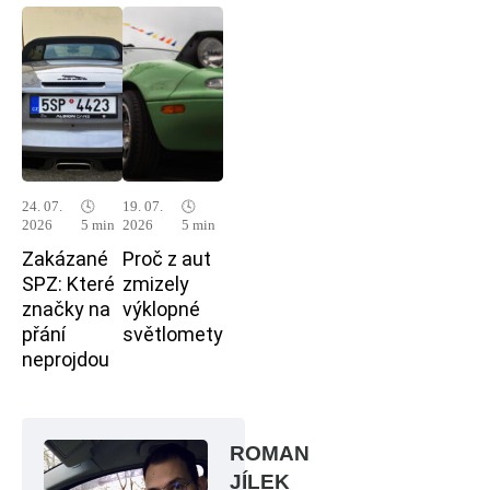
24. 07.
🕓
19. 07.
🕓
2026
5 min
2026
5 min
Zakázané
Proč z aut
SPZ: Které
zmizely
značky na
výklopné
přání
světlomety
neprojdou
ROMAN
JÍLEK