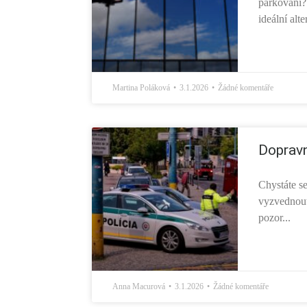
parkování? 
ideální alte
Martina Poláková
3.1.2026
Žádné komentáře
Dopravn
Chystáte s
vyzvednout
pozor...
Anna Macurová
3.1.2026
Žádné komentáře