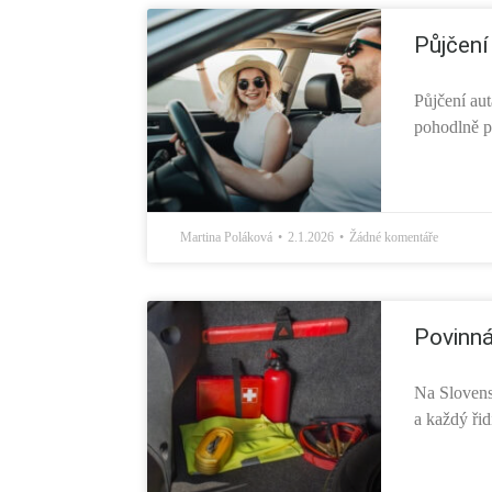
Půjčení
Půjčení aut
pohodlně pr
Martina Poláková
2.1.2026
Žádné komentáře
Povinná
Na Slovens
a každý řid