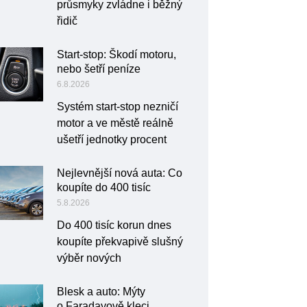
průsmyky zvládne i běžný
řidič
Start-stop: Škodí motoru,
nebo šetří peníze
6.8.2026
Systém start-stop nezničí
motor a ve městě reálně
ušetří jednotky procent
Nejlevnější nová auta: Co
koupíte do 400 tisíc
5.8.2026
Do 400 tisíc korun dnes
koupíte překvapivě slušný
výběr nových
Blesk a auto: Mýty
o Faradayově kleci