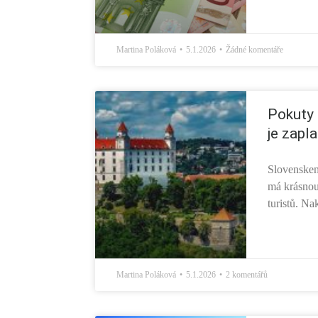
Martina Poláková
5.1.2026
Žádné komentáře
Pokuty 
je zapla
Slovenskem
má krásnou 
turistů. Na
Martina Poláková
5.1.2026
2 komentářů