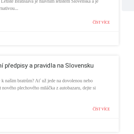
Letiště Bratislava je hlavním letištěm Slovenska a je
rnativou...
ČÍST VÍCE
í předpisy a pravidla na Slovensku
e k našim bratrům? Ať už jede na dovolenou nebo
 nového plechového miláčka z autobazaru, dejte si
ČÍST VÍCE