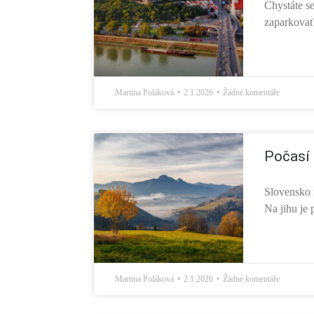
Chystáte se
zaparkovat?
Martina Poláková
2.1.2026
Žádné komentáře
Počasí 
Slovensko m
Na jihu je 
Martina Poláková
2.1.2026
Žádné komentáře