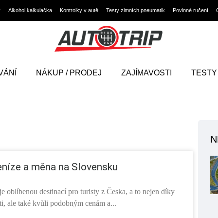
y
Alkohol kalkulačka
Kontrolky v autě
Testy zimních pneumatik
Povinné ručení
VÁNÍ
NÁKUP / PRODEJ
ZAJÍMAVOSTI
TESTY
N
eníze a měna na Slovensku
e oblíbenou destinací pro turisty z Česka, a to nejen díky
ti, ale také kvůli podobným cenám a...