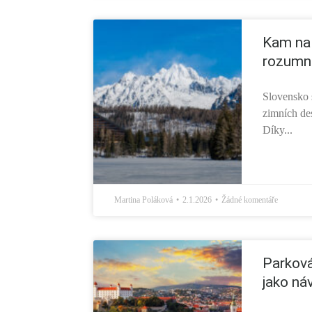
Kam na 
rozumn
Slovensko s
zimních des
Díky...
Martina Poláková
2.1.2026
Žádné komentáře
Parková
jako ná