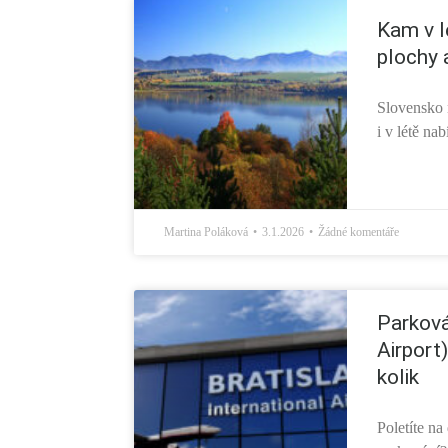
Kam v l
plochy a
Slovensko 
i v létě na
Martina Poláková
3.1.2026
Žádné komentáře
Parková
Airport
kolik
Poletíte na