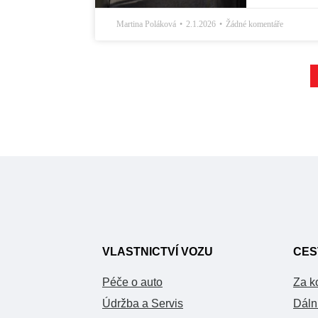
Martina Poláková
2.1.2026
Žádné komentáře
VLASTNICTVÍ VOZU
CES
Péče o auto
Za k
Údržba a Servis
Dáln