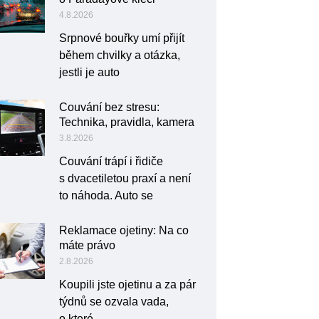
4.8.2026
Srpnové bouřky umí přijít
během chvilky a otázka,
jestli je auto
Couvání bez stresu:
Technika, pravidla, kamera
3.8.2026
Couvání trápí i řidiče
s dvacetiletou praxí a není
to náhoda. Auto se
Reklamace ojetiny: Na co
máte právo
2.8.2026
Koupili jste ojetinu a za pár
týdnů se ozvala vada,
o které