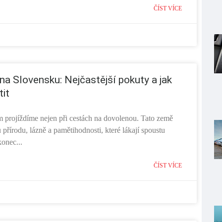
ČÍST VÍCE
na Slovensku: Nejčastější pokuty a jak
tit
 projíždíme nejen při cestách na dovolenou. Tato země
přírodu, lázně a pamětihodnosti, které lákají spoustu
konec...
ČÍST VÍCE