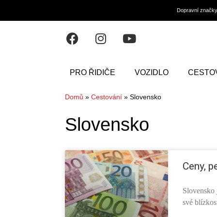
Dopravní značk
PRO ŘIDIČE
VOZIDLO
CESTO
Domů
»
Cestování
»
Slovensko
Slovensko
Ceny, p
Slovensko j
své blízkos