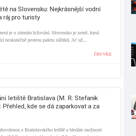
étě na Slovensku: Nejkrásnější vodní
 ráj pro turisty
není je o zimním lyžování. Slovensko je země, která
bízí neskutečně pestrou paletu zážitků. Ať už...
ČÍST VÍCE
ní letiště Bratislava (M. R. Stefanik
): Přehled, kde se dá zaparkovat a za
 dovolenou z Bratislavského letiště a hledáte možnosti