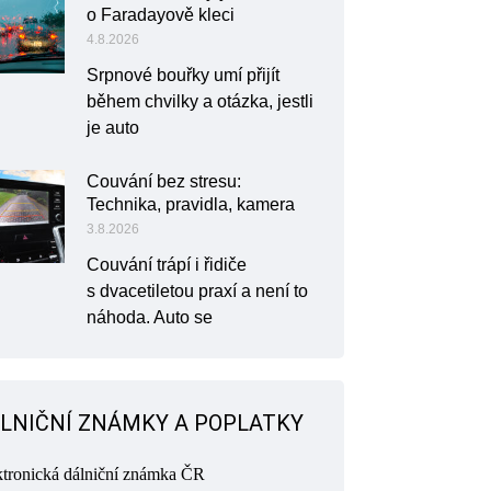
o Faradayově kleci
4.8.2026
Srpnové bouřky umí přijít
během chvilky a otázka, jestli
je auto
Couvání bez stresu:
Technika, pravidla, kamera
3.8.2026
Couvání trápí i řidiče
s dvacetiletou praxí a není to
náhoda. Auto se
LNIČNÍ ZNÁMKY A POPLATKY
ktronická dálniční známka ČR