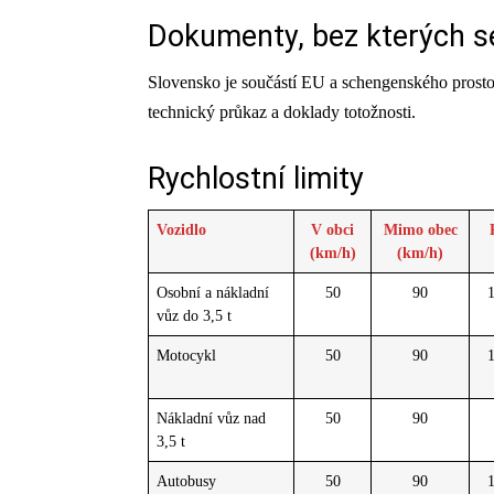
Dokumenty, bez kterých s
Slovensko je součástí EU a schengenského prostoru
technický průkaz a doklady totožnosti.
Rychlostní limity
Vozidlo
V obci
Mimo obec
(km/h)
(km/h)
Osobní a nákladní
50
90
1
vůz do 3,5 t
Motocykl
50
90
1
Nákladní vůz nad
50
90
3,5 t
Autobusy
50
90
1