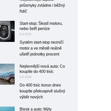
průsmyky zvládne i běžný
řidič
Start-stop: Škodí motoru,
nebo šetří peníze
6.8.2026
Systém start-stop nezničí
motor a ve městě reálně
ušetří jednotky procent
Nejlevnější nová auta: Co
koupíte do 400 tisíc
5.8.2026
Do 400 tisíc korun dnes
koupíte překvapivě slušný
výběr nových
Blesk a auto: Mýty