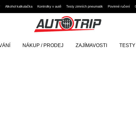
y
Alkohol kalkulačka
Kontrolky v autě
Testy zimních pneumatik
Povinné ručení
VÁNÍ
NÁKUP / PRODEJ
ZAJÍMAVOSTI
TESTY