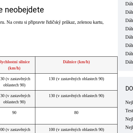
Dál
e neobejdete
Dál
Dál
. Na cestu si připravte řidičský průkaz, zelenou kartu,
Dál
Dál
Dál
Dál
Dáln
Rychlostní silnice
Dálnice (km/h)
(km/h)
30 (v zastavěných
130 (v zastavěných oblastech 90)
oblastech 90)
DO
30 (v zastavěných
130 (v zastavěných oblastech 90)
oblastech 90)
Nej
Tes
90
80
Nejl
Nej
00 (v zastavěných
100 (v zastavěných oblastech 90)