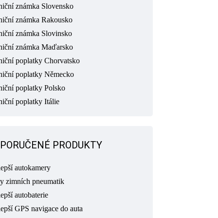
niční známka Slovensko
niční známka Rakousko
niční známka Slovinsko
niční známka Maďarsko
niční poplatky Chorvatsko
niční poplatky Německo
niční poplatky Polsko
iční poplatky Itálie
PORUČENÉ PRODUKTY
lepší autokamery
ty zimních pneumatik
epší autobaterie
lepší GPS navigace do auta