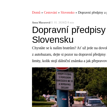
Domů
»
Cestování
»
Slovensko
»
Dopravní předpisy a
Anna Macurová
03. 01. 2026
🕓 8 min
Dopravní předpisy 
Slovensku
Chystáte se k našim bratrům? Ať už jede na dov
z autobazaru, dejte si pozor na dopravní předpisy
limity, kolik stojí dálniční známka a jak přepravo