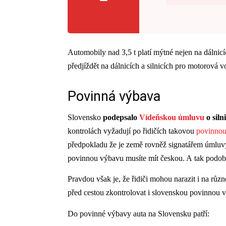
Automobily nad 3,5 t platí mýtné nejen na dálnicíc
předjíždět na dálnicích a silnicích pro motorová 
Povinná výbava
Slovensko
podepsalo
Vídeňskou úmluvu
o siln
kontrolách vyžadují po řidičích takovou
povinno
předpokladu že je země rovněž signatářem úmluv
povinnou výbavu musíte mít českou. A tak podob
Pravdou však je, že řidiči mohou narazit i na růz
před cestou zkontrolovat i slovenskou povinnou 
Do povinné výbavy auta na Slovensku patří: