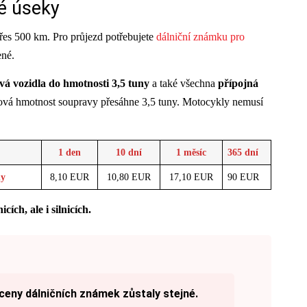
né úseky
přes 500 km. Pro průjezd potřebujete
dálniční známku pro
ené.
á vozidla do hmotnosti 3,5 tuny
a také všechna
přípojná
ová hmotnost soupravy přesáhne 3,5 tuny. Motocykly nemusí
1 den
10 dní
1 měsíc
365 dní
ny
8,10 EUR
10,80 EUR
17,10 EUR
90 EUR
ích, ale i silnicích.
ceny dálničních známek zůstaly stejné.