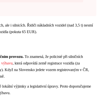
h, ale i silnicích. Řidiči nákladních vozidel (nad 3,5 t) nesmí
vozidla (pokuta 65 EUR).
ičním provozu.
To znamená, že policisté při silničních
u výbavu
, která odpovídá země registrace vozidla (za
y). Když na Slovensko jedete vozem registrovaným v ČR,
ně.
né lokální výjimky a legislativní úpravy. Proto doporučujeme
výbavu.