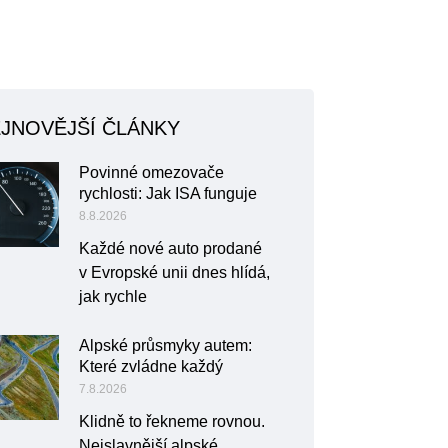
JNOVĚJŠÍ ČLÁNKY
Povinné omezovače
rychlosti: Jak ISA funguje
8.8.2026
Každé nové auto prodané
v Evropské unii dnes hlídá,
jak rychle
Alpské průsmyky autem:
Které zvládne každý
7.8.2026
Klidně to řekneme rovnou.
Nejslavnější alpské