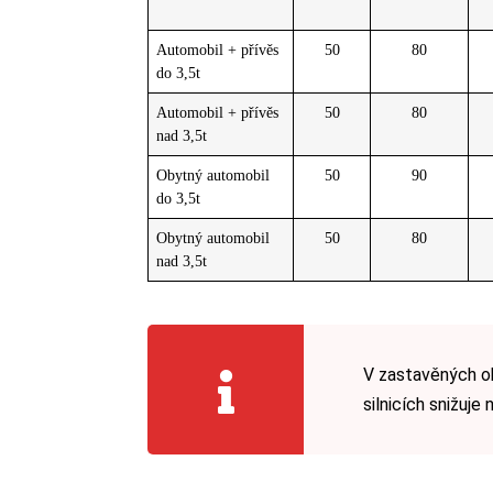
Automobil + přívěs
50
80
do 3,5t
Automobil + přívěs
50
80
nad 3,5t
Obytný automobil
50
90
do 3,5t
Obytný automobil
50
80
nad 3,5t
V zastavěných ob
silnicích snižuje