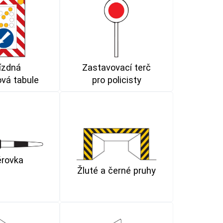
ízdná
Zastavovací terč
ová tabule
pro policisty
rovka
Žluté a černé pruhy