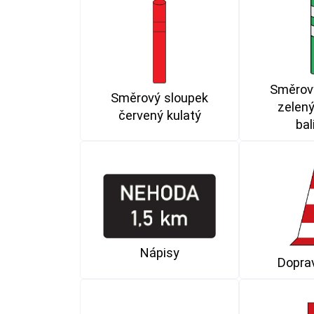
Směrov
Směrový sloupek
zelený
červený kulatý
bal
Nápisy
Doprav