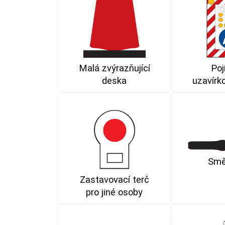
Malá zvýrazňující
Poj
deska
uzavírk
Smě
Zastavovací terč
pro jiné osoby