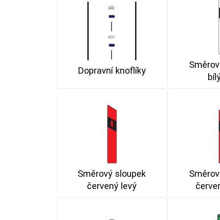
Směrov
Dopravní knoflíky
bíl
Směrový sloupek
Směrov
červený levý
červe