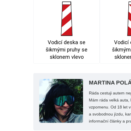
Vodicí deska se
Vodicí
šikmými pruhy se
šikmými
sklonem vlevo
sklone
MARTINA POL
Ráda cestuji autem nep
Mám ráda velká auta, k
vzpomenu. Od 18 let vl
a svobodnou jízdu, kam
informační články a pra