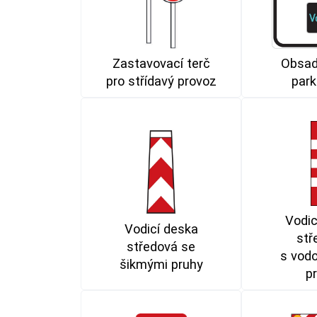
Zastavovací terč
Obsad
pro střídavý provoz
park
Vodic
Vodicí deska
stř
středová se
s vod
šikmými pruhy
p