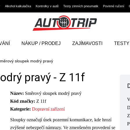
y
Alkohol kalkulačka
Kontrolky v autě
Testy zimních pneumatik
Povinné ručení
VÁNÍ
NÁKUP / PRODEJ
ZAJÍMAVOSTI
TESTY
měrový sloupek modrý pravý
drý pravý -
Z 11f
Název:
Směrový sloupek modrý pravý
V
Kód značky:
Z 11f
D
Kategorie:
Dopravní zařízení
Z
Sloupky označují úsek pozemní komunikace, kde hrozí
P
zvýšené nebezpečí námrazy. Ve zmenšeném provedení se