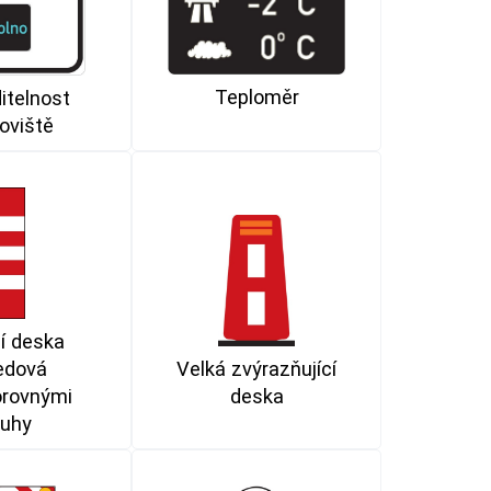
Teploměr
itelnost
oviště
í deska
edová
Velká zvýrazňující
orovnými
deska
ruhy