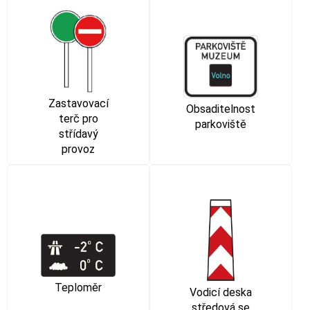
Zastavovací
Obsaditelnost
terč pro
parkoviště
střídavý
provoz
Teploměr
Vodicí deska
středová se