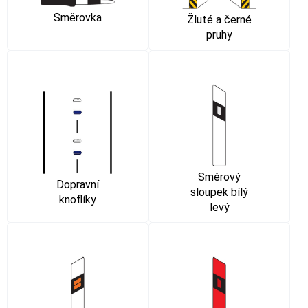
Směrovka
Žluté a černé
pruhy
Směrový
Dopravní
sloupek bílý
knoflíky
levý