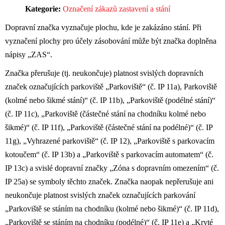
Kategorie:
Označení zákazů zastavení a stání
Dopravní značka vyznačuje plochu, kde je zakázáno stání. Při
vyznačení plochy pro účely zásobování může být značka doplněna
nápisy „ZAS“.
Značka přerušuje (tj. neukončuje) platnost svislých dopravních
značek označujících parkoviště „Parkoviště“ (č. IP 11a), Parkoviště
(kolmé nebo šikmé stání)“ (č. IP 11b), „Parkoviště (podélné stání)“
(č. IP 11c), „Parkoviště (částečné stání na chodníku kolmé nebo
šikmé)“ (č. IP 11f), „Parkoviště (částečné stání na podélné)“ (č. IP
11g), „Vyhrazené parkoviště“ (č. IP 12), „Parkoviště s parkovacím
kotoučem“ (č. IP 13b) a „Parkoviště s parkovacím automatem“ (č.
IP 13c) a svislé dopravní značky „Zóna s dopravním omezením“ (č.
IP 25a) se symboly těchto značek. Značka naopak nepřerušuje ani
neukončuje platnost svislých značek označujících parkování
„Parkoviště se stáním na chodníku (kolmé nebo šikmé)“ (č. IP 11d),
„Parkoviště se stáním na chodníku (podélné)“ (č. IP 11e) a „Kryté