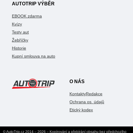
AUTOTRIP VÝBĚR
EBOOK zdarma
Kvízy
Testy aut
Žebříčky
Historie
Kupní smlouva na auto
O NÁS
Kontakty
Redakce
Ochrana os. údajů
Etický kodex
© AutoTrip.cz 2014 – 2026 – Kopírování a přebírání obsahu bez předchozího