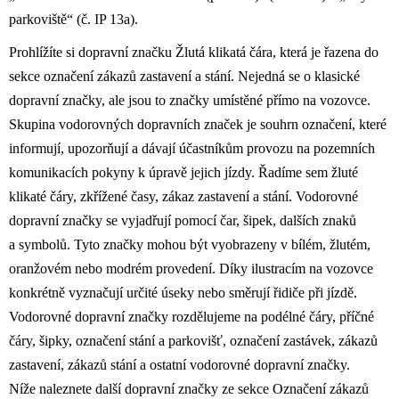
parkoviště“ (č. IP 13a).
Prohlížíte si dopravní značku Žlutá klikatá čára, která je řazena do
sekce označení zákazů zastavení a stání. Nejedná se o klasické
dopravní značky, ale jsou to značky umístěné přímo na vozovce.
Skupina vodorovných dopravních značek je souhrn označení, které
informují, upozorňují a dávají účastníkům provozu na pozemních
komunikacích pokyny k úpravě jejich jízdy. Řadíme sem žluté
klikaté čáry, zkřížené časy, zákaz zastavení a stání. Vodorovné
dopravní značky se vyjadřují pomocí čar, šipek, dalších znaků
a symbolů. Tyto značky mohou být vyobrazeny v bílém, žlutém,
oranžovém nebo modrém provedení. Díky ilustracím na vozovce
konkrétně vyznačují určité úseky nebo směrují řidiče při jízdě.
Vodorovné dopravní značky rozdělujeme na podélné čáry, příčné
čáry, šipky, označení stání a parkovišť, označení zastávek, zákazů
zastavení, zákazů stání a ostatní vodorovné dopravní značky.
Níže naleznete další dopravní značky ze sekce Označení zákazů