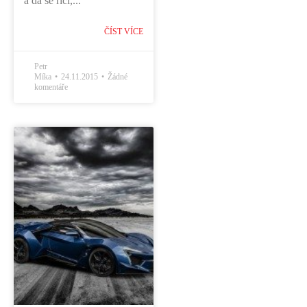
a dá se říci,...
ČÍST VÍCE
Petr
Míka
24.11.2015
Žádné
komentáře