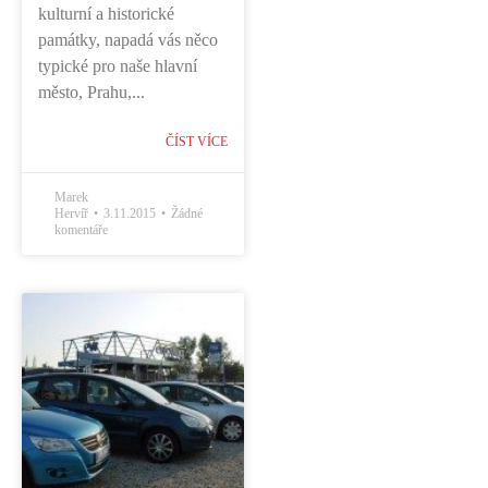
kulturní a historické
památky, napadá vás něco
typické pro naše hlavní
město, Prahu,...
ČÍST VÍCE
Marek
Hervíř
3.11.2015
Žádné
komentáře