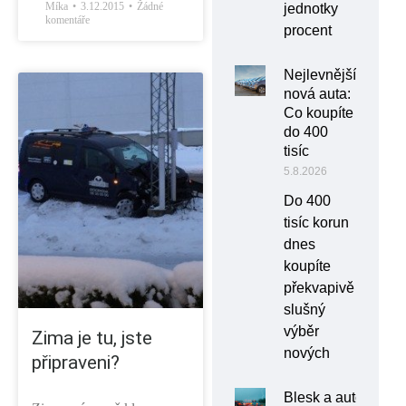
Míka
3.12.2015
Žádné
jednotky
komentáře
procent
Nejlevnější
nová auta:
Co koupíte
do 400
tisíc
5.8.2026
Do 400
tisíc korun
dnes
koupíte
překvapivě
slušný
výběr
Zima je tu, jste
nových
připraveni?
Blesk a auto: