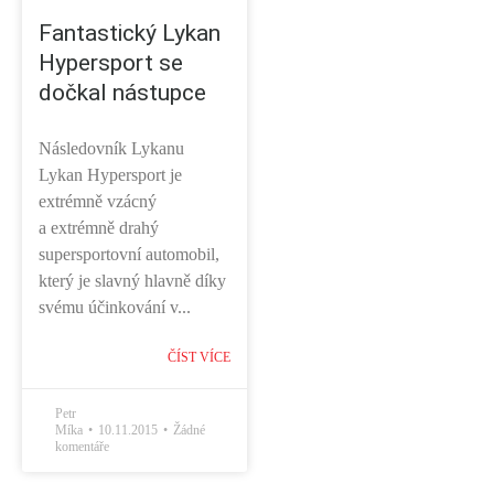
Fantastický Lykan
Hypersport se
dočkal nástupce
Následovník Lykanu
Lykan Hypersport je
extrémně vzácný
a extrémně drahý
supersportovní automobil,
který je slavný hlavně díky
svému účinkování v...
ČÍST VÍCE
Petr
Míka
10.11.2015
Žádné
komentáře