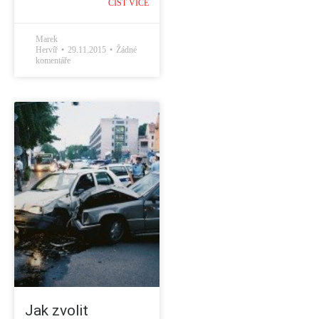
ČÍST VÍCE
Marek
Hervíř
29.11.2015
Žádné
komentáře
Jak zvolit