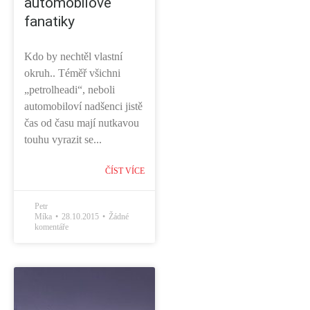
automobilové
fanatiky
Kdo by nechtěl vlastní
okruh.. Téměř všichni
„petrolheadi“, neboli
automobiloví nadšenci jistě
čas od času mají nutkavou
touhu vyrazit se...
ČÍST VÍCE
Petr
Míka
28.10.2015
Žádné
komentáře