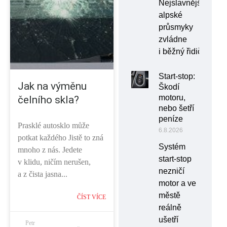
Nejslavnější
alpské
průsmyky
zvládne
i běžný řidič
Start-stop:
Jak na výměnu
Škodí
motoru,
čelního skla?
nebo šetří
peníze
Prasklé autosklo může
6.8.2026
potkat každého Jistě to zná
Systém
mnoho z nás. Jedete
start-stop
v klidu, ničím nerušen,
nezničí
a z čista jasna...
motor a ve
městě
ČÍST VÍCE
reálně
ušetří
Petr