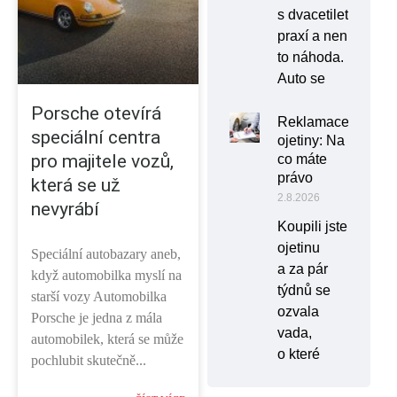
s dvacetiletou
praxí a není
to náhoda.
Auto se
Porsche otevírá
Reklamace
speciální centra
ojetiny: Na
pro majitele vozů,
co máte
právo
která se už
2.8.2026
nevyrábí
Koupili jste
ojetinu
Speciální autobazary aneb,
a za pár
když automobilka myslí na
týdnů se
starší vozy Automobilka
ozvala
Porsche je jedna z mála
vada,
automobilek, která se může
o které
pochlubit skutečně...