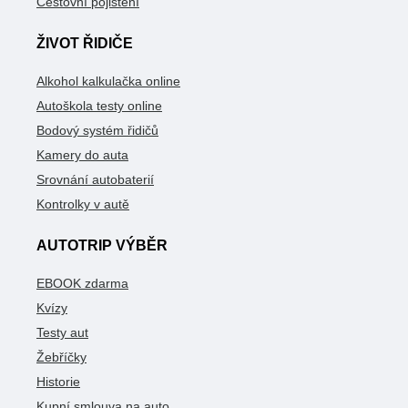
Cestovní pojištění
ŽIVOT ŘIDIČE
Alkohol kalkulačka online
Autoškola testy online
Bodový systém řidičů
Kamery do auta
Srovnání autobaterií
Kontrolky v autě
AUTOTRIP VÝBĚR
EBOOK zdarma
Kvízy
Testy aut
Žebříčky
Historie
Kupní smlouva na auto