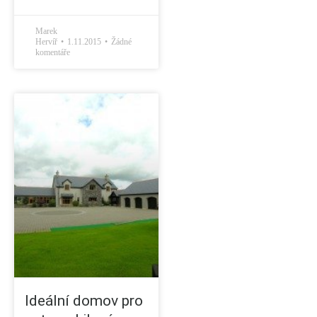
Marek
Hervíř
1.11.2015
Žádné
komentáře
Ideální domov pro