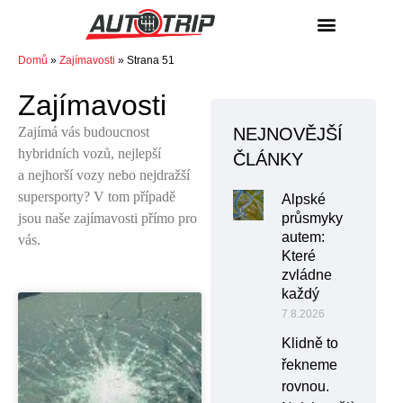
NÁKUP / PRODEJ
Domů
»
Zajímavosti
»
Strana 51
Zajímavosti
Zajímá vás budoucnost
NEJNOVĚJŠÍ
hybridních vozů, nejlepší
ČLÁNKY
a nejhorší vozy nebo nejdražší
supersporty? V tom případě
Alpské
jsou naše zajímavosti přímo pro
průsmyky
autem:
vás.
Které
zvládne
každý
7.8.2026
Klidně to
řekneme
rovnou.