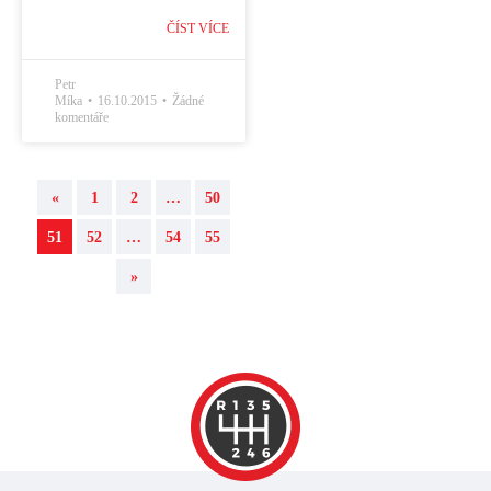
ČÍST VÍCE
Petr
Míka
16.10.2015
Žádné
komentáře
«
1
2
…
50
51
52
…
54
55
»