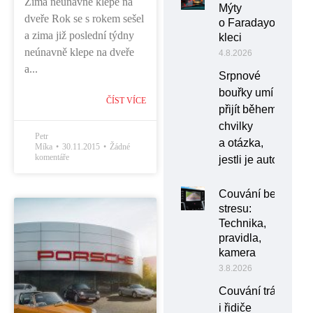
Zima neúnavně klepe na
Mýty
dveře Rok se s rokem sešel
o Faradayově
a zima již poslední týdny
kleci
neúnavně klepe na dveře
4.8.2026
a...
Srpnové
bouřky umí
ČÍST VÍCE
přijít během
chvilky
Petr
a otázka,
Míka
30.11.2015
Žádné
komentáře
jestli je auto
Couvání bez
stresu:
Technika,
pravidla,
kamera
3.8.2026
Couvání trápí
i řidiče