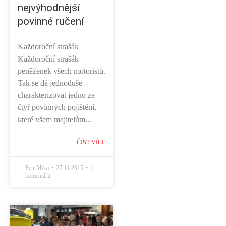
nejvýhodnější
povinné ručení
Každoroční strašák
Každoroční strašák
peněženek všech motoristů.
Tak se dá jednoduše
charakterizovat jedno ze
čtyř povinných pojištění,
které všem majitelům...
ČÍST VÍCE
Petr Míka
27.11.2015
1
komentářů