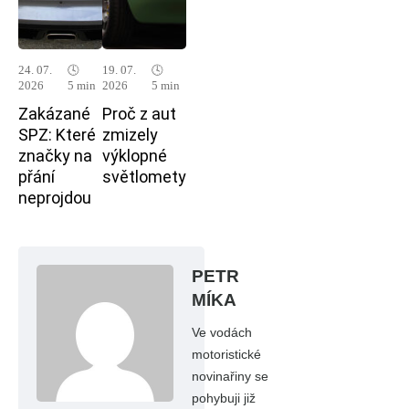
24. 07.
🕓
19. 07.
🕓
2026
5 min
2026
5 min
Zakázané
Proč z aut
SPZ: Které
zmizely
značky na
výklopné
přání
světlomety
neprojdou
PETR
MÍKA
Ve vodách
motoristické
novinařiny se
pohybuji již