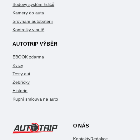
Bodový systém řidičů
Kamery do auta
Srovnání autobaterií
Kontrolky v autě
AUTOTRIP VÝBĚR
EBOOK zdarma
Kvízy
Testy aut
Žebříčky
Historie
Kupní smlouva na auto
O NÁS
Kontakty
Redakce