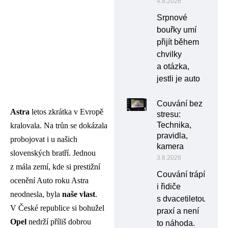
4.8.2026
Srpnové
bouřky umí
přijít během
chvilky
a otázka,
jestli je auto
Couvání bez
Astra
letos zkrátka v Evropě
stresu:
Technika,
kralovala. Na trůn se dokázala
pravidla,
probojovat i u našich
kamera
slovenských bratří. Jednou
3.8.2026
z mála zemí, kde si prestižní
Couvání trápí
ocenění Auto roku Astra
i řidiče
neodnesla, byla
naše vlast
.
s dvacetiletou
V České republice si bohužel
praxí a není
Opel
nedrží příliš dobrou
to náhoda.