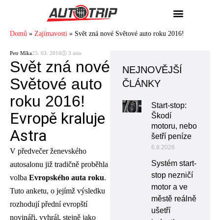
Domů
»
Zajímavosti
»
Svět zná nové Světové auto roku 2016!
Petr Míka
25. 03. 2016
🕓 3 min
Svět zná nové
NEJNOVĚJŠÍ
Světové auto
ČLÁNKY
roku 2016!
Start-stop:
Evropě kraluje
Škodí
motoru, nebo
Astra
šetří peníze
6.8.2026
V předvečer ženevského
Systém start-
autosalonu již tradičně proběhla
stop nezničí
volba
Evropského auta roku
.
motor a ve
Tuto anketu, o jejímž výsledku
městě reálně
rozhodují přední evropští
ušetří
novináři, vyhrál, stejně jako