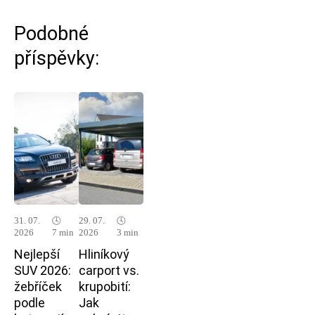
Podobné
příspěvky:
31. 07.
🕓
29. 07.
🕓
2026
7 min
2026
3 min
Nejlepší
Hliníkový
SUV 2026:
carport vs.
žebříček
krupobití:
podle
Jak