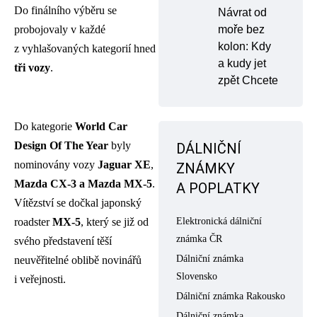
Do finálního výběru se
Návrat od
moře bez
probojovaly v každé
kolon: Kdy
z vyhlašovaných kategorií hned
a kudy jet
tři vozy
.
zpět Chcete
Do kategorie
World Car
Design Of The Year
byly
DÁLNIČNÍ
nominovány vozy
Jaguar XE
,
ZNÁMKY
Mazda CX-3 a Mazda MX-5
.
A POPLATKY
Vítězství se dočkal japonský
roadster
MX-5
, který se již od
Elektronická dálniční
známka ČR
svého představení těší
Dálniční známka
neuvěřitelné oblibě novinářů
Slovensko
i veřejnosti.
Dálniční známka Rakousko
Dálniční známka