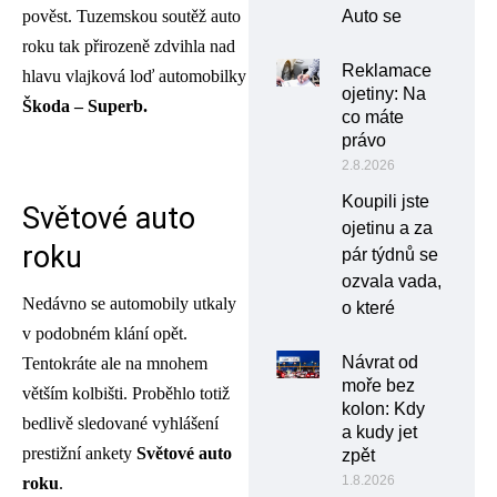
pověst. Tuzemskou soutěž auto
Auto se
roku tak přirozeně zdvihla nad
Reklamace
hlavu vlajková loď automobilky
ojetiny: Na
Škoda – Superb.
co máte
právo
2.8.2026
Koupili jste
Světové auto
ojetinu a za
roku
pár týdnů se
ozvala vada,
Nedávno se automobily utkaly
o které
v podobném klání opět.
Návrat od
Tentokráte ale na mnohem
moře bez
větším kolbišti. Proběhlo totiž
kolon: Kdy
bedlivě sledované vyhlášení
a kudy jet
prestižní ankety
Světové auto
zpět
1.8.2026
roku
.