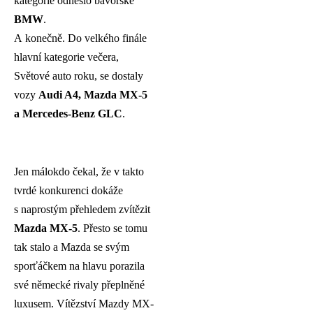
kategorie odneslo bavorské
BMW
.
A konečně. Do velkého finále
hlavní kategorie večera,
Světové auto roku, se dostaly
vozy
Audi A4, Mazda MX-5
a Mercedes-Benz GLC
.
Jen málokdo čekal, že v takto
tvrdé konkurenci dokáže
s naprostým přehledem zvítězit
Mazda MX-5
. Přesto se tomu
tak stalo a Mazda se svým
sporťáčkem na hlavu porazila
své německé rivaly přeplněné
luxusem. Vítězství Mazdy MX-