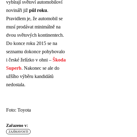
vybírají světoví automobiloví
novináři již
půl roku
.
Pravidlem je, že automobil se
musí prodávat minimálně na
dvou světových kontinentech.
Do konce roku 2015 se na
seznamu dokonce pohybovalo
i české želízko v ohni –
Škoda
Superb
. Nakonec se ale do
užšího výběru kandidátů
nedostala.
Foto: Toyota
Zařazeno v:
ZAJÍMAVOSTI