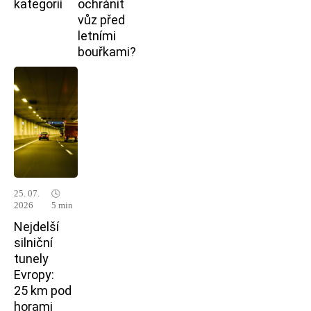
kategorií
ochránit
vůz před
letními
bouřkami?
25. 07.
🕓
2026
5 min
Nejdelší
silniční
tunely
Evropy:
25 km pod
horami