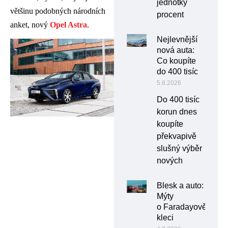
jednotky
většinu podobných národních
procent
anket, nový
Opel Astra
.
Nejlevnější
nová auta:
Co koupíte
do 400 tisíc
5.8.2026
Do 400 tisíc
korun dnes
koupíte
překvapivě
slušný výběr
nových
Blesk a auto:
Mýty
o Faradayově
kleci