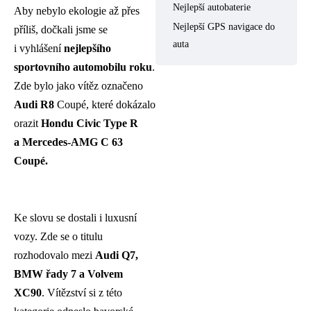
Nejlepší autobaterie
Aby nebylo ekologie až přes
Nejlepší GPS navigace do
příliš, dočkali jsme se
auta
i vyhlášení
nejlepšího
sportovního automobilu roku
.
Zde bylo jako vítěz označeno
Audi R8
Coupé, které dokázalo
orazit
Hondu Civic Type R
a Mercedes-AMG C 63
Coupé.
Ke slovu se dostali i luxusní
vozy. Zde se o titulu
rozhodovalo mezi
Audi Q7,
BMW řady 7 a Volvem
XC90
. Vítězství si z této