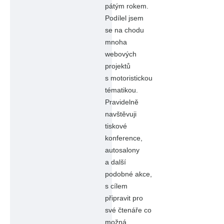
pátým rokem.
Podílel jsem
se na chodu
mnoha
webových
projektů
s motoristickou
tématikou.
Pravidelně
navštěvuji
tiskové
konference,
autosalony
a další
podobné akce,
s cílem
připravit pro
své čtenáře co
možná