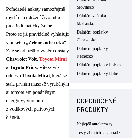
Slovinsko
Pořadatelé ankety samozřejmě
Dálniční známka
myslí i na udržení životního
Maďarsko
prostředí matičky Země.
Dálniční poplatky
Proto se již pravidelně vyhlašuje
Chorvatsko
v anketě i „
Zelené auto roku
“.
Dálniční poplatky
Zde se od užšího výběru dostaly
Německo
Chevrolet Volt,
Toyota Mirai
Dálniční poplatky Polsko
a Toyota Prius
. Vítězství si
Dálniční poplatky Itálie
odnesla
Toyota Mirai
, která se
stala prvním masově vyráběným
automobilem poháněným
DOPORUČENÉ
energií vytvořenou
PRODUKTY
z vodíkových palivových
článků.
Nejlepší autokamery
Testy zimních pneumatik