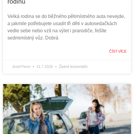
rodinu
Velká rodina se do běžného pětimístného auta nevejde,
a jakmile potřebujete usadit tři děti v autosedačkách
vedle sebe nebo vzít na výlet i prarodiče, řešíte
sedmimístný vůz. Dobrá
ČÍST VÍCE
Josef Fencl
31.7.2026
Žádné komentáře