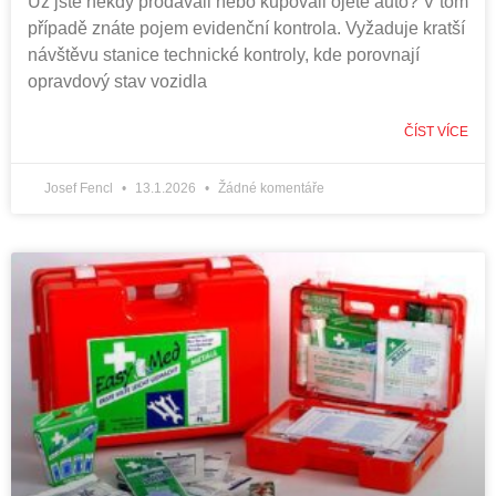
Už jste někdy prodávali nebo kupovali ojeté auto? V tom
případě znáte pojem evidenční kontrola. Vyžaduje kratší
návštěvu stanice technické kontroly, kde porovnají
opravdový stav vozidla
ČÍST VÍCE
Josef Fencl
13.1.2026
Žádné komentáře