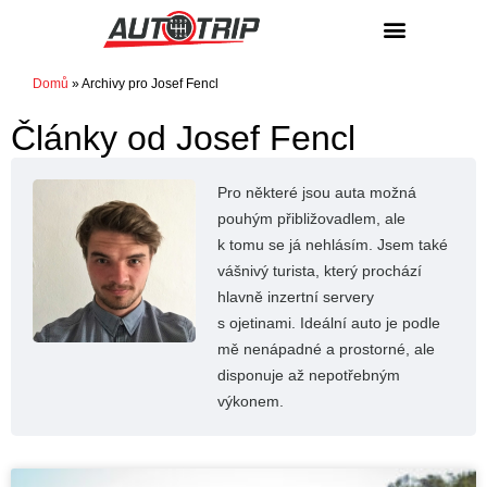
NÁKUP / PRODEJ
Domů
»
Archivy pro Josef Fencl
Články od
Josef Fencl
Pro některé jsou auta možná
pouhým přibližovadlem, ale
k tomu se já nehlásím. Jsem také
vášnivý turista, který prochází
hlavně inzertní servery
s ojetinami. Ideální auto je podle
mě nenápadné a prostorné, ale
disponuje až nepotřebným
výkonem.