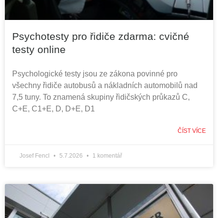
Psychotesty pro řidiče zdarma: cvičné
testy online
Psychologické testy jsou ze zákona povinné pro
všechny řidiče autobusů a nákladních automobilů nad
7,5 tuny. To znamená skupiny řidičských průkazů C,
C+E, C1+E, D, D+E, D1
ČÍST VÍCE
Josef Fencl
5.7.2026
1 komentář