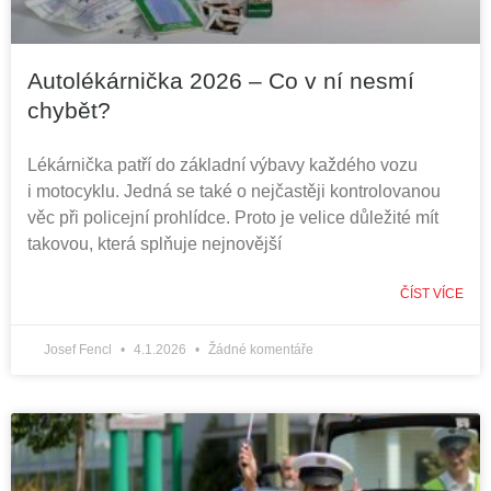
Autolékárnička 2026 – Co v ní nesmí
chybět?
Lékárnička patří do základní výbavy každého vozu
i motocyklu. Jedná se také o nejčastěji kontrolovanou
věc při policejní prohlídce. Proto je velice důležité mít
takovou, která splňuje nejnovější
ČÍST VÍCE
Josef Fencl
4.1.2026
Žádné komentáře