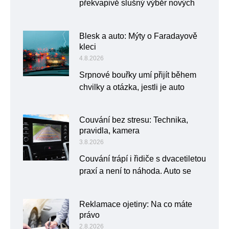
překvapivě slušný výběr nových
Blesk a auto: Mýty o Faradayově
kleci
4.8.2026
Srpnové bouřky umí přijít během
chvilky a otázka, jestli je auto
Couvání bez stresu: Technika,
pravidla, kamera
3.8.2026
Couvání trápí i řidiče s dvacetiletou
praxí a není to náhoda. Auto se
Reklamace ojetiny: Na co máte
právo
2.8.2026