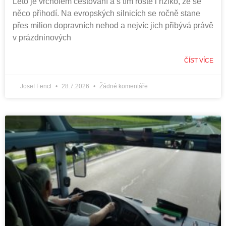
Léto je vrcholem cestování a s tím roste i riziko, že se
něco přihodí. Na evropských silnicích se ročně stane
přes milion dopravních nehod a nejvíc jich přibývá právě
v prázdninových
ČÍST VÍCE
Josef Fencl
28.7.2026
Žádné komentáře