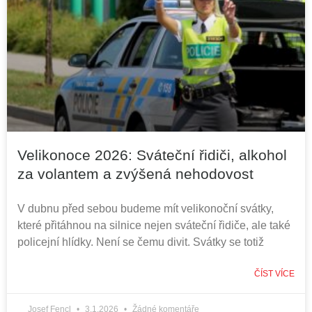
Velikonoce 2026: Sváteční řidiči, alkohol
za volantem a zvýšená nehodovost
V dubnu před sebou budeme mít velikonoční svátky,
které přitáhnou na silnice nejen sváteční řidiče, ale také
policejní hlídky. Není se čemu divit. Svátky se totiž
ČÍST VÍCE
Josef Fencl
3.1.2026
Žádné komentáře