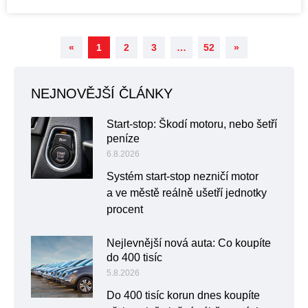
«
1
2
3
…
52
»
NEJNOVĚJŠÍ ČLÁNKY
Start-stop: Škodí motoru, nebo šetří
peníze
6.8.2026
Systém start-stop nezničí motor
a ve městě reálně ušetří jednotky
procent
Nejlevnější nová auta: Co koupíte
do 400 tisíc
5.8.2026
Do 400 tisíc korun dnes koupíte