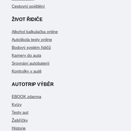
Cestovní pojištění
ŽIVOT ŘIDIČE
Alkohol kalkulačka online
Autoškola testy online
Bodový systém řidičů
Kamery do auta
Srovnání autobaterií
Kontrolky v autě
AUTOTRIP VÝBĚR
EBOOK zdarma
Kvízy
Testy aut
Žebříčky
Historie