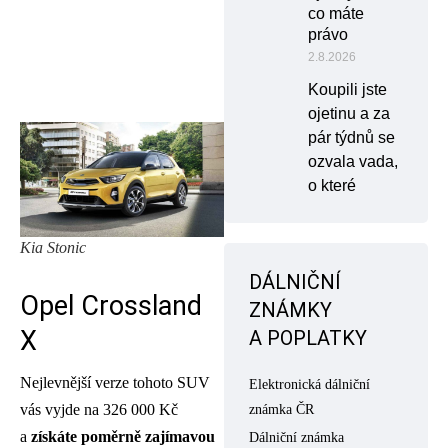
co máte
právo
2.8.2026
Koupili jste
ojetinu a za
pár týdnů se
ozvala vada,
o které
Kia Stonic
DÁLNIČNÍ
Opel Crossland
ZNÁMKY
X
A POPLATKY
Nejlevnější verze tohoto SUV
Elektronická dálniční
vás vyjde na 326 000 Kč
známka ČR
a
získáte poměrně zajímavou
Dálniční známka