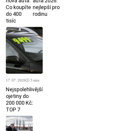
nová auta:
auta 2026:
Co koupíte
nejlepší pro
do 400
rodinu
tisíc
17. 07. 2026
🕓 5 min
Nejspolehlivější
ojetiny do
200 000 Kč:
TOP 7