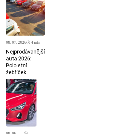
08. 07. 2026
🕓 4 min
Nejprodávanější
auta 2026:
Pololetní
žebříček
08. 06.
🕓