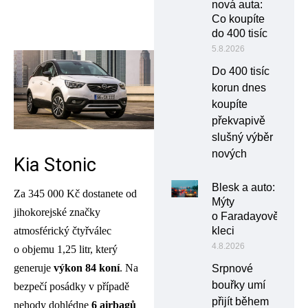
nová auta:
Co koupíte
do 400 tisíc
5.8.2026
Do 400 tisíc
korun dnes
koupíte
překvapivě
slušný výběr
nových
Kia Stonic
Blesk a auto:
Za 345 000 Kč dostanete od
Mýty
jihokorejské značky
o Faradayově
atmosférický čtyřválec
kleci
4.8.2026
o objemu 1,25 litr, který
generuje
výkon 84 koní
. Na
Srpnové
bouřky umí
bezpečí posádky v případě
přijít během
nehody dohlédne
6 airbagů