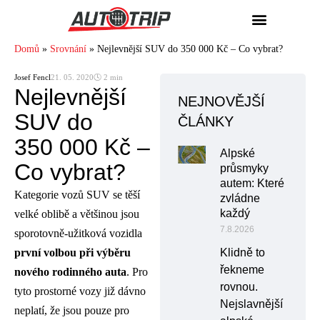
Domů
»
Srovnání
»
Nejlevnější SUV do 350 000 Kč – Co vybrat?
Josef Fencl
21. 05. 2020
🕓 2 min
Nejlevnější
NEJNOVĚJŠÍ
SUV do
ČLÁNKY
350 000 Kč –
Alpské
Co vybrat?
průsmyky
autem: Které
Kategorie vozů SUV se těší
zvládne
každý
velké oblibě a většinou jsou
7.8.2026
sporotovně-užitková vozidla
první volbou při výběru
Klidně to
řekneme
nového rodinného auta
. Pro
rovnou.
tyto prostorné vozy již dávno
Nejslavnější
neplatí, že jsou pouze pro