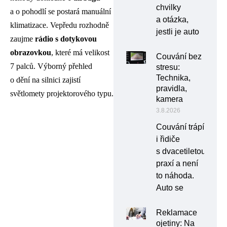
chvilky
a o pohodlí se postará manuální
a otázka,
klimatizace. Vepředu rozhodně
jestli je auto
zaujme
rádio s dotykovou
obrazovkou
, které má velikost
Couvání bez
7 palců. Výborný přehled
stresu:
Technika,
o dění na silnici zajistí
pravidla,
světlomety projektorového typu.
kamera
3.8.2026
Couvání trápí
i řidiče
s dvacetiletou
praxí a není
to náhoda.
Auto se
Reklamace
ojetiny: Na