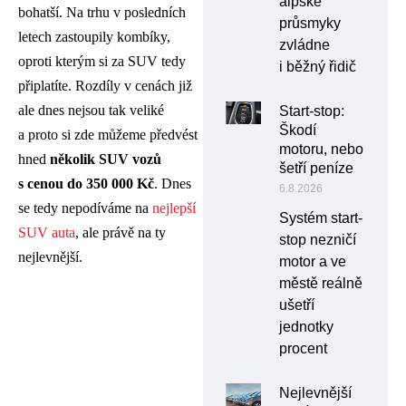
alpské
bohatší. Na trhu v posledních
průsmyky
letech zastoupily kombíky,
zvládne
oproti kterým si za SUV tedy
i běžný řidič
připlatíte. Rozdíly v cenách již
ale dnes nejsou tak veliké
Start-stop:
Škodí
a proto si zde můžeme předvést
motoru, nebo
hned
několik SUV vozů
šetří peníze
s cenou do 350 000 Kč
. Dnes
6.8.2026
se tedy nepodíváme na
nejlepší
Systém start-
SUV auta
, ale právě na ty
stop nezničí
nejlevnější.
motor a ve
městě reálně
ušetří
jednotky
procent
Nejlevnější