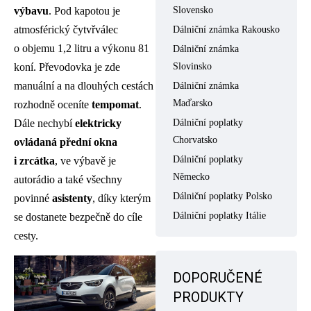
Slovensko
výbavu
. Pod kapotou je
atmosférický čytvřválec
Dálniční známka Rakousko
o objemu 1,2 litru a výkonu 81
Dálniční známka
Slovinsko
koní. Převodovka je zde
manuální a na dlouhých cestách
Dálniční známka
Maďarsko
rozhodně oceníte
tempomat
.
Dálniční poplatky
Dále nechybí
elektricky
Chorvatsko
ovládaná přední okna
Dálniční poplatky
i zrcátka
, ve výbavě je
Německo
autorádio a také všechny
Dálniční poplatky Polsko
povinné
asistenty
, díky kterým
Dálniční poplatky Itálie
se dostanete bezpečně do cíle
cesty.
DOPORUČENÉ
PRODUKTY