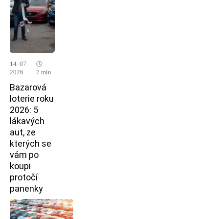
14. 07.
🕓
2026
7 min
Bazarová
loterie roku
2026: 5
lákavých
aut, ze
kterých se
vám po
koupi
protočí
panenky