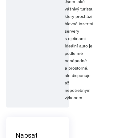
Jsem také
vášnivý turista,
který prochází
hlavně inzertní
servery
s ojetinami.
Ideální auto je
podle mě
nenápadné
a prostorné,
ale disponuje
až
nepotřebným
výkonem.
Napsat