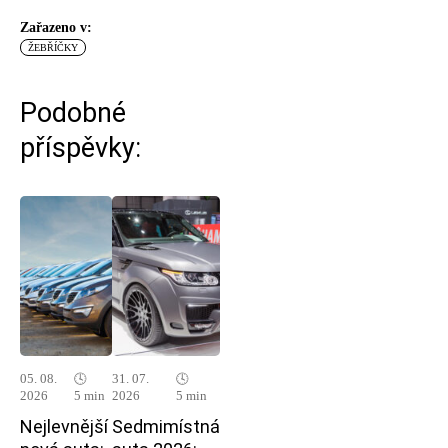
Zařazeno v:
ŽEBŘÍČKY
Podobné
příspěvky:
05. 08.
🕓
31. 07.
🕓
2026
5 min
2026
5 min
Nejlevnější
Sedmimístná