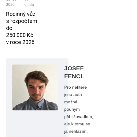
2026
6 min
Rodinný vůz
s rozpočtem
do
250 000 Kč
v roce 2026
JOSEF
FENCL
Pro některé
jsou auta
možná
pouhým
přibližovadlem,
ale k tomu se
já nehlásím.