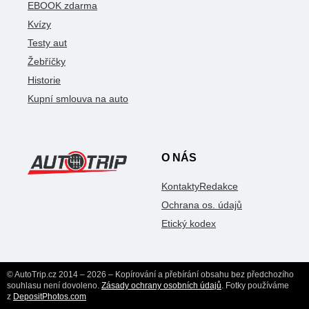
EBOOK zdarma
Kvízy
Testy aut
Žebříčky
Historie
Kupní smlouva na auto
O NÁS
Kontakty
Redakce
Ochrana os. údajů
Etický kodex
© AutoTrip.cz 2014 – 2026 – Kopírování a přebírání obsahu bez předchozího
souhlasu není dovoleno.
Zásady ochrany osobních údajů
. Fotky používáme
z
DepositPhotos.com