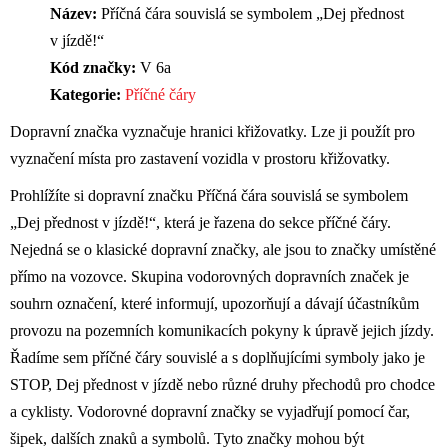
Název:
Příčná čára souvislá se symbolem „Dej přednost
v jízdě!“
Kód značky:
V 6a
Kategorie:
Příčné čáry
Dopravní značka vyznačuje hranici křižovatky. Lze ji použít pro
vyznačení místa pro zastavení vozidla v prostoru křižovatky.
Prohlížíte si dopravní značku Příčná čára souvislá se symbolem
„Dej přednost v jízdě!“, která je řazena do sekce příčné čáry.
Nejedná se o klasické dopravní značky, ale jsou to značky umístěné
přímo na vozovce. Skupina vodorovných dopravních značek je
souhrn označení, které informují, upozorňují a dávají účastníkům
provozu na pozemních komunikacích pokyny k úpravě jejich jízdy.
Řadíme sem příčné čáry souvislé a s doplňujícími symboly jako je
STOP, Dej přednost v jízdě nebo různé druhy přechodů pro chodce
a cyklisty. Vodorovné dopravní značky se vyjadřují pomocí čar,
šipek, dalších znaků a symbolů. Tyto značky mohou být