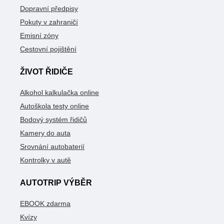
Dopravní předpisy
Pokuty v zahraničí
Emisní zóny
Cestovní pojištění
ŽIVOT ŘIDIČE
Alkohol kalkulačka online
Autoškola testy online
Bodový systém řidičů
Kamery do auta
Srovnání autobaterií
Kontrolky v autě
AUTOTRIP VÝBĚR
EBOOK zdarma
Kvízy