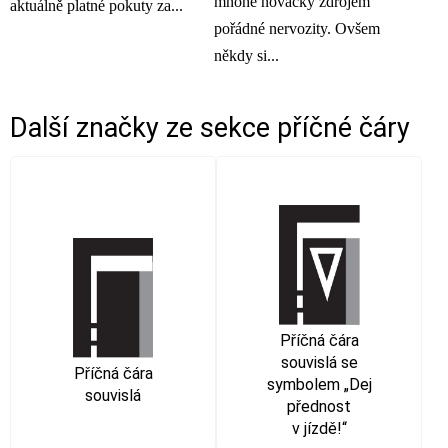
mnohé nováčky zdrojem
aktuálně platné pokuty za...
pořádné nervozity. Ovšem
někdy si...
Další značky ze sekce
příčné čáry
Příčná čára
souvislá se
Příčná čára
symbolem „Dej
souvislá
přednost
v jízdě!“