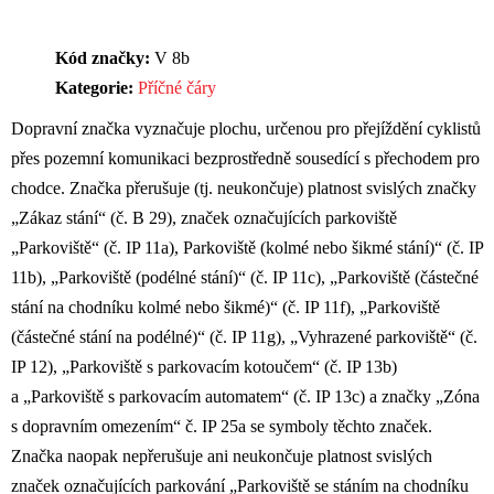
Kód značky:
V 8b
Kategorie:
Příčné čáry
Dopravní značka vyznačuje plochu, určenou pro přejíždění cyklistů
přes pozemní komunikaci bezprostředně sousedící s přechodem pro
chodce. Značka přerušuje (tj. neukončuje) platnost svislých značky
„Zákaz stání“ (č. B 29), značek označujících parkoviště
„Parkoviště“ (č. IP 11a), Parkoviště (kolmé nebo šikmé stání)“ (č. IP
11b), „Parkoviště (podélné stání)“ (č. IP 11c), „Parkoviště (částečné
stání na chodníku kolmé nebo šikmé)“ (č. IP 11f), „Parkoviště
(částečné stání na podélné)“ (č. IP 11g), „Vyhrazené parkoviště“ (č.
IP 12), „Parkoviště s parkovacím kotoučem“ (č. IP 13b)
a „Parkoviště s parkovacím automatem“ (č. IP 13c) a značky „Zóna
s dopravním omezením“ č. IP 25a se symboly těchto značek.
Značka naopak nepřerušuje ani neukončuje platnost svislých
značek označujících parkování „Parkoviště se stáním na chodníku