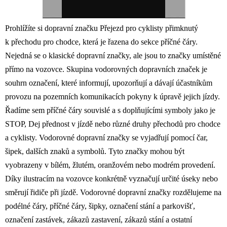
Prohlížíte si dopravní značku Přejezd pro cyklisty přimknutý
k přechodu pro chodce, která je řazena do sekce příčné čáry.
Nejedná se o klasické dopravní značky, ale jsou to značky umístěné
přímo na vozovce. Skupina vodorovných dopravních značek je
souhrn označení, které informují, upozorňují a dávají účastníkům
provozu na pozemních komunikacích pokyny k úpravě jejich jízdy.
Řadíme sem příčné čáry souvislé a s doplňujícími symboly jako je
STOP, Dej přednost v jízdě nebo různé druhy přechodů pro chodce
a cyklisty. Vodorovné dopravní značky se vyjadřují pomocí čar,
šipek, dalších znaků a symbolů. Tyto značky mohou být
vyobrazeny v bílém, žlutém, oranžovém nebo modrém provedení.
Díky ilustracím na vozovce konkrétně vyznačují určité úseky nebo
směrují řidiče při jízdě. Vodorovné dopravní značky rozdělujeme na
podélné čáry, příčné čáry, šipky, označení stání a parkovišť,
označení zastávek, zákazů zastavení, zákazů stání a ostatní