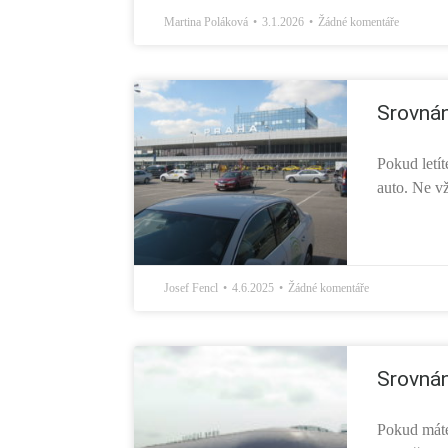
Martina Poláková
3.1.2026
Žádné komentáře
Srovnán
Pokud letít
auto. Ne vž
Josef Fencl
4.6.2025
Žádné komentáře
Srovnán
Pokud máte