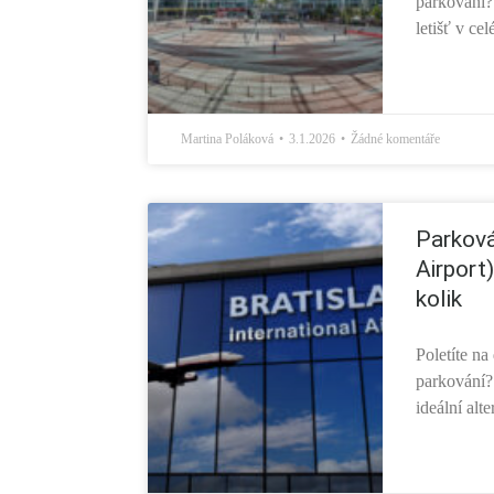
parkování? 
letišť v celé
Martina Poláková
3.1.2026
Žádné komentáře
Parková
Airport
kolik
Poletíte na
parkování? 
ideální alte