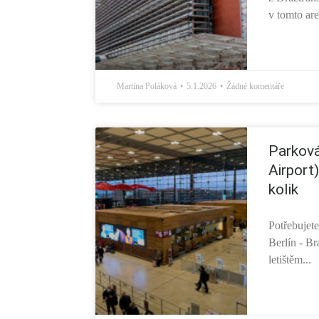
v tomto are
Martina Poláková
5.1.2026
Žádné komentáře
Parková
Airport
kolik
Potřebujete
Berlín - B
letištěm...