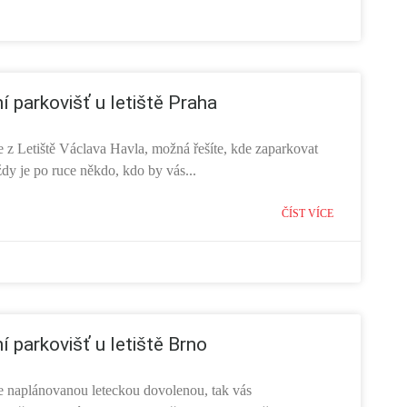
í parkovišť u letiště Praha
e z Letiště Václava Havla, možná řešíte, kde zaparkovat
dy je po ruce někdo, kdo by vás...
ČÍST VÍCE
í parkovišť u letiště Brno
 naplánovanou leteckou dovolenou, tak vás