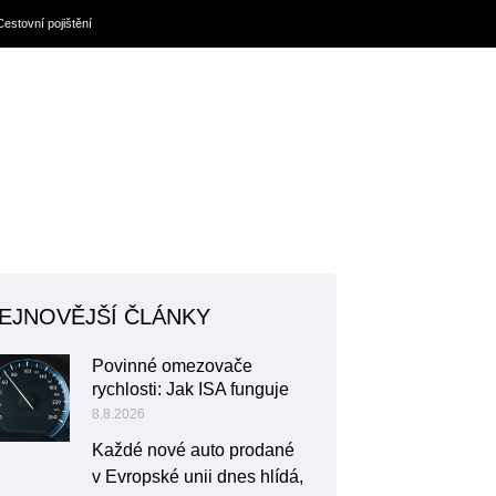
Cestovní pojištění
EJNOVĚJŠÍ ČLÁNKY
Povinné omezovače
rychlosti: Jak ISA funguje
8.8.2026
Každé nové auto prodané
v Evropské unii dnes hlídá,