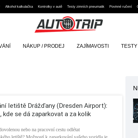
y
Alkohol kalkulačka
Kontrolky v autě
Testy zimních pneumatik
Povinné ručení
VÁNÍ
NÁKUP / PRODEJ
ZAJÍMAVOSTI
TESTY
N
ní letiště Drážďany (Dresden Airport):
, kde se dá zaparkovat a za kolik
dovolenou nebo na pracovní cestu odlétat
kého letiště? Možností k zaparkování vašeho vozidla je