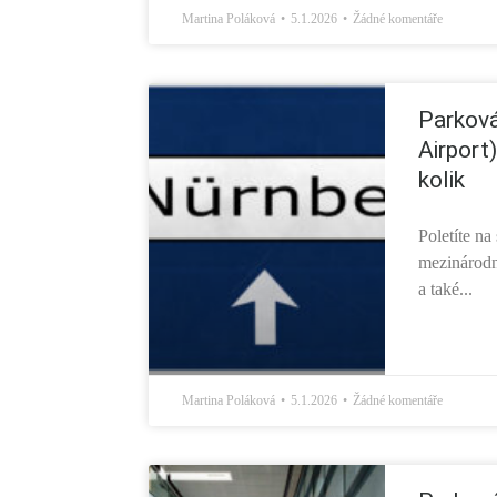
Martina Poláková
5.1.2026
Žádné komentáře
Parková
Airport
kolik
Poletíte n
mezinárodní
a také...
Martina Poláková
5.1.2026
Žádné komentáře