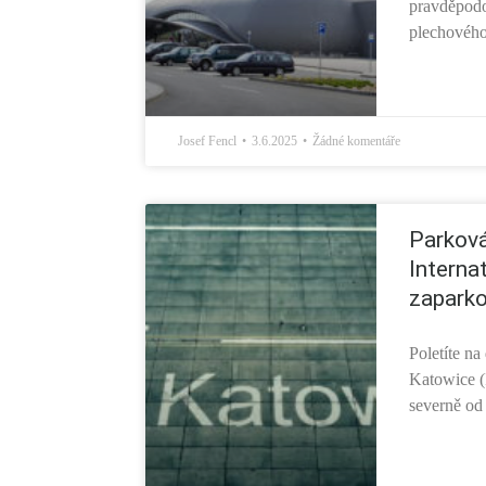
pravděpodo
plechového 
Josef Fencl
3.6.2025
Žádné komentáře
Parková
Internat
zaparko
Poletíte na
Katowice (
severně od 