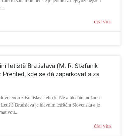
Toto mezinárodní letiště je jedním z nejvytíženějších
...
ČÍST VÍCE
ní letiště Bratislava (M. R. Stefanik
): Přehled, kde se dá zaparkovat a za
 dovolenou z Bratislavského letiště a hledáte možnosti
Letiště Bratislava je hlavním letištěm Slovenska a je
rnativou...
ČÍST VÍCE