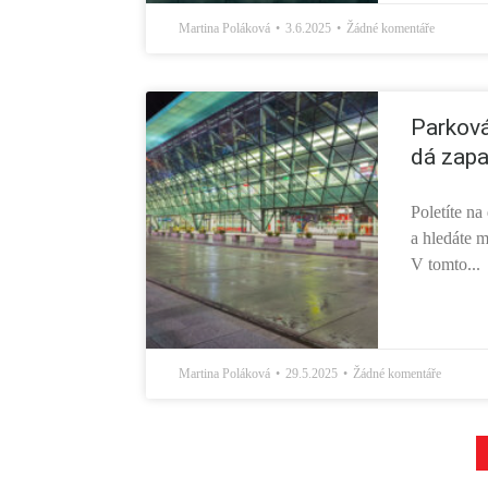
Martina Poláková
3.6.2025
Žádné komentáře
Parková
dá zapa
Poletíte n
a hledáte m
V tomto...
Martina Poláková
29.5.2025
Žádné komentáře