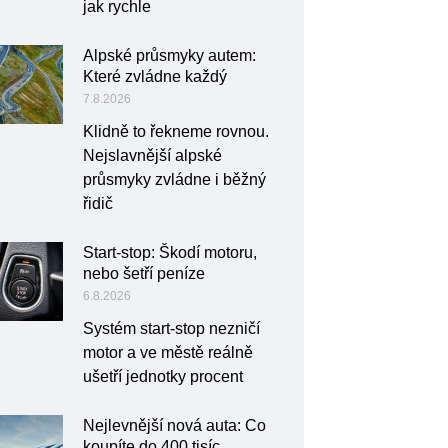
jak rychle
Alpské průsmyky autem:
Které zvládne každý
7.8.2026
Klidně to řekneme rovnou.
Nejslavnější alpské
průsmyky zvládne i běžný
řidič
Start-stop: Škodí motoru,
nebo šetří peníze
6.8.2026
Systém start-stop nezničí
motor a ve městě reálně
ušetří jednotky procent
Nejlevnější nová auta: Co
koupíte do 400 tisíc