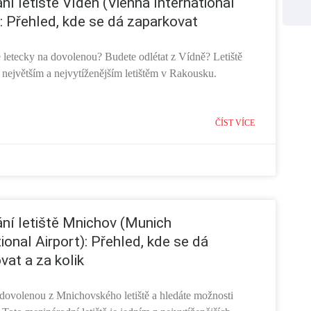
ní letiště Vídeň (Vienna International
): Přehled, kde se dá zaparkovat
e letecky na dovolenou? Budete odlétat z Vídně? Letiště
 největším a nejvytíženějším letištěm v Rakousku.
ČÍST VÍCE
ní letiště Mnichov (Munich
ional Airport): Přehled, kde se dá
vat a za kolik
a dovolenou z Mnichovského letiště a hledáte možnosti