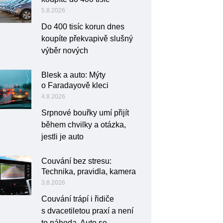
5.8.2026
Do 400 tisíc korun dnes
koupíte překvapivě slušný
výběr nových
Blesk a auto: Mýty
o Faradayově kleci
4.8.2026
Srpnové bouřky umí přijít
během chvilky a otázka,
jestli je auto
Couvání bez stresu:
Technika, pravidla, kamera
3.8.2026
Couvání trápí i řidiče
s dvacetiletou praxí a není
to náhoda. Auto se