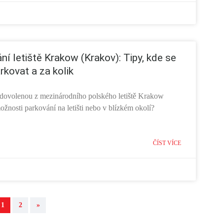
ní letiště Krakow (Krakov): Tipy, kde se
rkovat a za kolik
a dovolenou z mezinárodního polského letiště Krakow
ožnosti parkování na letišti nebo v blízkém okolí?
ČÍST VÍCE
1
2
»