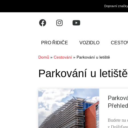
Dopravní značk
PRO ŘIDIČE
VOZIDLO
CESTO
Domů
»
Cestování
»
Parkování u letiště
Parkování u letiště
Parková
Přehled
Budete na 
z Drážďans