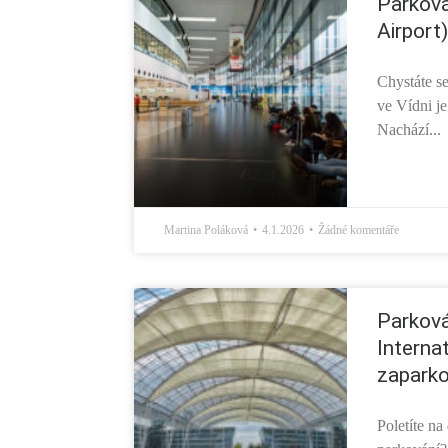
Parková
Airport
Chystáte s
ve Vídni je
Nachází...
Martina Poláková
4.1.2026
Žádné komentáře
Parková
Internat
zaparko
Poletíte n