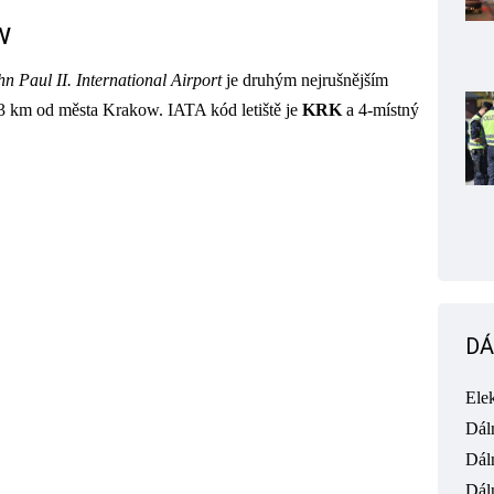
w
 Paul II. International Airport
je druhým nejrušnějším
13 km od města Krakow. IATA kód letiště je
KRK
a 4-místný
DÁ
Ele
Dál
Dál
Dál