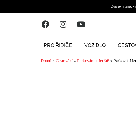
Dopravní značk
PRO ŘIDIČE
VOZIDLO
CESTO
Domů
»
Cestování
»
Parkování u letiště
»
Parkování le