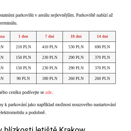
statními parkovišti v areálu nejlevnějším. Parkoviště nabízí až
terminálu.
ina
1 den
7 dní
10 dní
14
dní
LN
210 PLN
410 PLN
530 PLN
690 PLN
LN
150 PLN
230 PLN
290 PLN
370 PLN
LN
150 PLN
230 PLN
290 PLN
370 PLN
LN
90 PLN
180 PLN
260 PLN
260 PLN
ného ceníku podívejte se
zde
.
žby k parkování jako například možnost nouzového nastartování
elektromobilu a podobně.
 blízkosti letiště Krakow