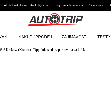
y
Alkohol kalkulačka
Kontrolky v autě
Testy zimních pneumatik
Povinné ručení
VÁNÍ
NÁKUP / PRODEJ
ZAJÍMAVOSTI
TESTY
tiště Krakow (Krakov): Tipy, kde se dá zaparkovat a za kolik