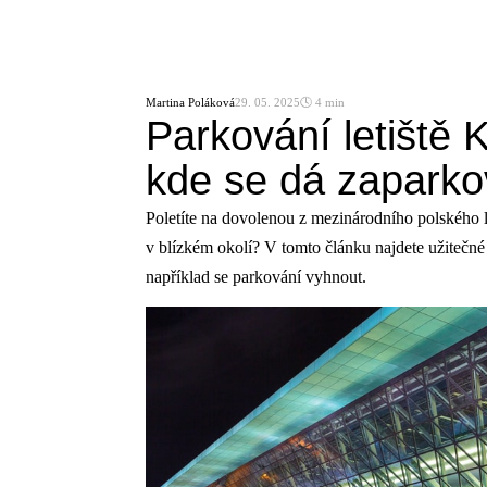
Martina Poláková
29. 05. 2025
🕓 4 min
Parkování letiště 
kde se dá zaparkov
Poletíte na dovolenou z mezinárodního polského l
v blízkém okolí? V tomto článku najdete užitečné 
například se parkování vyhnout.