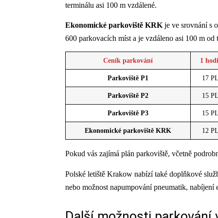
terminálu asi 100 m vzdálené.
Ekonomické parkoviště KRK
je ve srovnání s o
600 parkovacích míst a je vzdáleno asi 100 m od 
Ceník parkování
1 hod
Parkoviště P1
17 P
Parkoviště P2
15 P
Parkoviště P3
15 P
Ekonomické parkoviště KRK
12 P
Pokud vás zajímá plán parkoviště, včetně podrob
Polské letiště Krakow nabízí také doplňkové slu
nebo možnost napumpování pneumatik, nabíjení 
Další možnosti parkování v