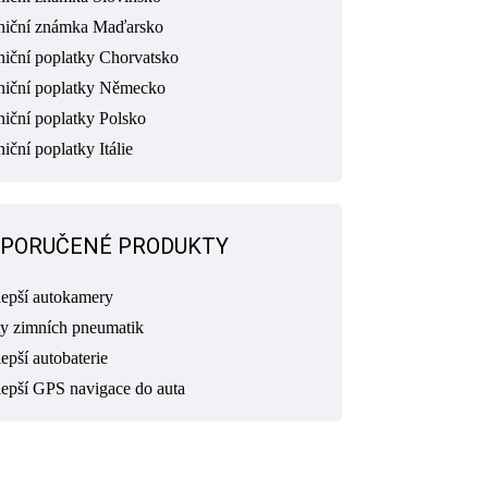
niční známka Maďarsko
niční poplatky Chorvatsko
niční poplatky Německo
niční poplatky Polsko
iční poplatky Itálie
PORUČENÉ PRODUKTY
lepší autokamery
ty zimních pneumatik
epší autobaterie
lepší GPS navigace do auta