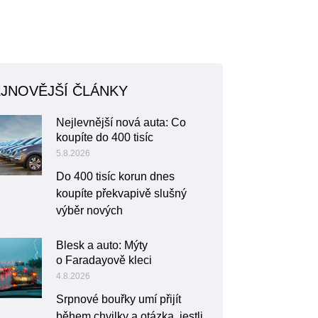
JNOVĚJŠÍ ČLÁNKY
Nejlevnější nová auta: Co
koupíte do 400 tisíc
5.8.2026
Do 400 tisíc korun dnes
koupíte překvapivě slušný
výběr nových
Blesk a auto: Mýty
o Faradayově kleci
4.8.2026
Srpnové bouřky umí přijít
během chvilky a otázka, jestli