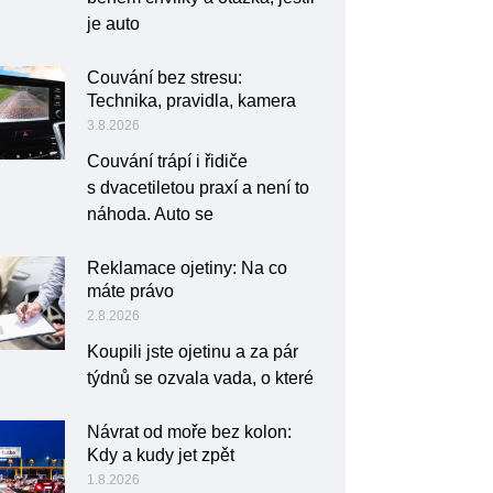
je auto
Couvání bez stresu:
Technika, pravidla, kamera
3.8.2026
Couvání trápí i řidiče
s dvacetiletou praxí a není to
náhoda. Auto se
Reklamace ojetiny: Na co
máte právo
2.8.2026
Koupili jste ojetinu a za pár
týdnů se ozvala vada, o které
Návrat od moře bez kolon:
Kdy a kudy jet zpět
1.8.2026