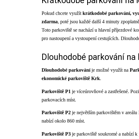
Krátkodobé parkování na l
Pokud chcete využít
krátkodobé parkování, využ
zdarma
, poté jsou každé další 4 minuty zpoplatn
Toto parkoviště se nachází u hlavní příjezdové ko
pro nastoupení a vystoupení cestujících. Dlouhodo
Dlouhodobé parkování na l
Dlouhodobé parkování
je možné využít na
Park
ekonomické parkoviště Krk
.
Parkoviště P1
je víceúrovňové a zastřešené. Pozič
parkovacích míst.
Parkoviště P2
je největším parkovištěm v areálu
nabízí okolo 860 míst.
Parkoviště P3
je parkoviště soukromé a nabízí k