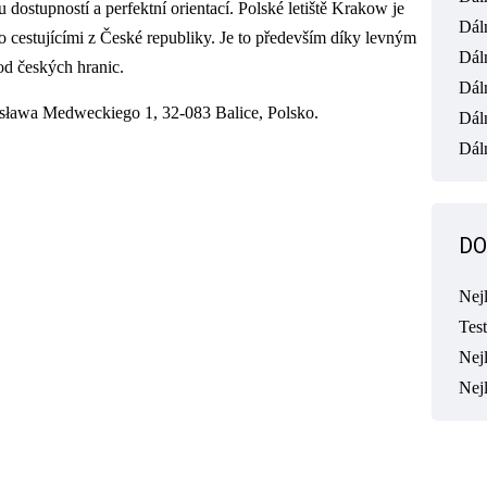
 dostupností a perfektní orientací. Polské letiště Krakow je
Dál
 cestujícími z České republiky. Je to především díky levným
Dál
 od českých hranic.
Dál
ysława Medweckiego 1, 32-083 Balice, Polsko.
Dál
Dáln
DO
Nej
Tes
Nejl
Nej