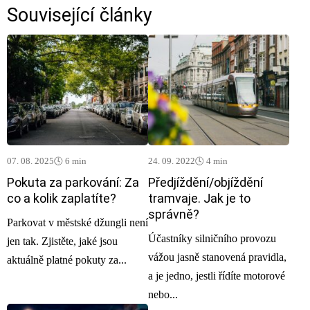
Související články
07. 08. 2025
🕓 6 min
24. 09. 2022
🕓 4 min
Pokuta za parkování: Za
Předjíždění/objíždění
co a kolik zaplatíte?
tramvaje. Jak je to
správně?
Parkovat v městské džungli není
Účastníky silničního provozu
jen tak. Zjistěte, jaké jsou
vážou jasně stanovená pravidla,
aktuálně platné pokuty za...
a je jedno, jestli řídíte motorové
nebo...