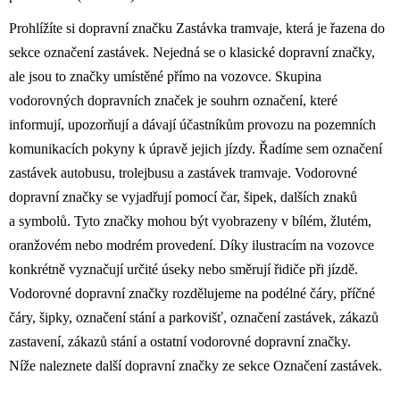
Prohlížíte si dopravní značku Zastávka tramvaje, která je řazena do
sekce označení zastávek. Nejedná se o klasické dopravní značky,
ale jsou to značky umístěné přímo na vozovce. Skupina
vodorovných dopravních značek je souhrn označení, které
informují, upozorňují a dávají účastníkům provozu na pozemních
komunikacích pokyny k úpravě jejich jízdy. Řadíme sem označení
zastávek autobusu, trolejbusu a zastávek tramvaje. Vodorovné
dopravní značky se vyjadřují pomocí čar, šipek, dalších znaků
a symbolů. Tyto značky mohou být vyobrazeny v bílém, žlutém,
oranžovém nebo modrém provedení. Díky ilustracím na vozovce
konkrétně vyznačují určité úseky nebo směrují řidiče při jízdě.
Vodorovné dopravní značky rozdělujeme na podélné čáry, příčné
čáry, šipky, označení stání a parkovišť, označení zastávek, zákazů
zastavení, zákazů stání a ostatní vodorovné dopravní značky.
Níže naleznete další dopravní značky ze sekce Označení zastávek.