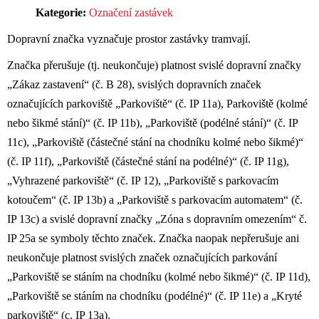
Kategorie:
Označení zastávek
Dopravní značka vyznačuje prostor zastávky tramvají.
Značka přerušuje (tj. neukončuje) platnost svislé dopravní značky
„Zákaz zastavení“ (č. B 28), svislých dopravních značek
označujících parkoviště „Parkoviště“ (č. IP 11a), Parkoviště (kolmé
nebo šikmé stání)“ (č. IP 11b), „Parkoviště (podélné stání)“ (č. IP
11c), „Parkoviště (částečné stání na chodníku kolmé nebo šikmé)“
(č. IP 11f), „Parkoviště (částečné stání na podélné)“ (č. IP 11g),
„Vyhrazené parkoviště“ (č. IP 12), „Parkoviště s parkovacím
kotoučem“ (č. IP 13b) a „Parkoviště s parkovacím automatem“ (č.
IP 13c) a svislé dopravní značky „Zóna s dopravním omezením“ č.
IP 25a se symboly těchto značek. Značka naopak nepřerušuje ani
neukončuje platnost svislých značek označujících parkování
„Parkoviště se stáním na chodníku (kolmé nebo šikmé)“ (č. IP 11d),
„Parkoviště se stáním na chodníku (podélné)“ (č. IP 11e) a „Kryté
parkoviště“ (c. IP 13a).