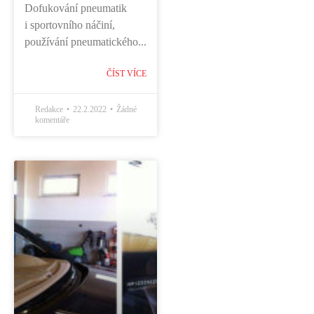
Dofukování pneumatik
i sportovního náčiní,
používání pneumatického...
ČÍST VÍCE
Redakce
22.2.2022
Žádné
komentáře