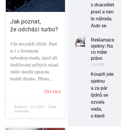
s dvacetiletou
praxí a není
to náhoda.
Jak poznat,
Auto se
že odchází turbo?
Reklamace
Vše nevydrží věčně. Platí
ojetiny: Na
to i o životnosti
co máte
turbodmychadla, které při
právo
dodržování určitých zásad,
2.8.2026
může sloužit opravdu
Koupili jste
hodně dlouho. Přesto...
ojetinu
a za pár
ČÍST VÍCE
týdnů se
ozvala
Redakce
23.2.2022
Žádné
vada,
komentáře
o které