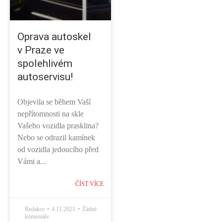
Oprava autoskel
v Praze ve
spolehlivém
autoservisu!
Objevila se během Vaší
nepřítomnosti na skle
Vašeho vozidla prasklina?
Nebo se odrazil kamínek
od vozidla jedoucího před
Vámi a...
ČÍST VÍCE
Redakce
4.11.2021
Žádné
komentáře