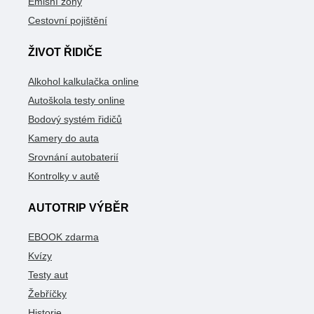
Emisní zóny
Cestovní pojištění
ŽIVOT ŘIDIČE
Alkohol kalkulačka online
Autoškola testy online
Bodový systém řidičů
Kamery do auta
Srovnání autobaterií
Kontrolky v autě
AUTOTRIP VÝBĚR
EBOOK zdarma
Kvízy
Testy aut
Žebříčky
Historie