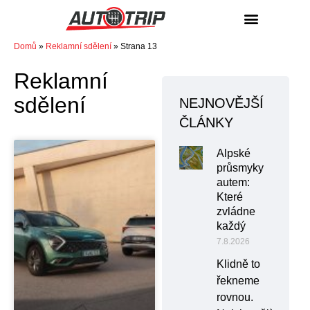
NÁKUP / PRODEJ
Domů
»
Reklamní sdělení
»
Strana 13
Reklamní
sdělení
NEJNOVĚJŠÍ
ČLÁNKY
Alpské
průsmyky
autem:
Které
zvládne
každý
7.8.2026
Klidně to
řekneme
rovnou.