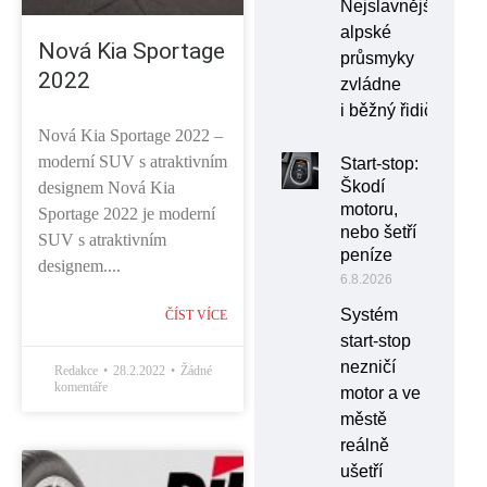
Nejslavnější
alpské
Nová Kia Sportage
průsmyky
2022
zvládne
i běžný řidič
Nová Kia Sportage 2022 –
moderní SUV s atraktivním
Start-stop:
Škodí
designem Nová Kia
motoru,
Sportage 2022 je moderní
nebo šetří
SUV s atraktivním
peníze
designem....
6.8.2026
Systém
ČÍST VÍCE
start-stop
nezničí
Redakce
28.2.2022
Žádné
komentáře
motor a ve
městě
reálně
ušetří