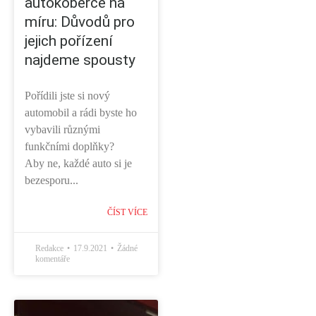
autokoberce na
míru: Důvodů pro
jejich pořízení
najdeme spousty
Pořídili jste si nový
automobil a rádi byste ho
vybavili různými
funkčními doplňky?
Aby ne, každé auto si je
bezesporu...
ČÍST VÍCE
Redakce
17.9.2021
Žádné
komentáře