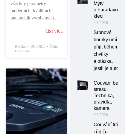
všechny parametry
Mýty
o Faradayově
moderních, kvalitních
kleci
pneumatik vyrobených...
4.8.2026
ČÍST VÍCE
Srpnové
bouřky umí
přijít během
Redakce
28.2.2022
Žádné
komentáře
chvilky
a otázka,
jestli je auto
Couvání bez
stresu:
Technika,
pravidla,
kamera
3.8.2026
Couvání trápí
i řidiče