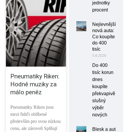
jednotky
procent
Nejlevnější
nová auta:
Co koupíte
do 400
tisíc
5.8.2026
Do 400
tisíc korun
Pneumatiky Riken:
dnes
Hodně muziky za
koupíte
málo peněz
překvapivě
slušný
Pneumatiky Riken jsou
výběr
mezi řidiči oblíbené
nových
především pro svou nízkou
cenu, ale zároveň Splňují
Blesk a auto: