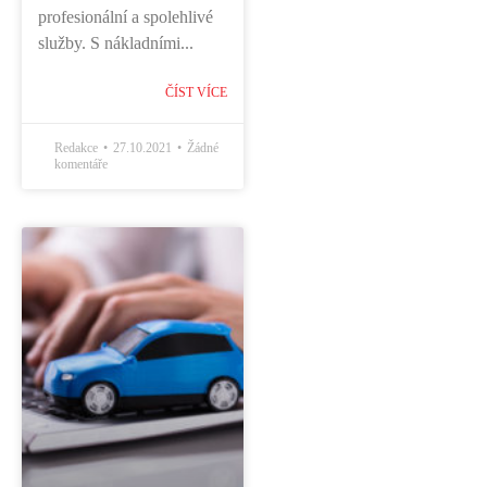
profesionální a spolehlivé
služby. S nákladními...
ČÍST VÍCE
Redakce
27.10.2021
Žádné
komentáře