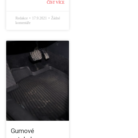
ČÍST VÍCE
Redakce
17.9.2021
Žádné
komentáře
Gumové