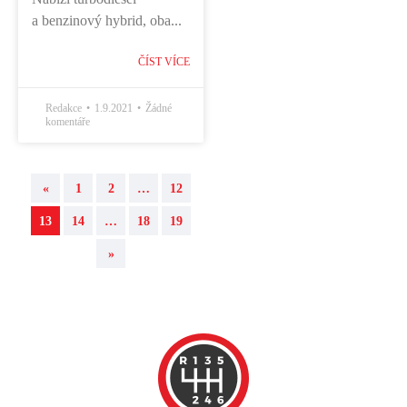
a benzinový hybrid, oba...
ČÍST VÍCE
Redakce
1.9.2021
Žádné
komentáře
«
1
2
…
12
13
14
…
18
19
»