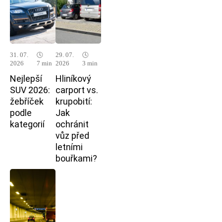
31. 07.
🕓
29. 07.
🕓
2026
7 min
2026
3 min
Nejlepší
Hliníkový
SUV 2026:
carport vs.
žebříček
krupobití:
podle
Jak
kategorií
ochránit
vůz před
letními
bouřkami?