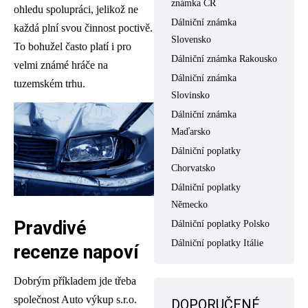
známka ČR
ohledu spolupráci, jelikož ne
Dálniční známka
každá plní svou činnost poctivě.
Slovensko
To bohužel často platí i pro
Dálniční známka Rakousko
velmi známé hráče na
Dálniční známka
tuzemském trhu.
Slovinsko
Dálniční známka
Maďarsko
Dálniční poplatky
Chorvatsko
Dálniční poplatky
Německo
Pravdivé
Dálniční poplatky Polsko
Dálniční poplatky Itálie
recenze napoví
Dobrým příkladem jde třeba
společnost Auto výkup s.r.o.
DOPORUČENÉ