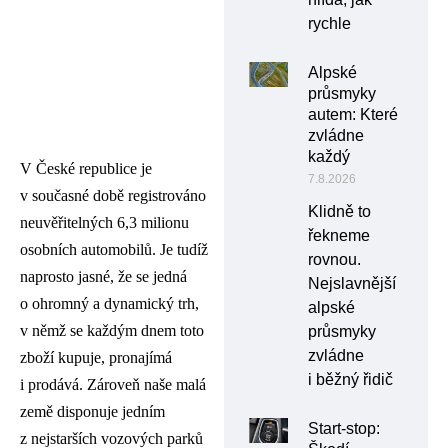
rychle
Alpské
průsmyky
autem: Které
zvládne
každý
V České republice je
7.8.2026
v současné době registrováno
Klidně to
neuvěřitelných 6,3 milionu
řekneme
osobních automobilů. Je tudíž
rovnou.
naprosto jasné, že se jedná
Nejslavnější
o ohromný a dynamický trh,
alpské
v němž se každým dnem toto
průsmyky
zvládne
zboží kupuje, pronajímá
i běžný řidič
i prodává. Zároveň naše malá
země disponuje jedním
Start-stop:
z nejstarších vozových parků