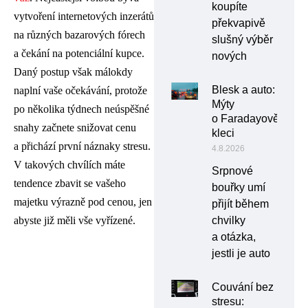
koupíte
vytvoření internetových inzerátů
překvapivě
na různých bazarových fórech
slušný výběr
a čekání na potenciální kupce.
nových
Daný postup však málokdy
Blesk a auto:
naplní vaše očekávání, protože
Mýty
po několika týdnech neúspěšné
o Faradayově
snahy začnete snižovat cenu
kleci
a přichází první náznaky stresu.
4.8.2026
V takových chvílích máte
Srpnové
tendence zbavit se vašeho
bouřky umí
majetku výrazně pod cenou, jen
přijít během
chvilky
abyste již měli vše vyřízené.
a otázka,
jestli je auto
Couvání bez
stresu: