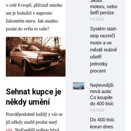
Škodí
v celé Evropě, přičemž mnoho
motoru, nebo
šetří peníze
aut je bohužel v naprosto
6.8.2026
žalostném stavu. Jak snadno
poslat do světa to vaše?
Systém start-
stop nezničí
motor a ve
městě reálně
ušetří
jednotky
procent
Nejlevnější
Sehnat kupce je
nová auta:
Co koupíte
někdy umění
do 400 tisíc
5.8.2026
Pravděpodobně každý z vás se
Do 400 tisíc
již někdy snažil prodat starý
korun dnes
vůz
. Nejčastější volbou bývá