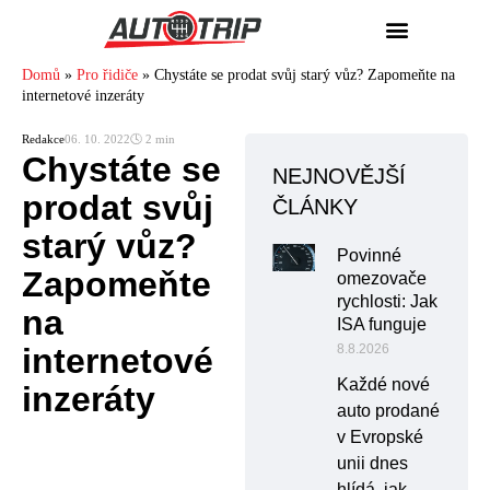
Domů
»
Pro řidiče
»
Chystáte se prodat svůj starý vůz? Zapomeňte na
internetové inzeráty
Redakce
06. 10. 2022
🕓 2 min
Chystáte se
NEJNOVĚJŠÍ
prodat svůj
ČLÁNKY
starý vůz?
Povinné
Zapomeňte
omezovače
rychlosti: Jak
na
ISA funguje
internetové
8.8.2026
Každé nové
inzeráty
auto prodané
v Evropské
unii dnes
hlídá, jak