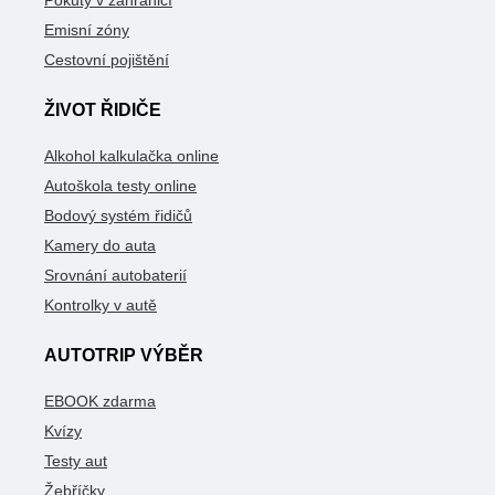
Emisní zóny
Cestovní pojištění
ŽIVOT ŘIDIČE
Alkohol kalkulačka online
Autoškola testy online
Bodový systém řidičů
Kamery do auta
Srovnání autobaterií
Kontrolky v autě
AUTOTRIP VÝBĚR
EBOOK zdarma
Kvízy
Testy aut
Žebříčky