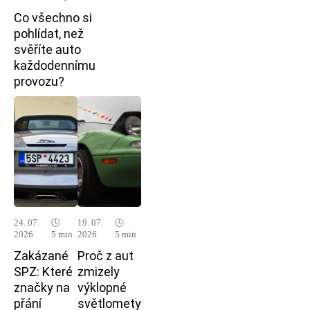
Co všechno si
pohlídat, než
svěříte auto
každodennímu
provozu?
24. 07.
🕓
19. 07.
🕓
2026
5 min
2026
5 min
Zakázané
Proč z aut
SPZ: Které
zmizely
značky na
výklopné
přání
světlomety