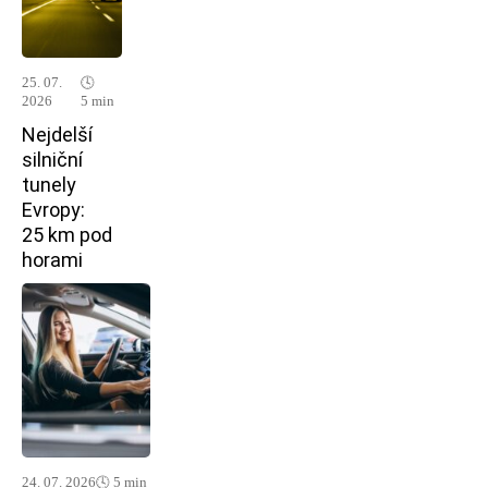
25. 07.
🕓
2026
5 min
Nejdelší
silniční
tunely
Evropy:
25 km pod
horami
24. 07. 2026
🕓 5 min