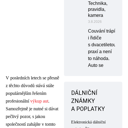
Technika,
pravidla,
kamera
3.8.2026
Couvání trápí
i řidiče
s dvacetiletou
praxí a není
to náhoda.
Auto se
V posledních letech se přesně
z těchto důvodů stává stále
DÁLNIČNÍ
populárnějším řešením
ZNÁMKY
profesionální
výkup aut
.
A POPLATKY
Samozřejmě je nutné si dávat
pečlivý pozor, s jakou
Elektronická dálniční
společností zahájíte v tomto