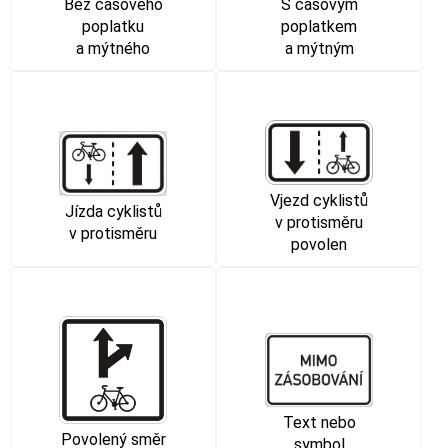
Bez časového
S časovým
poplatku
poplatkem
a mýtného
a mýtným
Vjezd cyklistů
Jízda cyklistů
v protisměru
v protisměru
povolen
Text nebo
Povolený směr
symbol