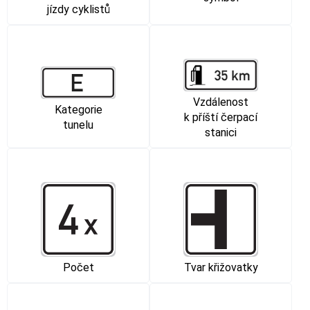
jízdy cyklistů
Vzdálenost
Kategorie
k příští čerpací
tunelu
stanici
Počet
Tvar křižovatky