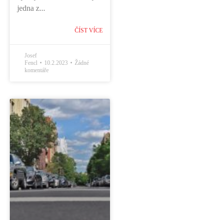
jedna z...
ČÍST VÍCE
Josef
Fencl
10.2.2023
Žádné
komentáře