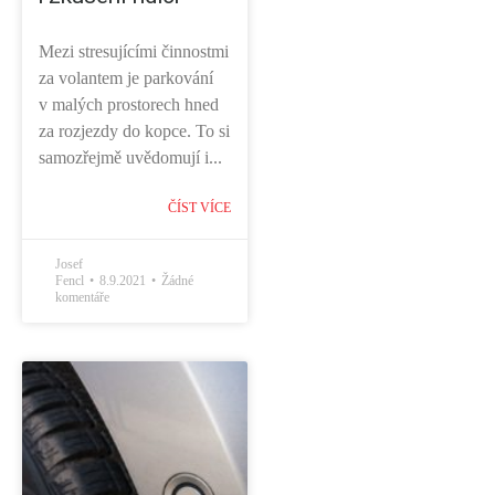
Mezi stresujícími činnostmi
za volantem je parkování
v malých prostorech hned
za rozjezdy do kopce. To si
samozřejmě uvědomují i...
ČÍST VÍCE
Josef
Fencl
8.9.2021
Žádné
komentáře