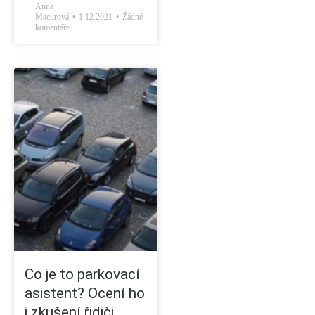
Anna
Macurová
1.12.2021
Žádné
komentáře
Co je to parkovací
asistent? Ocení ho
i zkušení řidiči