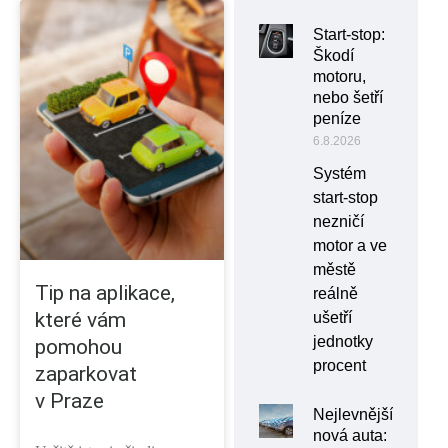
Start-stop:
Škodí
motoru,
nebo šetří
peníze
6.8.2026
Systém
start-stop
nezničí
motor a ve
městě
Tip na aplikace,
reálně
které vám
ušetří
jednotky
pomohou
procent
zaparkovat
v Praze
Nejlevnější
nová auta: