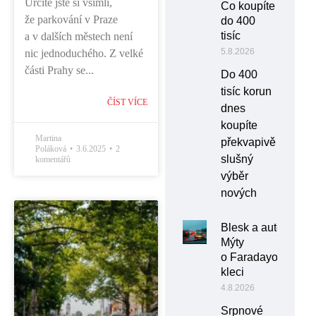
Určitě jste si všimli,
Co koupíte
že parkování v Praze
do 400
tisíc
a v dalších městech není
5.8.2026
nic jednoduchého. Z velké
části Prahy se...
Do 400
tisíc korun
ČÍST VÍCE
dnes
koupíte
Martina
překvapivě
Poláková
3.6.2025
2
slušný
komentářů
výběr
nových
Blesk a auto:
Mýty
o Faradayově
kleci
4.8.2026
Srpnové