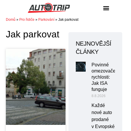
NÁKUP / PRODEJ
Domů
»
Pro řidiče
»
Parkování
»
Jak parkovat
Jak parkovat
NEJNOVĚJŠÍ
ČLÁNKY
Povinné
omezovače
rychlosti:
Jak ISA
funguje
8.8.2026
Každé
nové auto
prodané
v Evropské