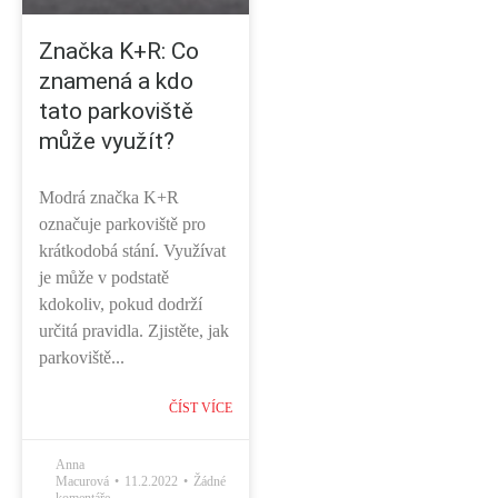
Značka K+R: Co
znamená a kdo
tato parkoviště
může využít?
Modrá značka K+R
označuje parkoviště pro
krátkodobá stání. Využívat
je může v podstatě
kdokoliv, pokud dodrží
určitá pravidla. Zjistěte, jak
parkoviště...
ČÍST VÍCE
Anna
Macurová
11.2.2022
Žádné