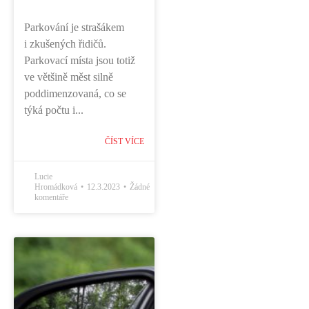
Parkování je strašákem
i zkušených řidičů.
Parkovací místa jsou totiž
ve většině měst silně
poddimenzovaná, co se
týká počtu i...
ČÍST VÍCE
Lucie
Hromádková
12.3.2023
Žádné
komentáře