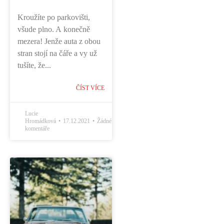
Kroužíte po parkovišti,
všude plno. A konečně
mezera! Jenže auta z obou
stran stojí na čáře a vy už
tušíte, že...
ČÍST VÍCE
Lucie
Hromádková
17.12.2021
Žádné
komentáře