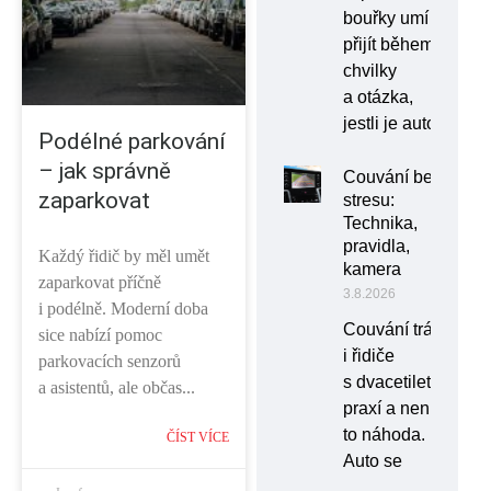
bouřky umí
přijít během
chvilky
a otázka,
jestli je auto
Podélné parkování
– jak správně
Couvání bez
zaparkovat
stresu:
Technika,
pravidla,
Každý řidič by měl umět
kamera
zaparkovat příčně
3.8.2026
i podélně. Moderní doba
Couvání trápí
sice nabízí pomoc
i řidiče
parkovacích senzorů
s dvacetiletou
a asistentů, ale občas...
praxí a není
to náhoda.
ČÍST VÍCE
Auto se