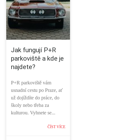
Jak fungují P+R
parkoviště a kde je
najdete?
P+R parkoviště vám
usnadní cestu po Praze, ať
už dojíždíte do práce, do
školy nebo třeba za
kulturou. Vyhnete se...
ČÍST VÍCE