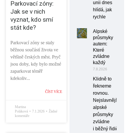
Parkovací zóny:
unii dnes
hlídá, jak
Jak se v nich
rychle
vyznat, kdo smí
stát kde?
Alpské
průsmyky
Parkovací zóny se staly
autem:
běžnou součástí života ve
Které
zvládne
většině českých měst. Pryč
každý
jsou doby, kdy bylo možné
7.8.2026
zaparkovat téměř
kdekoliv...
Klidně to
řekneme
ČÍST VÍCE
rovnou.
Nejslavnější
Martina
alpské
Poláková
7.1.2026
Žádné
průsmyky
komentáře
zvládne
i běžný řidič