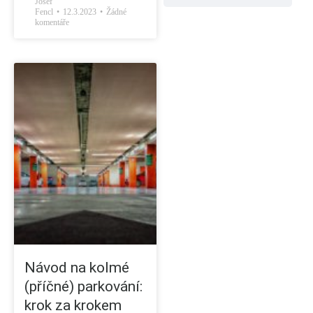
Josef
Fencl
12.3.2023
Žádné
komentáře
Návod na kolmé
(příčné) parkování:
krok za krokem