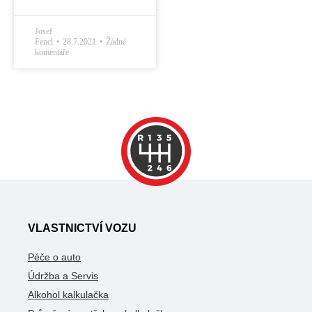
Josef
Fencl
28.7.2021
Žádné
komentáře
VLASTNICTVÍ VOZU
Péče o auto
Údržba a Servis
Alkohol kalkulačka