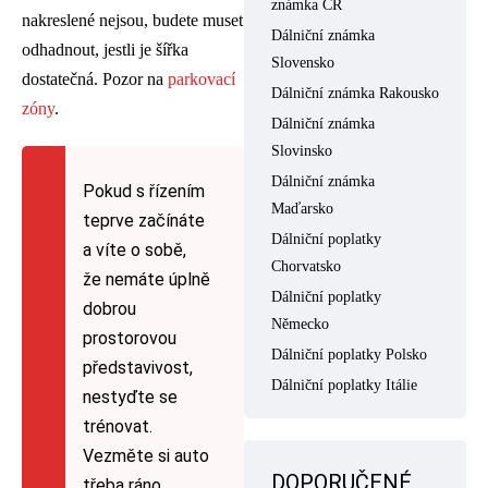
známka ČR
nakreslené nejsou, budete muset
Dálniční známka
odhadnout, jestli je šířka
Slovensko
dostatečná. Pozor na
parkovací
Dálniční známka Rakousko
zóny
.
Dálniční známka
Slovinsko
Dálniční známka
Pokud s řízením
Maďarsko
teprve začínáte
Dálniční poplatky
a víte o sobě,
Chorvatsko
že nemáte úplně
Dálniční poplatky
dobrou
Německo
prostorovou
Dálniční poplatky Polsko
představivost,
Dálniční poplatky Itálie
nestyďte se
trénovat.
Vezměte si auto
DOPORUČENÉ
třeba ráno