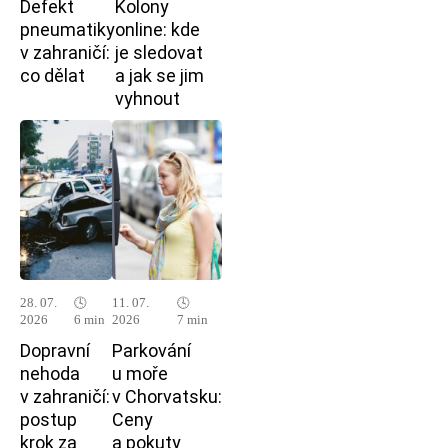
Defekt
Kolony
pneumatiky
online: kde
v zahraničí:
je sledovat
co dělat
a jak se jim
vyhnout
28. 07.
🕓
11. 07.
🕓
2026
6 min
2026
7 min
Dopravní
Parkování
nehoda
u moře
v zahraničí:
v Chorvatsku:
postup
Ceny
krok za
a pokuty