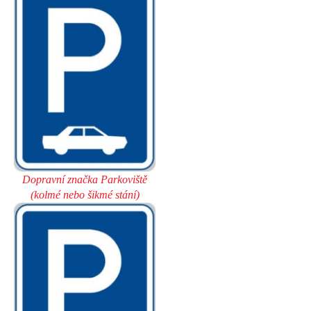
Dopravní značka Parkoviště
(kolmé nebo šikmé stání)