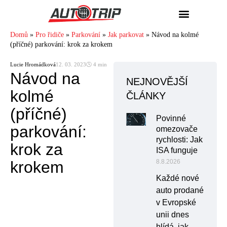
Domů
»
Pro řidiče
»
Parkování
»
Jak parkovat
»
Návod na kolmé
(příčné) parkování: krok za krokem
Lucie Hromádková
12. 03. 2023
🕓 4 min
Návod na
NEJNOVĚJŠÍ
kolmé
ČLÁNKY
(příčné)
Povinné
parkování:
omezovače
rychlosti: Jak
krok za
ISA funguje
krokem
8.8.2026
Každé nové
auto prodané
v Evropské
unii dnes
hlídá, jak