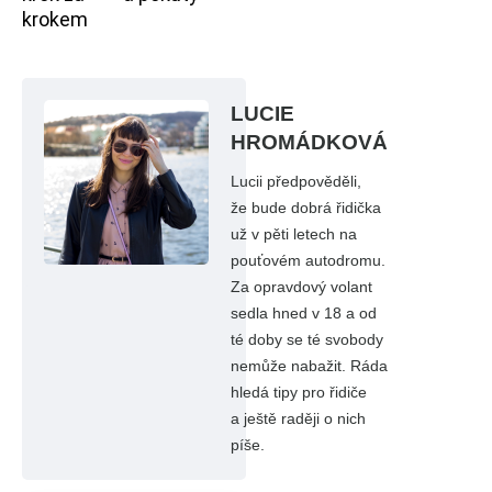
krokem
LUCIE
HROMÁDKOVÁ
Lucii předpověděli,
že bude dobrá řidička
už v pěti letech na
pouťovém autodromu.
Za opravdový volant
sedla hned v 18 a od
té doby se té svobody
nemůže nabažit. Ráda
hledá tipy pro řidiče
a ještě raději o nich
píše.