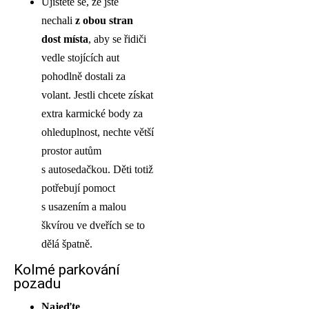
Ujistěte se, že jste
nechali
z obou stran
dost místa
, aby se řidiči
vedle stojících aut
pohodlně dostali za
volant. Jestli chcete získat
extra karmické body za
ohleduplnost, nechte větší
prostor autům
s autosedačkou. Děti totiž
potřebují pomoct
s usazením a malou
škvírou ve dveřích se to
dělá špatně.
Kolmé parkování
pozadu
Najeďte