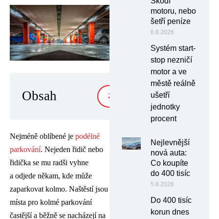
Škodí
motoru, nebo
šetří peníze
6.8.2026
Systém start-
stop nezničí
motor a ve
městě reálně
Obsah
ušetří
ZOBRAZIT
jednotky
procent
Nejméně oblíbené je
podélné
Nejlevnější
parkování
. Nejeden řidič nebo
nová auta:
řidička se mu radši vyhne
Co koupíte
do 400 tisíc
a odjede někam, kde může
5.8.2026
zaparkovat kolmo. Naštěstí jsou
Do 400 tisíc
místa pro kolmé parkování
korun dnes
častější a běžně se nacházejí na