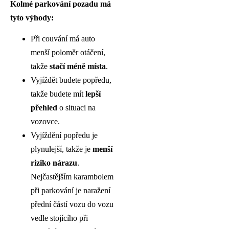
Kolmé parkování pozadu má
tyto výhody:
Při couvání má auto
menší poloměr otáčení,
takže
stačí méně místa
.
Vyjíždět budete popředu,
takže budete mít
lepší
přehled
o situaci na
vozovce.
Vyjíždění popředu je
plynulejší, takže je
menší
riziko nárazu
.
Nejčastějším karambolem
při parkování je naražení
přední částí vozu do vozu
vedle stojícího při