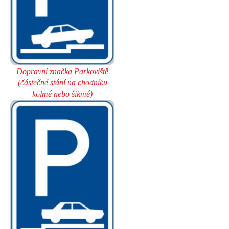
Dopravní značka Parkoviště
(částečné stání na chodníku
kolmé nebo šikmé)