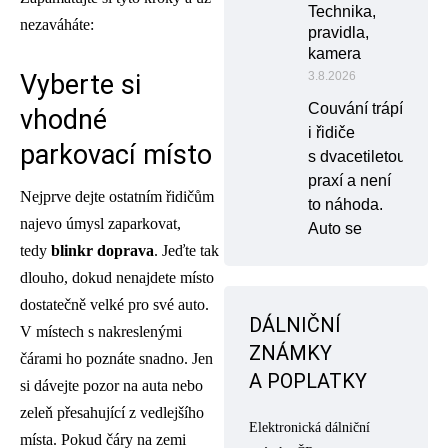
Technika,
nezaváháte:
pravidla,
kamera
3.8.2026
Vyberte si
Couvání trápí
vhodné
i řidiče
parkovací místo
s dvacetiletou
praxí a není
Nejprve dejte ostatním řidičům
to náhoda.
najevo úmysl zaparkovat,
Auto se
tedy
blinkr doprava
. Jeďte tak
dlouho, dokud nenajdete místo
dostatečně velké pro své auto.
DÁLNIČNÍ
V místech s nakreslenými
ZNÁMKY
čárami ho poznáte snadno. Jen
A POPLATKY
si dávejte pozor na auta nebo
zeleň přesahující z vedlejšího
Elektronická dálniční
místa. Pokud čáry na zemi