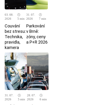
03. 08.
🕓
31. 07.
🕓
2026
5 min
2026
7 min
Couvání
Parkování
bez stresu:
v Brně:
Technika,
zóny, ceny
pravidla,
a P+R 2026
kamera
31. 07.
🕓
28. 07.
🕓
2026
5 min
2026
6 min