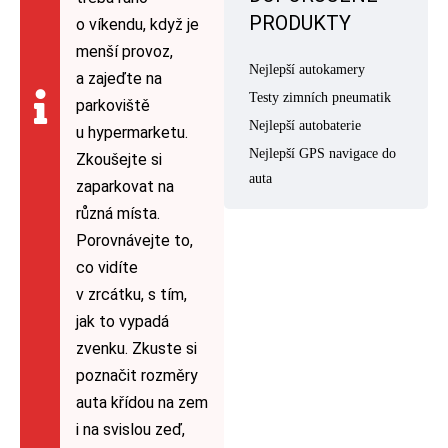
PRODUKTY
o víkendu, když je
menší provoz,
Nejlepší autokamery
a zajeďte na
Testy zimních pneumatik
parkoviště
Nejlepší autobaterie
u hypermarketu.
Nejlepší GPS navigace do
Zkoušejte si
auta
zaparkovat na
různá místa.
Porovnávejte to,
co vidíte
v zrcátku, s tím,
jak to vypadá
zvenku. Zkuste si
poznačit rozměry
auta křídou na zem
i na svislou zeď,