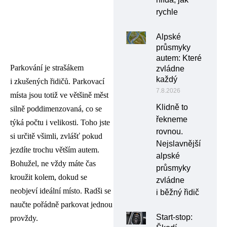
rychle
Alpské
průsmyky
autem: Které
Parkování je strašákem
zvládne
každý
i zkušených řidičů. Parkovací
7.8.2026
místa jsou totiž ve většině měst
Klidně to
silně poddimenzovaná, co se
řekneme
týká počtu i velikosti. Toho jste
rovnou.
si určitě všimli, zvlášť pokud
Nejslavnější
jezdíte trochu větším autem.
alpské
Bohužel, ne vždy máte čas
průsmyky
kroužit kolem, dokud se
zvládne
neobjeví ideální místo. Radši se
i běžný řidič
naučte pořádně parkovat jednou
Start-stop:
provždy.