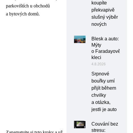
koupíte
parkovištích u obchodů
překvapivě
a bytových domů.
slušný výběr
nových
Blesk a auto:
Mýty
o Faradayově
kleci
4.8.2026
Srpnové
bouřky umí
přijít během
chvilky
a otázka,
jestli je auto
Couvání bez
stresu:
Zapamatujte si tyto kroky a už