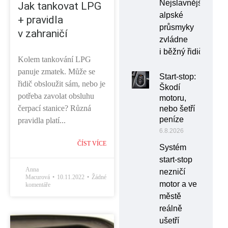
Nejslavnější
Jak tankovat LPG
alpské
+ pravidla
průsmyky
v zahraničí
zvládne
i běžný řidič
Kolem tankování LPG
panuje zmatek. Může se
Start-stop:
řidič obsloužit sám, nebo je
Škodí
potřeba zavolat obsluhu
motoru,
čerpací stanice? Různá
nebo šetří
peníze
pravidla platí...
6.8.2026
ČÍST VÍCE
Systém
start-stop
Anna
nezničí
Macurová
10.11.2022
Žádné
motor a ve
komentáře
městě
reálně
ušetří