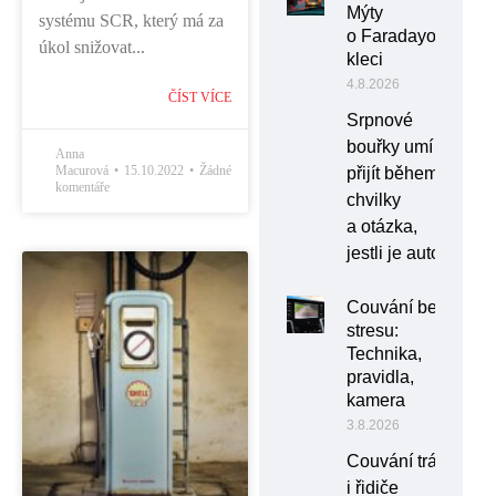
Mýty
systému SCR, který má za
o Faradayově
úkol snižovat...
kleci
4.8.2026
ČÍST VÍCE
Srpnové
bouřky umí
Anna
Macurová
15.10.2022
Žádné
přijít během
komentáře
chvilky
a otázka,
jestli je auto
Couvání bez
stresu:
Technika,
pravidla,
kamera
3.8.2026
Couvání trápí
i řidiče