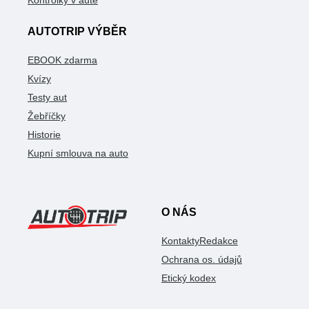
Kontrolky v autě
AUTOTRIP VÝBĚR
EBOOK zdarma
Kvízy
Testy aut
Žebříčky
Historie
Kupní smlouva na auto
O NÁS
Kontakty
Redakce
Ochrana os. údajů
Etický kodex