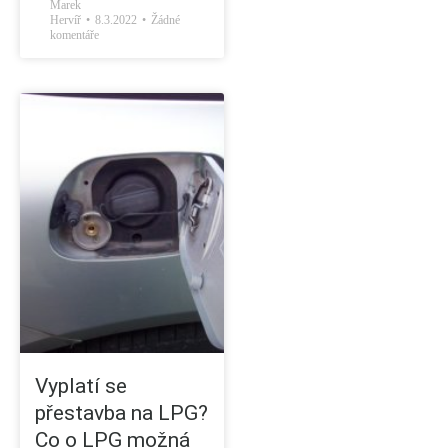
Marek
Hervíř
8.3.2022
Žádné
komentáře
Vyplatí se
přestavba na LPG?
Co o LPG možná