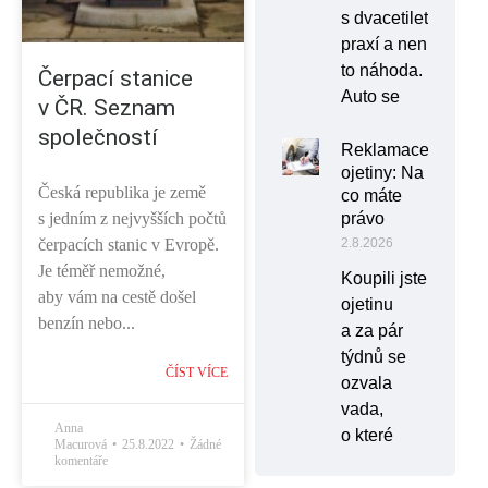
s dvacetiletou
praxí a není
to náhoda.
Čerpací stanice
Auto se
v ČR. Seznam
společností
Reklamace
ojetiny: Na
Česká republika je země
co máte
s jedním z nejvyšších počtů
právo
čerpacích stanic v Evropě.
2.8.2026
Je téměř nemožné,
Koupili jste
aby vám na cestě došel
ojetinu
benzín nebo...
a za pár
týdnů se
ČÍST VÍCE
ozvala
vada,
Anna
o které
Macurová
25.8.2022
Žádné
komentáře