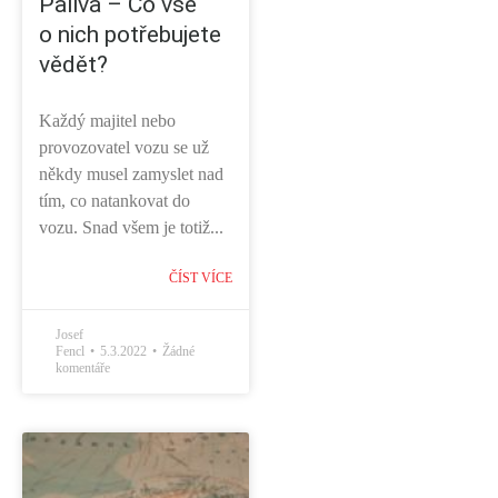
Paliva – Co vše
o nich potřebujete
vědět?
Každý majitel nebo
provozovatel vozu se už
někdy musel zamyslet nad
tím, co natankovat do
vozu. Snad všem je totiž...
ČÍST VÍCE
Josef
Fencl
5.3.2022
Žádné
komentáře