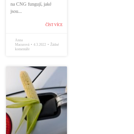
na CNG fungují, jaké
jsou...
ČÍST VÍCE
Anna
Macurová
4.3.2022
Žádné
komentáře