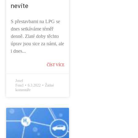
nevíte
S přestavbami na LPG se
dnes setkáváme téměř
denně. Zlaté doby těchto
úprav jsou sice za námi, ale
i dnes...
ČÍST VÍCE
Josef
Fencl
6.3.2022
Žádné
komentáře