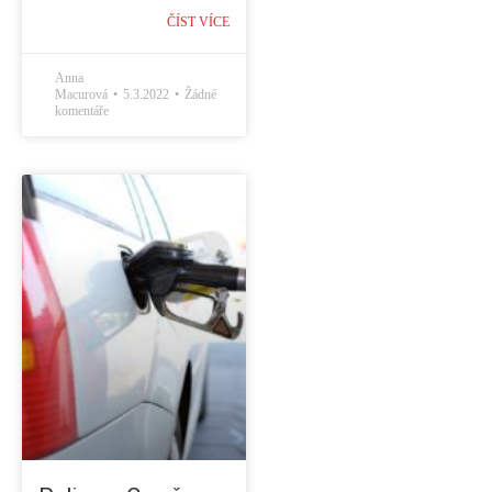
ČÍST VÍCE
Anna
Macurová
5.3.2022
Žádné
komentáře