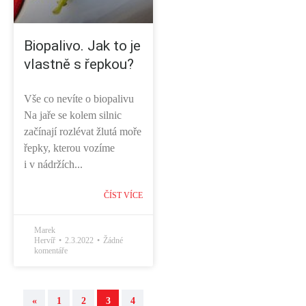
Biopalivo. Jak to je
vlastně s řepkou?
Vše co nevíte o biopalivu
Na jaře se kolem silnic
začínají rozlévat žlutá moře
řepky, kterou vozíme
i v nádržích...
ČÍST VÍCE
Marek
Hervíř
2.3.2022
Žádné
komentáře
«
1
2
3
4