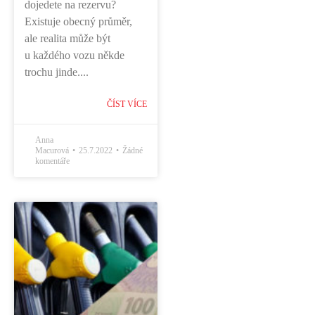
dojedete na rezervu?
Existuje obecný průměr,
ale realita může být
u každého vozu někde
trochu jinde....
ČÍST VÍCE
Anna
Macurová
25.7.2022
Žádné
komentáře