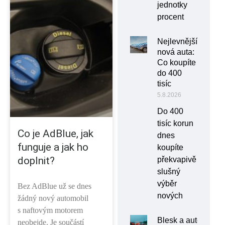
jednotky
procent
Nejlevnější
nová auta:
Co koupíte
do 400
tisíc
5.8.2026
Do 400
tisíc korun
Co je AdBlue, jak
dnes
funguje a jak ho
koupíte
doplnit?
překvapivě
slušný
výběr
Bez AdBlue už se dnes
nových
žádný nový automobil
s naftovým motorem
Blesk a auto:
neobejde. Je součástí