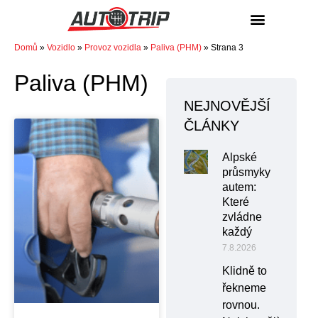
NÁKUP / PRODEJ
Domů
»
Vozidlo
»
Provoz vozidla
»
Paliva (PHM)
»
Strana 3
Paliva (PHM)
NEJNOVĚJŠÍ
ČLÁNKY
Alpské
průsmyky
autem:
Které
zvládne
každý
7.8.2026
Klidně to
řekneme
rovnou.