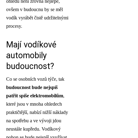
ohledu není zrovna nejlépe,
ovšem v budoucnu by se měl
vodík vyrábět čistě udržitelnými
procesy.
Mají vodíkové
automobily
budoucnost?
Co se osobních vozů týče, tak
budoucnost bude nejspíš
patřit spíše elektromobilům
,
které jsou v mnoha ohledech
praktičtější, nabízí nižší náklady
na spotřebu a ve vývoji jdou
neustále kupředu. Vodíkový
pohon se bude nejspíš využívat