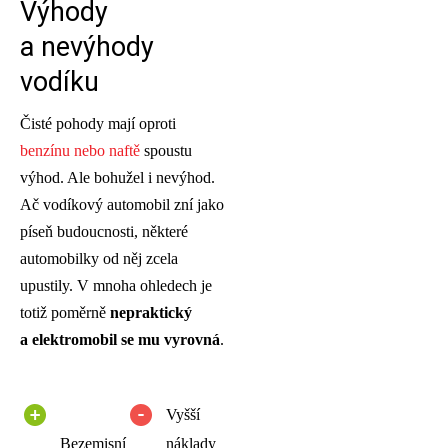
Výhody
a nevýhody
vodíku
Čisté pohody mají oproti
benzínu nebo naftě
spoustu
výhod. Ale bohužel i nevýhod.
Ač vodíkový automobil zní jako
píseň budoucnosti, některé
automobilky od něj zcela
upustily. V mnoha ohledech je
totiž poměrně
nepraktický
a elektromobil se mu vyrovná
.
Vyšší
Bezemisní
náklady