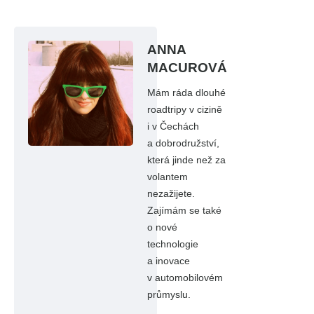
ANNA
MACUROVÁ
Mám ráda dlouhé
roadtripy v cizině
i v Čechách
a dobrodružství,
která jinde než za
volantem
nezažijete.
Zajímám se také
o nové
technologie
a inovace
v automobilovém
průmyslu.