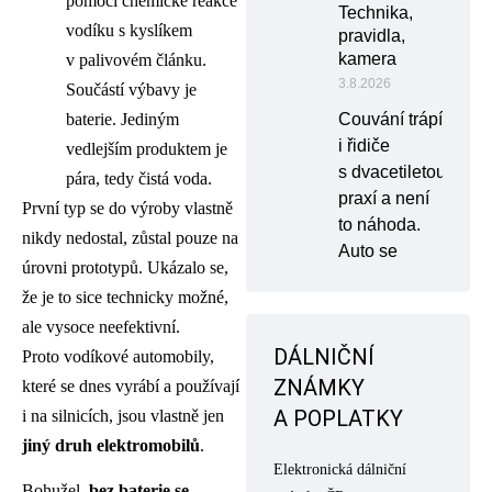
pomocí chemické reakce
Technika,
vodíku s kyslíkem
pravidla,
kamera
v palivovém článku.
3.8.2026
Součástí výbavy je
baterie. Jediným
Couvání trápí
i řidiče
vedlejším produktem je
s dvacetiletou
pára, tedy čistá voda.
praxí a není
První typ se do výroby vlastně
to náhoda.
nikdy nedostal, zůstal pouze na
Auto se
úrovni prototypů. Ukázalo se,
že je to sice technicky možné,
ale vysoce neefektivní.
DÁLNIČNÍ
Proto vodíkové automobily,
ZNÁMKY
které se dnes vyrábí a používají
A POPLATKY
i na silnicích, jsou vlastně jen
jiný druh
elektromobilů
.
Elektronická dálniční
Bohužel,
bez baterie se