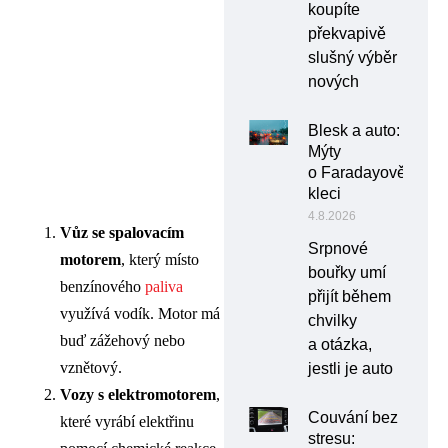
koupíte
překvapivě
slušný výběr
nových
Blesk a auto:
Mýty
o Faradayově
kleci
4.8.2026
Vůz se spalovacím
Srpnové
motorem
, který místo
bouřky umí
benzínového
paliva
přijít během
využívá vodík. Motor má
chvilky
buď zážehový nebo
a otázka,
vznětový.
jestli je auto
Vozy s elektromotorem
,
Couvání bez
které vyrábí elektřinu
stresu: