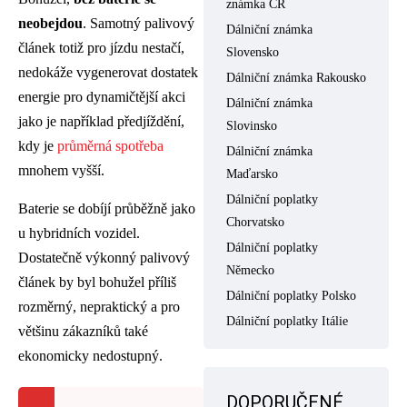
známka ČR
neobejdou
. Samotný palivový
Dálniční známka
článek totiž pro jízdu nestačí,
Slovensko
nedokáže vygenerovat dostatek
Dálniční známka Rakousko
energie pro dynamičtější akci
Dálniční známka
jako je například předjíždění,
Slovinsko
kdy je
průměrná spotřeba
Dálniční známka
mnohem vyšší.
Maďarsko
Dálniční poplatky
Baterie se dobíjí průběžně jako
Chorvatsko
u hybridních vozidel.
Dálniční poplatky
Dostatečně výkonný palivový
Německo
článek by byl bohužel příliš
Dálniční poplatky Polsko
rozměrný, nepraktický a pro
Dálniční poplatky Itálie
většinu zákazníků také
ekonomicky nedostupný.
DOPORUČENÉ