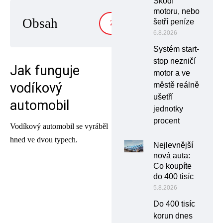
Škodí
motoru, nebo
Obsah
šetří peníze
ZOBRAZIT
6.8.2026
Systém start-
stop nezničí
Jak funguje
motor a ve
vodíkový
městě reálně
ušetří
automobil
jednotky
procent
Vodíkový automobil se vyráběl
hned ve dvou typech.
Nejlevnější
nová auta:
Co koupíte
do 400 tisíc
5.8.2026
Do 400 tisíc
korun dnes