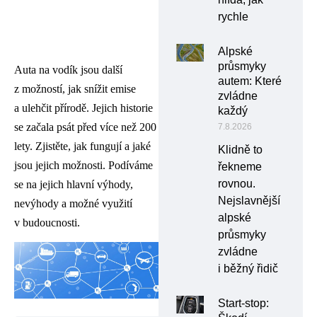
rychle
Alpské
průsmyky
Auta na vodík jsou další
autem: Které
z možností, jak snížit emise
zvládne
a ulehčit přírodě. Jejich historie
každý
se začala psát před více než 200
7.8.2026
lety. Zjistěte, jak fungují a jaké
Klidně to
jsou jejich možnosti. Podíváme
řekneme
rovnou.
se na jejich hlavní výhody,
Nejslavnější
nevýhody a možné využití
alpské
v budoucnosti.
průsmyky
zvládne
i běžný řidič
Start-stop: