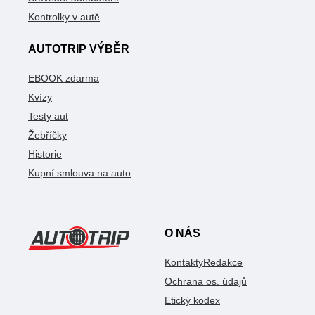
Kontrolky v autě
AUTOTRIP VÝBĚR
EBOOK zdarma
Kvízy
Testy aut
Žebříčky
Historie
Kupní smlouva na auto
O NÁS
Kontakty
Redakce
Ochrana os. údajů
Etický kodex