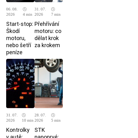
06. 08.
🕓
31. 07.
🕓
2026
4 min
2026
7 min
Start-stop:
Přehřívání
Škodí
motoru: co
motoru,
dělat krok
nebo šetří
za krokem
peníze
31. 07.
🕓
28. 07.
🕓
2026
10 min
2026
5 min
Kontrolky
STK
v autě:
napoprvé: