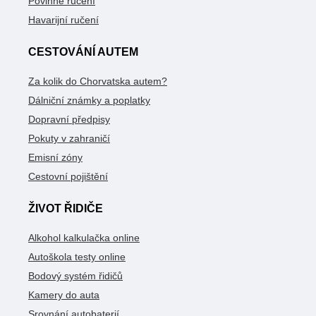
Povinné ručení
Havarijní ručení
CESTOVÁNÍ AUTEM
Za kolik do Chorvatska autem?
Dálniční známky a poplatky
Dopravní předpisy
Pokuty v zahraničí
Emisní zóny
Cestovní pojištění
ŽIVOT ŘIDIČE
Alkohol kalkulačka online
Autoškola testy online
Bodový systém řidičů
Kamery do auta
Srovnání autobaterií