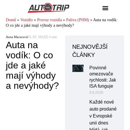
Domů
»
Vozidlo
»
Provoz vozidla
»
Paliva (PHM)
»
Auta na vodík:
O co jde a jaké mají výhody a nevýhody?
Anna Macurová
05. 03. 2022
🕓 4 min
Auta na
NEJNOVĚJŠÍ
vodík: O co
ČLÁNKY
jde a jaké
Povinné
mají výhody
omezovače
rychlosti: Jak
a nevýhody?
ISA funguje
8.8.2026
Každé nové
auto prodané
v Evropské
unii dnes
hlídá, jak