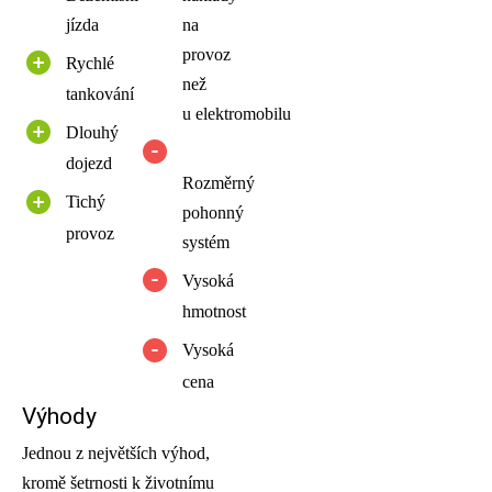
jízda
na
provoz
Rychlé
než
tankování
u elektromobilu
Dlouhý
dojezd
Rozměrný
Tichý
pohonný
provoz
systém
Vysoká
hmotnost
Vysoká
cena
Výhody
Jednou z největších výhod,
kromě šetrnosti k životnímu