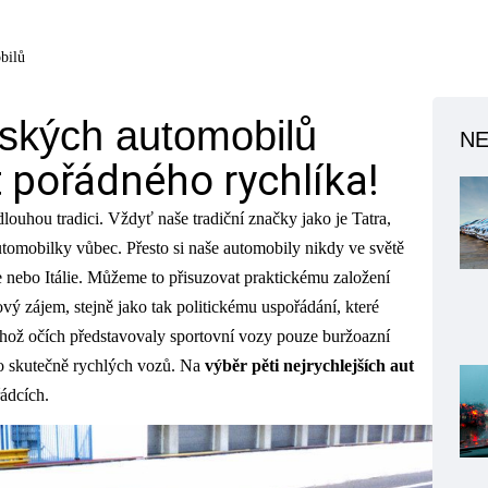
bilů
eských automobilů
NE
t pořádného rychlíka!
uhou tradici. Vždyť naše tradiční značky jako je Tatra,
utomobilky vůbec. Přesto si naše automobily nikdy ve světě
e nebo Itálie. Můžeme to přisuzovat praktickému založení
ový zájem, stejně jako tak politickému uspořádání, které
hož očích představovaly sportovní vozy pouze buržoazní
o skutečně rychlých vozů. Na
výběr pěti nejrychlejších aut
řádcích.