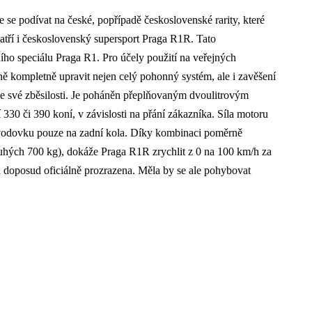
 podívat na české, popřípadě československé rarity, které
atří i československý supersport Praga R1R. Tato
ího speciálu Praga R1. Pro účely použití na veřejných
ě kompletně upravit nejen celý pohonný systém, ale i zavěšení
 ze své zběsilosti. Je poháněn přeplňovaným dvoulitrovým
330 či 390 koní, v závislosti na přání zákazníka. Síla motoru
řevodovku pouze na zadní kola. Díky kombinaci poměrně
uhých 700 kg), dokáže Praga R1R zrychlit z 0 na 100 km/h za
 doposud oficiálně prozrazena. Měla by se ale pohybovat