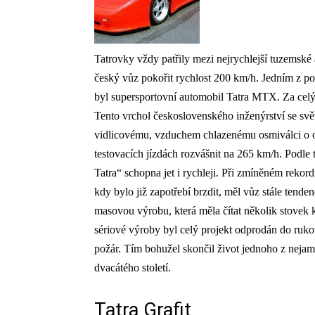
Tatrovky vždy patřily mezi nejrychlejší tuzemské 
český vůz pokořit rychlost 200 km/h. Jedním z p
byl supersportovní automobil Tatra MTX. Za celý
Tento vrchol československého inženýrství se svě
vidlicovému, vzduchem chlazenému osmiválci o ob
testovacích jízdách rozvášnit na 265 km/h. Podle
Tatra“ schopna jet i rychleji. Při zmíněném reko
kdy bylo již zapotřebí brzdit, měl vůz stále ten
masovou výrobu, která měla čítat několik stovek 
sériové výroby byl celý projekt odprodán do ruko
požár. Tím bohužel skončil život jednoho z neja
dvacátého století.
Tatra Grafit