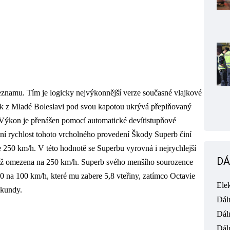
znamu. Tím je logicky nejvýkonnější verze současné vlajkové
ck z Mladé Boleslavi pod svou kapotou ukrývá přeplňovaný
 Výkon je přenášen pomocí automatické devítistupňové
í rychlost tohoto vrcholného provedení Škody Superb činí
 250 km/h. V této hodnotě se Superbu vyrovná i nejrychlejší
DÁ
vněž omezena na 250 km/h. Superb svého menšího sourozence
0 na 100 km/h, které mu zabere 5,8 vteřiny, zatímco Octavie
Ele
ekundy.
Dál
Dál
Dál