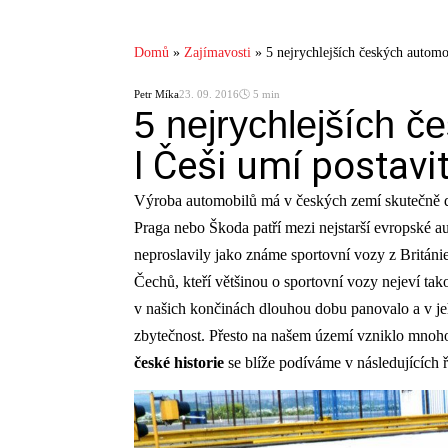
Domů
»
Zajímavosti
»
5 nejrychlejších českých automo
Petr Míka
23. 09. 2016
🕓 5 min
5 nejrychlejších č
I Češi umí postavi
Výroba automobilů má v českých zemí skutečně dlo
Praga nebo Škoda patří mezi nejstarší evropské a
neproslavily jako známe sportovní vozy z Británi
Čechů, kteří většinou o sportovní vozy nejeví tak
v našich končinách dlouhou dobu panovalo a v je
zbytečnost. Přesto na našem území vzniklo mnoh
české historie
se blíže podíváme v následujících 