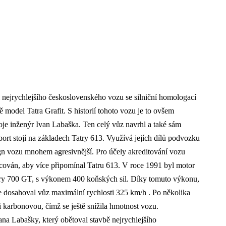
nejrychlejšího československého vozu se silniční homologací
ě model Tatra Grafit. S historií tohoto vozu je to ovšem
oje inženýr Ivan Labaška. Ten celý vůz navrhl a také sám
rt stojí na základech Tatry 613. Využívá jejích dílů podvozku
gn vozu mnohem agresivnější. Pro účely akreditování vozu
acován, aby více připomínal Tatru 613. V roce 1991 byl motor
ry 700 GT, s výkonem 400 koňských sil. Díky tomuto výkonu,
e dosahoval vůz maximální rychlosti 325 km/h . Po několika
 karbonovou, čímž se ještě snížila hmotnost vozu.
 pana Labašky, který obětoval stavbě nejrychlejšího