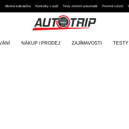
y
Alkohol kalkulačka
Kontrolky v autě
Testy zimních pneumatik
Povinné ručení
VÁNÍ
NÁKUP / PRODEJ
ZAJÍMAVOSTI
TESTY