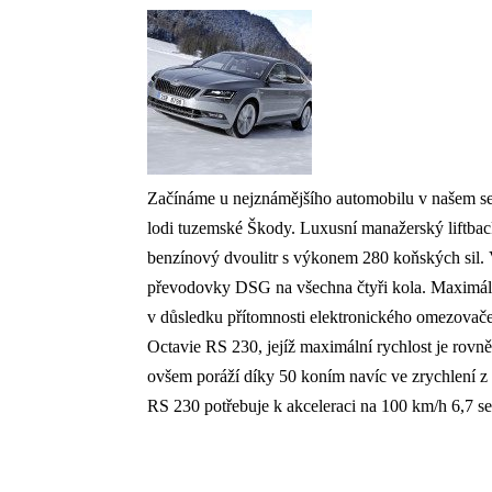
Začínáme u nejznámějšího automobilu v našem se
lodi tuzemské Škody. Luxusní manažerský liftba
benzínový dvoulitr s výkonem 280 koňských sil.
převodovky DSG na všechna čtyři kola. Maximáln
v důsledku přítomnosti elektronického omezovače
Octavie RS 230, jejíž maximální rychlost je ro
ovšem poráží díky 50 koním navíc ve zrychlení z 
RS 230 potřebuje k akceleraci na 100 km/h 6,7 s