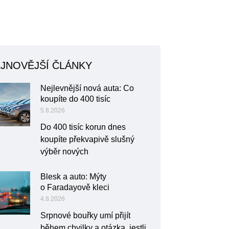
JNOVĚJŠÍ ČLÁNKY
Nejlevnější nová auta: Co
koupíte do 400 tisíc
5.8.2026
Do 400 tisíc korun dnes
koupíte překvapivě slušný
výběr nových
Blesk a auto: Mýty
o Faradayově kleci
4.8.2026
Srpnové bouřky umí přijít
během chvilky a otázka, jestli