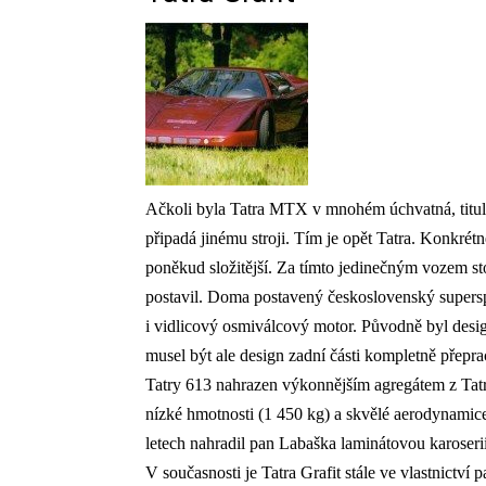
Ačkoli byla Tatra MTX v mnohém úchvatná, titul 
připadá jinému stroji. Tím je opět Tatra. Konkrétn
poněkud složitější. Za tímto jedinečným vozem st
postavil. Doma postavený československý superspo
i vidlicový osmiválcový motor. Původně byl desi
musel být ale design zadní části kompletně přepr
Tatry 613 nahrazen výkonnějším agregátem z Tat
nízké hmotnosti (1 450 kg) a skvělé aerodynamic
letech nahradil pan Labaška laminátovou karoserii
V současnosti je Tatra Grafit stále ve vlastnictví