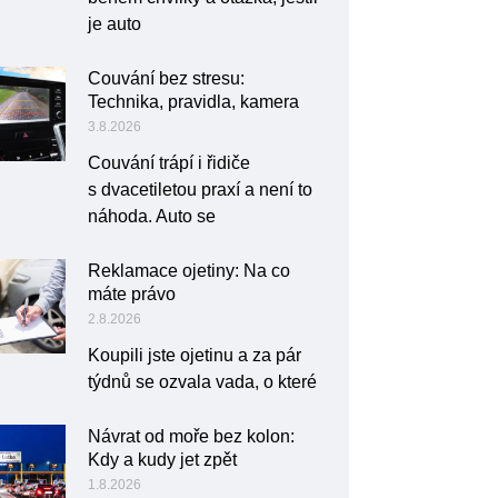
je auto
Couvání bez stresu:
Technika, pravidla, kamera
3.8.2026
Couvání trápí i řidiče
s dvacetiletou praxí a není to
náhoda. Auto se
Reklamace ojetiny: Na co
máte právo
2.8.2026
Koupili jste ojetinu a za pár
týdnů se ozvala vada, o které
Návrat od moře bez kolon:
Kdy a kudy jet zpět
1.8.2026