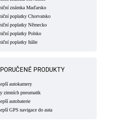
niční známka Maďarsko
niční poplatky Chorvatsko
niční poplatky Německo
niční poplatky Polsko
iční poplatky Itálie
PORUČENÉ PRODUKTY
lepší autokamery
ty zimních pneumatik
epší autobaterie
lepší GPS navigace do auta