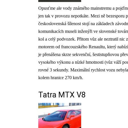
Opusťme ale vody známého mainstremu a pojďme se
jen tak v provozu nepotkáte. Mezi ně bezesporu p
československá šílenost stojí na základech závodn
komunikacích museli inženýři ve slovenské továrn
kol a celý podvozek. Přitom vůz ale neztratil nic
motorem od francouzského Renaultu, který nabízí 
je přenášena skrze sekvenční, šestistupňovou p
vysokého výkonu a nízké hmotnosti (vůz váží po
rovné 3 sekundy. Maximální rychlost vozu nebyla
kolem hranice 270 km/h.
Tatra MTX V8