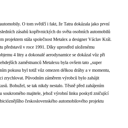
automobily. O tom svědčí i fakt, že Tatra dokázala jako první
osledních zásahů kopřivnických do světa osobních automobilů
m projektem stála společnost Metalex a designer Václav Král.
tu představil v roce 1991. Díky uprostřed uloženému
jemu 4 litry a dokonalé aerodynamice se dokázal vůz při
 tehdejších zaměstnanců Metalexu byla ovšem tato „super
rdním pokusu byl totiž vůz omezen délkou dráhy a v momentu,
denci zrychlovat. Původním záměrem výrobců bylo zahájit
kusů. Bohužel, se tak nikdy nestalo. Těsně před zahájením
u soukromého majitele, jehož výrobní linku poskytl zničující
mbicióznějšího československého automobilového projektu