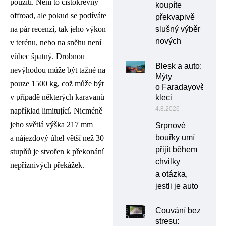
použití. Není to čistokrevný
koupíte
offroad, ale pokud se podíváte
překvapivě
slušný výběr
na pár recenzí, tak jeho výkon
nových
v terénu, nebo na sněhu není
vůbec špatný. Drobnou
Blesk a auto:
nevýhodou může být tažné na
Mýty
pouze 1500 kg, což může být
o Faradayově
v případě některých karavanů
kleci
4.8.2026
například limitující. Nicméně
jeho světlá výška 217 mm
Srpnové
bouřky umí
a nájezdový úhel větší než 30
přijít během
stupňů je stvořen k překonání
chvilky
nepříznivých překážek.
a otázka,
jestli je auto
Couvání bez
stresu: