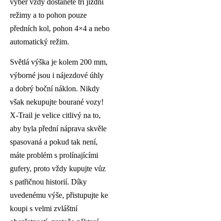
výběr vždy dostanete tři jízdní
režimy a to pohon pouze
předních kol, pohon 4×4 a nebo
automatický režim.
Světlá výška je kolem 200 mm,
výborné jsou i nájezdové úhly
a dobrý boční náklon. Nikdy
však nekupujte bourané vozy!
X-Trail je velice citlivý na to,
aby byla přední náprava skvěle
spasovaná a pokud tak není,
máte problém s prolínajícími
gufery, proto vždy kupujte vůz
s patřičnou historií. Díky
uvedenému výše, přistupujte ke
koupi s velmi zvláštní