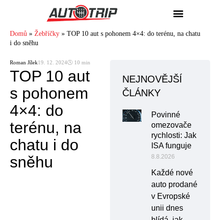
Domů
»
Žebříčky
»
TOP 10 aut s pohonem 4×4: do terénu, na chatu
i do sněhu
Roman Jílek
19. 12. 2024
🕓 10 min
TOP 10 aut
NEJNOVĚJŠÍ
s pohonem
ČLÁNKY
4×4: do
Povinné
terénu, na
omezovače
rychlosti: Jak
chatu i do
ISA funguje
sněhu
8.8.2026
Každé nové
auto prodané
v Evropské
unii dnes
hlídá, jak