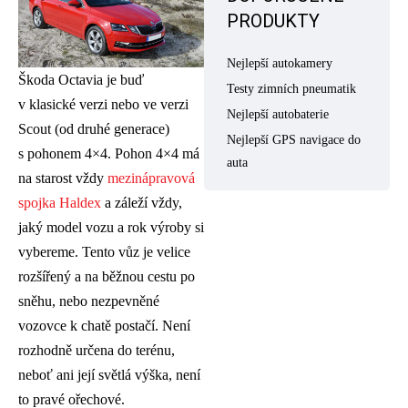
PRODUKTY
Nejlepší autokamery
Škoda Octavia je buď
Testy zimních pneumatik
v klasické verzi nebo ve verzi
Nejlepší autobaterie
Scout (od druhé generace)
Nejlepší GPS navigace do
s pohonem 4×4. Pohon 4×4 má
auta
na starost vždy
mezinápravová
spojka Haldex
a záleží vždy,
jaký model vozu a rok výroby si
vybereme. Tento vůz je velice
rozšířený a na běžnou cestu po
sněhu, nebo nezpevněné
vozovce k chatě postačí. Není
rozhodně určena do terénu,
neboť ani její světlá výška, není
to pravé ořechové.