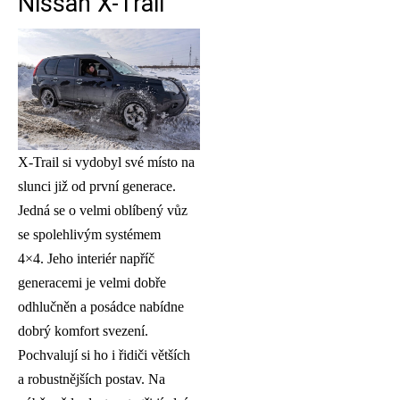
Nissan X-Trail
X-Trail si vydobyl své místo na
slunci již od první generace.
Jedná se o velmi oblíbený vůz
se spolehlivým systémem
4×4. Jeho interiér napříč
generacemi je velmi dobře
odhlučněn a posádce nabídne
dobrý komfort svezení.
Pochvalují si ho i řidiči větších
a robustnějších postav. Na