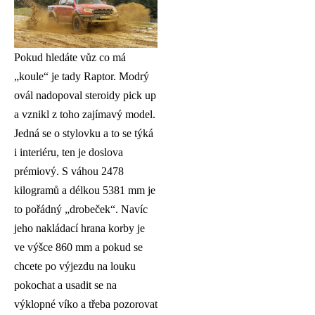
Pokud hledáte vůz co má
„koule“ je tady Raptor. Modrý
ovál nadopoval steroidy pick up
a vznikl z toho zajímavý model.
Jedná se o stylovku a to se týká
i interiéru, ten je doslova
prémiový. S váhou 2478
kilogramů a délkou 5381 mm je
to pořádný „drobeček“. Navíc
jeho nakládací hrana korby je
ve výšce 860 mm a pokud se
chcete po výjezdu na louku
pokochat a usadit se na
výklopné víko a třeba pozorovat