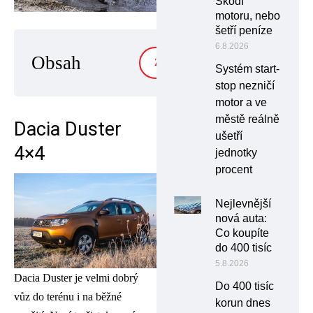
Škodí
motoru, nebo
šetří peníze
6.8.2026
Obsah
ZOBRAZIT
Systém start-
stop nezničí
motor a ve
městě reálně
Dacia Duster
ušetří
4×4
jednotky
procent
Nejlevnější
nová auta:
Co koupíte
do 400 tisíc
5.8.2026
Dacia Duster je velmi dobrý
Do 400 tisíc
vůz do terénu i na běžné
korun dnes