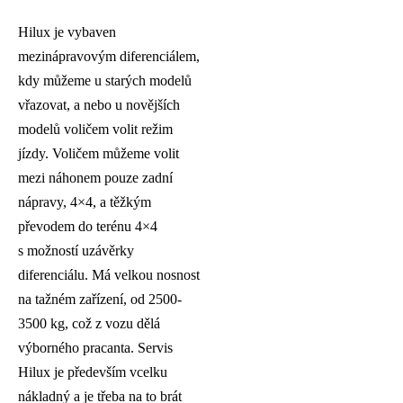
Hilux je vybaven
mezinápravovým diferenciálem,
kdy můžeme u starých modelů
vřazovat, a nebo u novějších
modelů voličem volit režim
jízdy. Voličem můžeme volit
mezi náhonem pouze zadní
nápravy, 4×4, a těžkým
převodem do terénu 4×4
s možností uzávěrky
diferenciálu. Má velkou nosnost
na tažném zařízení, od 2500-
3500 kg, což z vozu dělá
výborného pracanta. Servis
Hilux je především vcelku
nákladný a je třeba na to brát