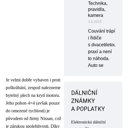
Technika,
pravidla,
kamera
3.8.2026
Couvání trápí
i řidiče
s dvacetiletou
praxí a není
to náhoda.
Auto se
Je velmi dobře vybaven i proti
poškrábání, zespod nalezneme
DÁLNIČNÍ
bytelný plech na krytí motoru.
ZNÁMKY
Jeho pohon 4×4 (avšak pouze
A POPLATKY
do omezené rychlosti) je
původem od firmy Nissan, což
Elektronická dálniční
je zárukou spolehlivosti. Díky