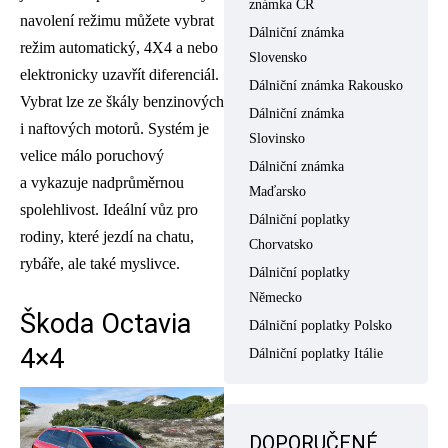
známka ČR
navolení režimu můžete vybrat
Dálniční známka
režim automatický, 4X4 a nebo
Slovensko
elektronicky uzavřít diferenciál.
Dálniční známka Rakousko
Vybrat lze ze škály benzinových
Dálniční známka
i naftových motorů. Systém je
Slovinsko
velice málo poruchový
Dálniční známka
a vykazuje nadprůměrnou
Maďarsko
spolehlivost. Ideální vůz pro
Dálniční poplatky
rodiny, které jezdí na chatu,
Chorvatsko
rybáře, ale také myslivce.
Dálniční poplatky
Německo
Škoda Octavia
Dálniční poplatky Polsko
4×4
Dálniční poplatky Itálie
DOPORUČENÉ