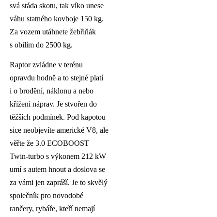
svá stáda skotu, tak víko unese
váhu statného kovboje 150 kg.
Za vozem utáhnete žebřiňák
s obilím do 2500 kg.
Raptor zvládne v terénu
opravdu hodně a to stejné platí
i o brodění, náklonu a nebo
křížení náprav. Je stvořen do
těžších podmínek. Pod kapotou
sice neobjevíte americké V8, ale
věřte že 3.0 ECOBOOST
Twin-turbo s výkonem 212 kW
umí s autem hnout a doslova se
za vámi jen zapráší. Je to skvělý
společník pro novodobé
rančery, rybáře, kteří nemají