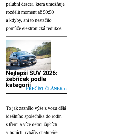
palubní desce), která umožňuje
rozdělit moment až 50:50
a kdyby, ani to nestačilo
pomůže elektronická redukce.
Nejlepší SUV 2026:
žebříček podle
kategorií
PŘEČÍST ČLÁNEK ››
To jak zaznělo výše z vozu dělá
ideálního společníka do rodin
s třemi a více dětmi žijících
v horách, rybáře, chalupáře,