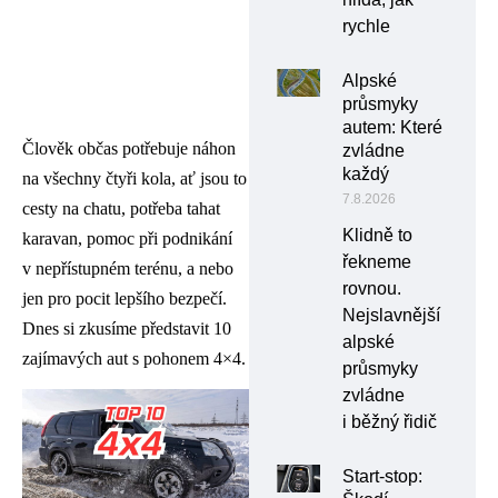
rychle
Alpské
průsmyky
autem: Které
Člověk občas potřebuje náhon
zvládne
každý
na všechny čtyři kola, ať jsou to
7.8.2026
cesty na chatu, potřeba tahat
Klidně to
karavan, pomoc při podnikání
řekneme
v nepřístupném terénu, a nebo
rovnou.
jen pro pocit lepšího bezpečí.
Nejslavnější
Dnes si zkusíme představit 10
alpské
zajímavých aut s pohonem 4×4.
průsmyky
zvládne
i běžný řidič
Start-stop: