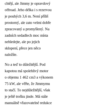
chtějí, ale Jimmy je opravdový
offroad. Jeho délka i s rezervou
je pouhých 3,6 m. Není příliš
prostorný, ale zato velmi dobře
zpracovaný a promyšlený. Na
zadních sedadlech moc místa
nehledejte, ale po jejich
sklopení, přece jen něco
naložíte.
No a teď to důležitější. Pod
kapotou má spolehlivý motor
o objemu 1 462 cm3 a výkonem
75 kW, ale věřte, že Jimmymu
to stačí. To nejdůležitější, však
je ještě trošku jinde. Má stále
manuálně vřazovatelné redukce