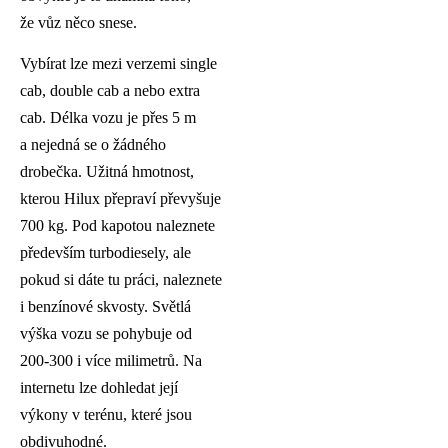
že vůz něco snese.
Vybírat lze mezi verzemi single
cab, double cab a nebo extra
cab. Délka vozu je přes 5 m
a nejedná se o žádného
drobečka. Užitná hmotnost,
kterou Hilux přepraví převyšuje
700 kg. Pod kapotou naleznete
především turbodiesely, ale
pokud si dáte tu práci, naleznete
i benzínové skvosty. Světlá
výška vozu se pohybuje od
200-300 i více milimetrů. Na
internetu lze dohledat její
výkony v terénu, které jsou
obdivuhodné.