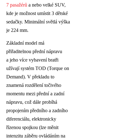
7 pasažérů
a nebo velké SUV,
kde je možnost umístit 3 dětské
sedačky. Minimální světlá výška
je 224 mm.
Základní model má
přiřaditelnou přední nápravu
a jeho více vybavení bratři
užívají systém TOD (Torque on
Demand). V překladu to
znamená rozdělení točivého
momentu mezi přední a zadní
nápravu, což dále probíhá
propojením předního a zadního
diferenciálu, elektronicky
řízenou spojkou (lze měnit
intenzitu záběru ovládáním na