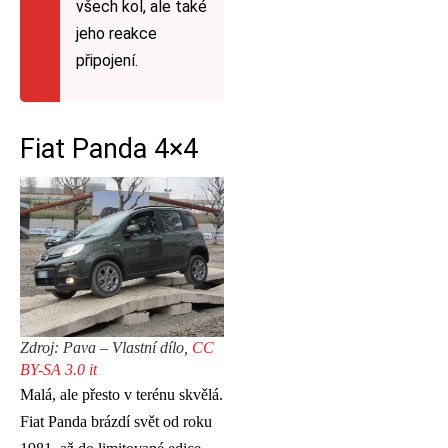
všech kol, ale také
jeho reakce
připojení.
Fiat Panda 4×4
Zdroj: Pava – Vlastní dílo,
CC
BY-SA 3.0 it
Malá, ale přesto v terénu skvělá.
Fiat Panda brázdí svět od roku