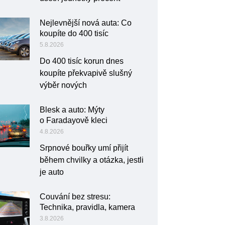
Nejlevnější nová auta: Co
koupíte do 400 tisíc
5.8.2026
Do 400 tisíc korun dnes
koupíte překvapivě slušný
výběr nových
Blesk a auto: Mýty
o Faradayově kleci
4.8.2026
Srpnové bouřky umí přijít
během chvilky a otázka, jestli
je auto
Couvání bez stresu:
Technika, pravidla, kamera
3.8.2026