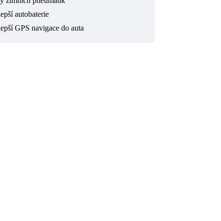
ty zimních pneumatik
epší autobaterie
lepší GPS navigace do auta