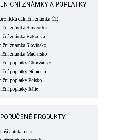
LNIČNÍ ZNÁMKY A POPLATKY
ktronická dálniční známka ČR
niční známka Slovensko
niční známka Rakousko
niční známka Slovinsko
niční známka Maďarsko
niční poplatky Chorvatsko
niční poplatky Německo
niční poplatky Polsko
iční poplatky Itálie
PORUČENÉ PRODUKTY
lepší autokamery