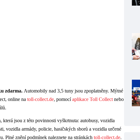
cku zdarma.
Automobily nad 3,5 tuny jsou zpoplatněny. Mýtné
ect, online na
toll-colle
c
t.de
, pomocí
aplikace Toll Collect
nebo
álů.
, která jsou z této povinnosti vyškrtnuta: autobusy, vozidla
i, vozidla armády, policie, hasičských sborů a vozidla určené
u. Plné znění podmínek naleznete na stránkách
toll-collect.de
.