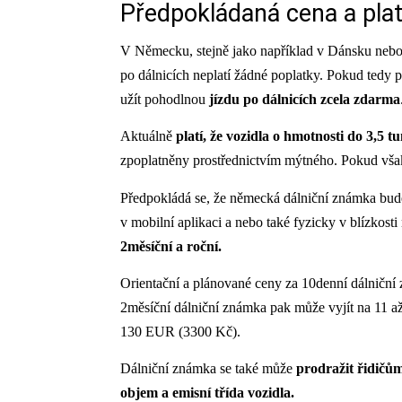
Předpokládaná cena a pla
V Německu, stejně jako například v Dánsku nebo 
po dálnicích neplatí žádné poplatky. Pokud tedy
užít pohodlnou
jízdu po dálnicích zcela zdarma
Aktuálně
platí, že vozidla o hmotnosti do 3,5
zpoplatněny prostřednictvím mýtného. Pokud však
Předpokládá se, že německá dálniční známka bu
v mobilní aplikaci a nebo také fyzicky v blízkos
2měsíční a roční.
Orientační a plánované ceny za 10denní dálničn
2měsíční dálniční známka pak může vyjít na 11 a
130 EUR (3300 Kč).
Dálniční známka se také může
prodražit řidičům
objem a emisní třída vozidla.