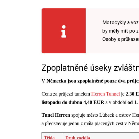
Motocykly a vozi
by měly mít po z
Osoby s průkaze
Zpoplatněné úseky zvláš
V Německu jsou zpoplatněné pouze dva průje
Cena za průjezd tunelem
Herren Tunnel
je
2,30 
listopadu do dubna 4,40 EUR
a v období
od 1.
Tunel Herren
spojuje město Lübeck a ostrov Her
a představuje jednu z mála placených cest v Něm
Třída
Druh vozidla