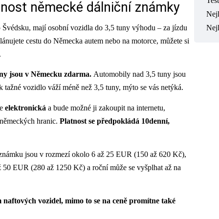
Tes
tnost německé dálniční známky
Nejl
Nej
Švédsku, mají osobní vozidla do 3,5 tuny výhodu – za jízdu
 plánujete cestu do Německa autem nebo na motorce, můžete si
.
 tuny jsou v Německu zdarma.
Automobily nad 3,5 tuny jsou
 tažné vozidlo váží méně než 3,5 tuny, mýto se vás netýká.
de
elektronická
a bude možné ji zakoupit na internetu,
ti německých hranic.
Platnost se předpokládá 10denní,
í známku jsou v rozmezí okolo 6 až 25 EUR (150 až 620 Kč),
ž 50 EUR (280 až 1250 Kč) a roční může se vyšplhat až na
 naftových vozidel, mimo to se na ceně promítne také