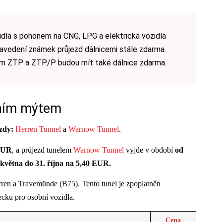
dla s pohonem na CNG, LPG a elektrická vozidla
avedení známek průjezd dálnicemi stále zdarma.
m ZTP a ZTP/P budou mít také dálnice zdarma.
tním mýtem
zdy:
Herren Tunnel
a
Warnow Tunnel
.
EUR
, a průjezd tunelem
Warnow Tunnel
vyjde v období
od
 května do 31. října na 5,40 EUR.
ren a Travemünde (B75). Tento tunel je zpoplatněn
ecku pro osobní vozidla.
Cena