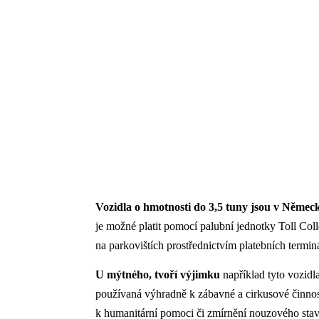
Vozidla o hmotnosti do 3,5 tuny jsou v Něme
je možné platit pomocí palubní jednotky Toll Coll
na parkovištích prostřednictvím platebních termin
U mýtného, tvoří výjimku
například tyto vozidla
používaná výhradně k zábavné a cirkusové činnost
k humanitární pomoci či zmírnění nouzového stav