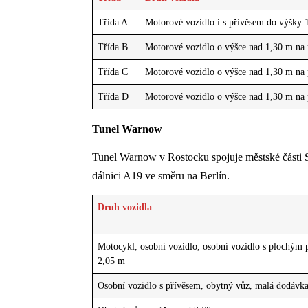
Třída A
Motorové vozidlo i s přívěsem do výšky 
Třída B
Motorové vozidlo o výšce nad 1,30 m na 
Třída C
Motorové vozidlo o výšce nad 1,30 m na 
Třída D
Motorové vozidlo o výšce nad 1,30 m na 
Tunel Warnow
Tunel Warnow v Rostocku spojuje městské části 
dálnici A19 ve směru na Berlín.
Druh vozidla
Motocykl, osobní vozidlo, osobní vozidlo s plochým
2,05 m
Osobní vozidlo s přívěsem, obytný vůz, malá dodávk