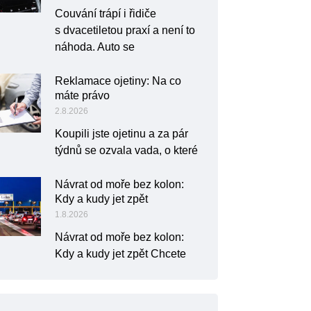
Couvání trápí i řidiče
s dvacetiletou praxí a není to
náhoda. Auto se
Reklamace ojetiny: Na co
máte právo
2.8.2026
Koupili jste ojetinu a za pár
týdnů se ozvala vada, o které
Návrat od moře bez kolon:
Kdy a kudy jet zpět
1.8.2026
Návrat od moře bez kolon:
Kdy a kudy jet zpět Chcete