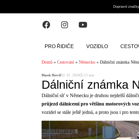
Dopravní značk
PRO ŘIDIČE
VOZIDLO
CESTO
Domů
»
Cestování
»
Německo
»
Dálniční známka Něm
Marek Hervíř
02. 01. 2026
🕓 12 min
Dálniční známka 
Dálniční síť v Německu je druhou nejdelší dálničn
průjezd dálnicemi pro většinu motorových vozi
vozidel se stále ještě jedná, a proto jsou i pro te