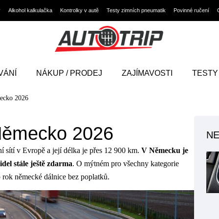
y
Alkohol kalkulačka
Kontrolky v autě
Testy zimních pneumatik
Povinné ručení
VÁNÍ
NÁKUP / PRODEJ
ZAJÍMAVOSTI
TESTY
ecko 2026
Německo 2026
NE
í sítí v Evropě a její délka je přes 12 900 km.
V Německu je
del stále ještě zdarma
. O mýtném pro všechny kategorie
nto rok německé dálnice bez poplatků.