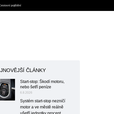
Cestovní pojištění
JNOVĚJŠÍ ČLÁNKY
Start-stop: Škodí motoru,
nebo šetří peníze
6.8.2026
Systém start-stop nezničí
motor a ve městě reálně
ušetří jednotky procent