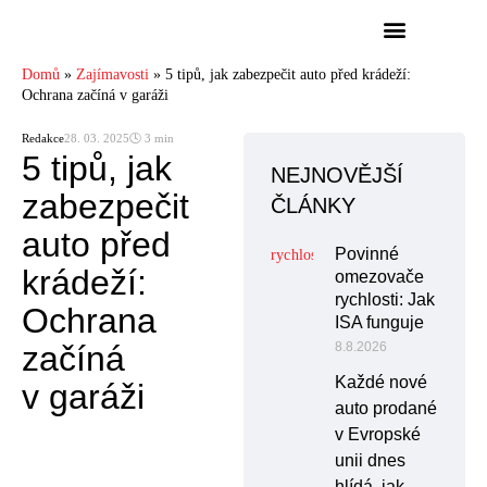
Domů
»
Zajímavosti
»
5 tipů, jak zabezpečit auto před krádeží:
Ochrana začíná v garáži
Redakce
28. 03. 2025
🕓 3 min
5 tipů, jak
NEJNOVĚJŠÍ
zabezpečit
ČLÁNKY
auto před
Povinné
krádeží:
omezovače
rychlosti: Jak
Ochrana
ISA funguje
začíná
8.8.2026
Každé nové
v garáži
auto prodané
v Evropské
unii dnes
hlídá, jak