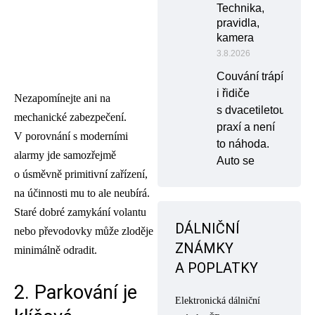
Technika,
pravidla,
kamera
3.8.2026
Couvání trápí
i řidiče
Nezapomínejte ani na
s dvacetiletou
mechanické zabezpečení.
praxí a není
V porovnání s moderními
to náhoda.
alarmy jde samozřejmě
Auto se
o úsměvně primitivní zařízení,
na účinnosti mu to ale neubírá.
Staré dobré zamykání volantu
DÁLNIČNÍ
nebo převodovky může zloděje
ZNÁMKY
minimálně odradit.
A POPLATKY
2. Parkování je
Elektronická dálniční