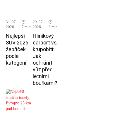
31. 07.
🕓
29. 07.
🕓
2026
7 min
2026
3 min
Nejlepší
Hliníkový
SUV 2026:
carport vs.
žebříček
krupobití:
podle
Jak
kategorií
ochránit
vůz před
letními
bouřkami?