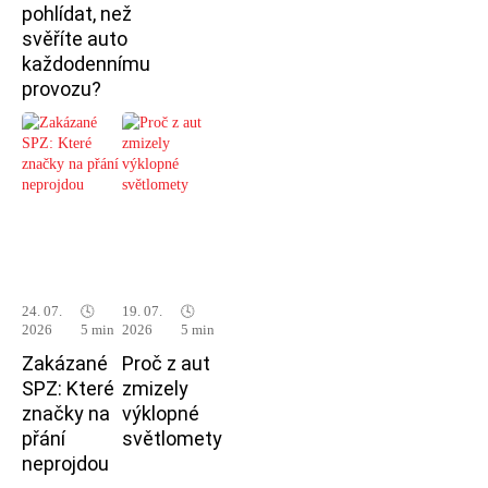
pohlídat, než
svěříte auto
každodennímu
provozu?
24. 07.
🕓
19. 07.
🕓
2026
5 min
2026
5 min
Zakázané
Proč z aut
SPZ: Které
zmizely
značky na
výklopné
přání
světlomety
neprojdou