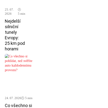
25. 07.
🕓
2026
5 min
Nejdelší
silniční
tunely
Evropy:
25 km pod
horami
24. 07. 2026
🕓 5 min
Co všechno si