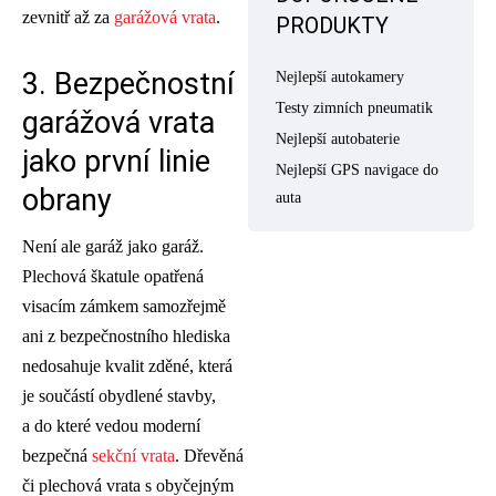
zevnitř až za
garážová vrata
.
PRODUKTY
3. Bezpečnostní
Nejlepší autokamery
Testy zimních pneumatik
garážová vrata
Nejlepší autobaterie
jako první linie
Nejlepší GPS navigace do
obrany
auta
Není ale garáž jako garáž.
Plechová škatule opatřená
visacím zámkem samozřejmě
ani z bezpečnostního hlediska
nedosahuje kvalit zděné, která
je součástí obydlené stavby,
a do které vedou moderní
bezpečná
sekční vrata
. Dřevěná
či plechová vrata s obyčejným