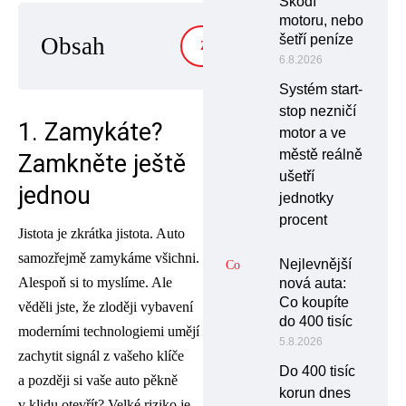
Škodí
motoru, nebo
šetří peníze
Obsah
ZOBRAZIT
6.8.2026
Systém start-
stop nezničí
1. Zamykáte?
motor a ve
městě reálně
Zamkněte ještě
ušetří
jednou
jednotky
procent
Jistota je zkrátka jistota. Auto
samozřejmě zamykáme všichni.
Nejlevnější
Alespoň si to myslíme. Ale
nová auta:
Co koupíte
věděli jste, že zloději vybavení
do 400 tisíc
moderními technologiemi umějí
5.8.2026
zachytit signál z vašeho klíče
Do 400 tisíc
a později si vaše auto pěkně
korun dnes
v klidu otevřít? Velké riziko je