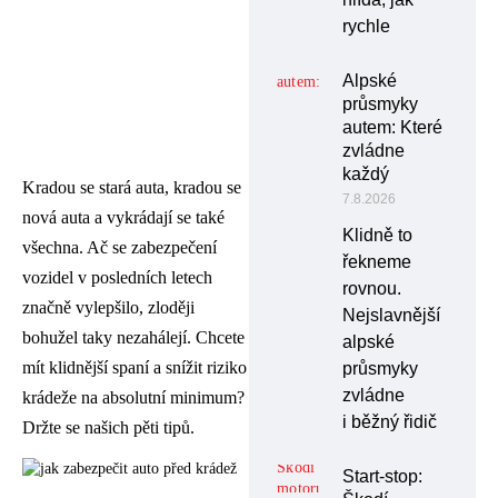
rychle
Alpské
průsmyky
autem: Které
zvládne
každý
Kradou se stará auta, kradou se
7.8.2026
nová auta a vykrádají se také
Klidně to
všechna. Ač se zabezpečení
řekneme
vozidel v posledních letech
rovnou.
značně vylepšilo, zloději
Nejslavnější
bohužel taky nezahálejí. Chcete
alpské
mít klidnější spaní a snížit riziko
průsmyky
zvládne
krádeže na absolutní minimum?
i běžný řidič
Držte se našich pěti tipů.
Start-stop: