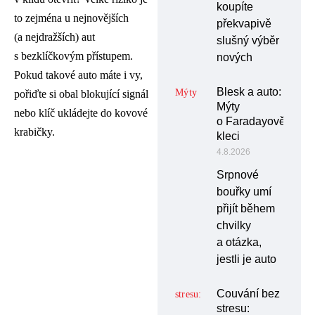
koupíte
to zejména u nejnovějších
překvapivě
(a nejdražších) aut
slušný výběr
s bezklíčkovým přístupem.
nových
Pokud takové auto máte i vy,
Blesk a auto:
pořiďte si obal blokující signál
Mýty
nebo klíč ukládejte do kovové
o Faradayově
krabičky.
kleci
4.8.2026
Srpnové
bouřky umí
přijít během
chvilky
a otázka,
jestli je auto
Couvání bez
stresu: