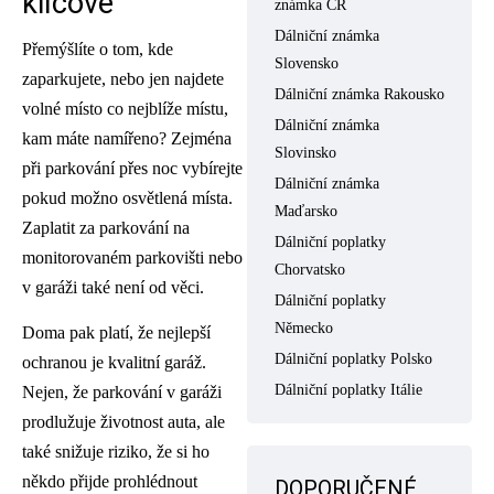
klíčové
známka ČR
Dálniční známka
Přemýšlíte o tom, kde
Slovensko
zaparkujete, nebo jen najdete
Dálniční známka Rakousko
volné místo co nejblíže místu,
Dálniční známka
kam máte namířeno? Zejména
Slovinsko
při parkování přes noc vybírejte
Dálniční známka
pokud možno osvětlená místa.
Maďarsko
Zaplatit za parkování na
Dálniční poplatky
monitorovaném parkovišti nebo
Chorvatsko
v garáži také není od věci.
Dálniční poplatky
Německo
Doma pak platí, že nejlepší
Dálniční poplatky Polsko
ochranou je kvalitní garáž.
Dálniční poplatky Itálie
Nejen, že parkování v garáži
prodlužuje životnost auta, ale
také snižuje riziko, že si ho
někdo přijde prohlédnout
DOPORUČENÉ