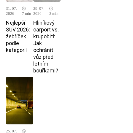
31. 07.
🕓
29. 07.
🕓
2026
7 min
2026
3 min
Nejlepší
Hliníkový
SUV 2026:
carport vs.
žebříček
krupobití:
podle
Jak
kategorií
ochránit
vůz před
letními
bouřkami?
25. 07.
🕓