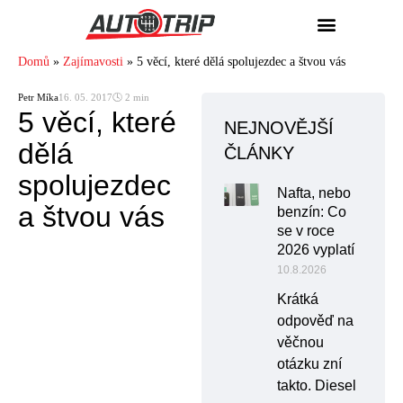
Domů
»
Zajímavosti
»
5 věcí, které dělá spolujezdec a štvou vás
Petr Míka
16. 05. 2017
🕓 2 min
5 věcí, které
NEJNOVĚJŠÍ
dělá
ČLÁNKY
spolujezdec
Nafta, nebo
a štvou vás
benzín: Co
se v roce
2026 vyplatí
10.8.2026
Krátká
odpověď na
věčnou
otázku zní
takto. Diesel