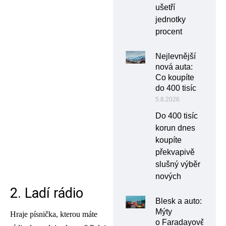
ušetří
jednotky
procent
Nejlevnější
nová auta:
Co koupíte
do 400 tisíc
5.8.2026
Do 400 tisíc
korun dnes
koupíte
překvapivě
slušný výběr
nových
2. Ladí rádio
Blesk a auto:
Mýty
Hraje písnička, kterou máte
o Faradayově