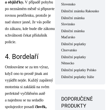
a objížďky.
V případě pohybu
Slovensko
po neznámém městě si připravte
Dálniční známka Rakousko
rovnou peněženku, protože je
Dálniční známka
nad slunce jasné, že vás pošle
Slovinsko
do zákazu, kde bude dle zákonu
Dálniční známka
schválnosti čekat příslušník
Maďarsko
policie.
Dálniční poplatky
Chorvatsko
4. Bordelaří
Dálniční poplatky
Německo
Omlouváme se za ten výraz,
Dálniční poplatky Polsko
když ono to prostě jinak ani
Dálniční poplatky Itálie
vyjádřit nejde. Každý zapálený
motorista si zakládá na svém
perfektně vyčištěném autě
DOPORUČENÉ
a najednou se na sedadlo
PRODUKTY
spolujezdce posadí
člověk,