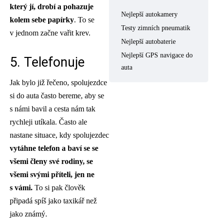
který jí, drobí a pohazuje
Nejlepší autokamery
kolem sebe papírky
. To se
Testy zimních pneumatik
v jednom začne vařit krev.
Nejlepší autobaterie
Nejlepší GPS navigace do
5. Telefonuje
auta
Jak bylo již řečeno, spolujezdce
si do auta často bereme, aby se
s námi bavil a cesta nám tak
rychleji utíkala. Často ale
nastane situace, kdy spolujezdec
vytáhne telefon a baví se se
všemi členy své rodiny, se
všemi svými příteli, jen ne
s vámi.
To si pak člověk
připadá spíš jako taxikář než
jako známý.