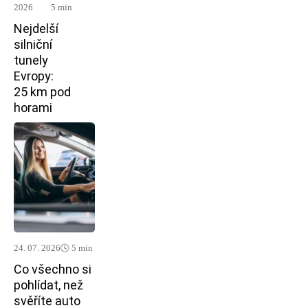
2026
5 min
Nejdelší
silniční
tunely
Evropy:
25 km pod
horami
24. 07. 2026
🕓 5 min
Co všechno si
pohlídat, než
svěříte auto