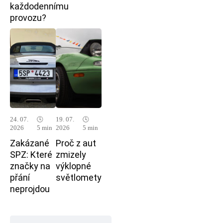
každodennímu
provozu?
24. 07.
🕓
19. 07.
🕓
2026
5 min
2026
5 min
Zakázané
Proč z aut
SPZ: Které
zmizely
značky na
výklopné
přání
světlomety
neprojdou