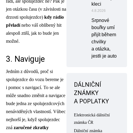
rádi, ale spolujezdec ne? Pak je
kleci
jen otázkou času (v závislosti na
4.8.2026
drzosti spolujezdce)
kdy rádio
Srpnové
přeladí
nebo váš oblíbený hit
bouřky umí
alespoň ztiší, jak to bude jen
přijít během
možné.
chvilky
a otázka,
jestli je auto
3. Naviguje
Jedním z důvodů, proč si
spolujezdce do vozu bereme je
DÁLNIČNÍ
i pomoc s navigací. To se ale
ZNÁMKY
může snadno změnit a navigace
A POPLATKY
bude jedna ze spolujezdcových
nenáviděných vlastností. Vůbec
Elektronická dálniční
nejhorší je, když spolujezdec
známka ČR
zná
zaručené zkratky
Dálniční známka