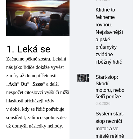
Klidně to
řekneme
rovnou.
Nejslavnější
alpské
1. Leká se
průsmyky
zvládne
Začneme pěkně zostra. Lekání
i běžný řidič
nás jako řidiče dokáže vyvést
z míry až do nepříčetnosti.
Start-stop:
Škodí
„
Ach
“
Ou
“ „
Sssss
“ a další
motoru, nebo
nespočet citoslovcí vyšší či nižší
šetří peníze
hlasitosti přicházejí vždy
6.8.2026
v době, kdy se řidič potřebuje
Systém start-
soustředit, zatímco spolujezdec
stop nezničí
už domýšlí následky nehody.
motor a ve
městě reálně