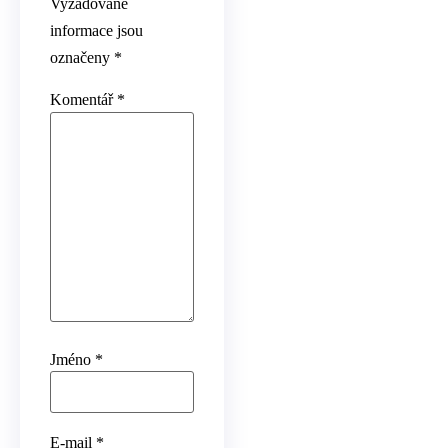
Vyžadované
informace jsou
označeny
*
Komentář
*
Jméno
*
E-mail
*