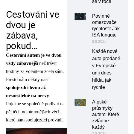
se v roce
Cestování ve
Povinné
dvou je
omezovače
rychlosti: Jak
zábava,
ISA funguje
8.8.2026
pokud…
Každé nové
Cestování autem je ve dvou
auto prodané
vždy zábavnější
než trávit
v Evropské
hodiny za volantem zcela sám.
unii dnes
Přesto nám někdy naši
hlídá, jak
rychle
spolujezdci lezou až
nesnesitelně na nervy
.
Alpské
Pojďme se společně podívat na
průsmyky
pět těch nejotravnějších věcí,
autem: Které
které nám spolujezdci provádí.
zvládne
každý
7.8.2026