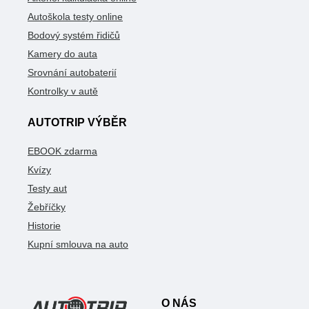
Autoškola testy online
Bodový systém řidičů
Kamery do auta
Srovnání autobaterií
Kontrolky v autě
AUTOTRIP VÝBĚR
EBOOK zdarma
Kvízy
Testy aut
Žebříčky
Historie
Kupní smlouva na auto
O NÁS