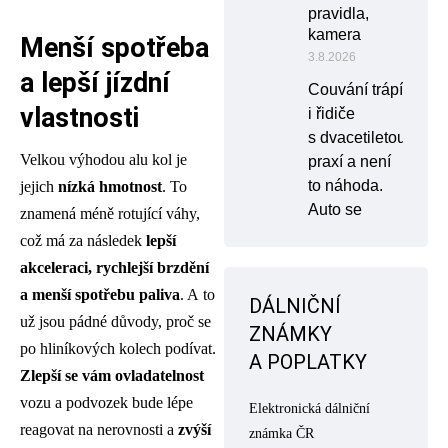
pravidla,
kamera
Menší spotřeba
3.8.2026
a lepší jízdní
Couvání trápí
vlastnosti
i řidiče
s dvacetiletou
Velkou výhodou alu kol je
praxí a není
to náhoda.
jejich
nízká hmotnost
. To
Auto se
znamená méně rotující váhy,
což má za následek
lepší
akceleraci, rychlejší brzdění
a menší spotřebu paliva
. A to
DÁLNIČNÍ
už jsou pádné důvody, proč se
ZNÁMKY
po hliníkových kolech podívat.
A POPLATKY
Zlepší se vám ovladatelnost
vozu a podvozek bude lépe
Elektronická dálniční
reagovat na nerovnosti a
zvýší
známka ČR