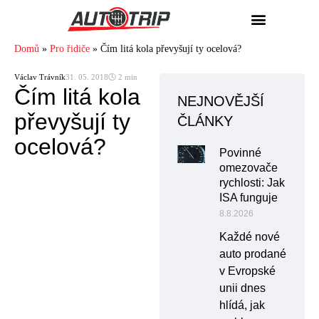
Domů
»
Pro řidiče
»
Čím litá kola převyšují ty ocelová?
Václav Trávník
31. 05. 2018
🕓 2 min
Čím litá kola
NEJNOVĚJŠÍ
převyšují ty
ČLÁNKY
ocelová?
Povinné
omezovače
rychlosti: Jak
ISA funguje
8.8.2026
Každé nové
auto prodané
v Evropské
unii dnes
hlídá, jak