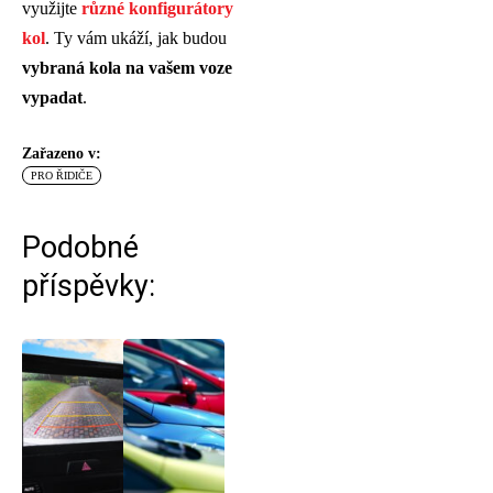
využijte
různé konfigurátory
kol
. Ty vám ukáží, jak budou
vybraná kola na vašem voze
vypadat
.
Zařazeno v:
PRO ŘIDIČE
Podobné
příspěvky: