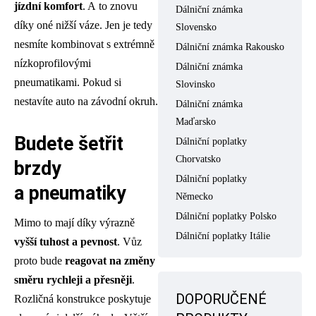
jízdní komfort
. A to znovu
Dálniční známka
díky oné nižší váze. Jen je tedy
Slovensko
nesmíte kombinovat s extrémně
Dálniční známka Rakousko
nízkoprofilovými
Dálniční známka
pneumatikami. Pokud si
Slovinsko
nestavíte auto na závodní okruh.
Dálniční známka
Maďarsko
Budete šetřit
Dálniční poplatky
Chorvatsko
brzdy
Dálniční poplatky
a pneumatiky
Německo
Dálniční poplatky Polsko
Mimo to mají díky výrazně
Dálniční poplatky Itálie
vyšší tuhost a pevnost
. Vůz
proto bude
reagovat na změny
směru rychleji a přesněji
.
DOPORUČENÉ
Rozličná konstrukce poskytuje