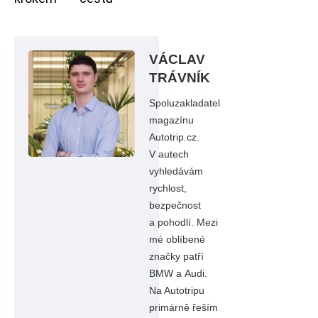
VÁCLAV
TRÁVNÍK
Spoluzakladatel
magazínu
Autotrip.cz.
V autech
vyhledávám
rychlost,
bezpečnost
a pohodlí. Mezi
mé oblíbené
značky patří
BMW a Audi.
Na Autotripu
primárně řeším