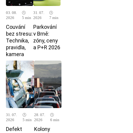
03. 08.
🕓
31. 07.
🕓
2026
5 min
2026
7 min
Couvání
Parkování
bez stresu:
v Brně:
Technika,
zóny, ceny
pravidla,
a P+R 2026
kamera
31. 07.
🕓
28. 07.
🕓
2026
5 min
2026
6 min
Defekt
Kolony