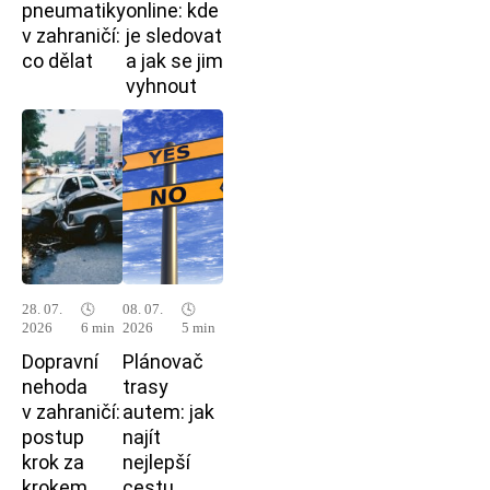
pneumatiky
online: kde
v zahraničí:
je sledovat
co dělat
a jak se jim
vyhnout
28. 07.
🕓
08. 07.
🕓
2026
6 min
2026
5 min
Dopravní
Plánovač
nehoda
trasy
v zahraničí:
autem: jak
postup
najít
krok za
nejlepší
krokem
cestu