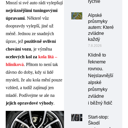
rychle
Mnozí si své auto rádi vylepšují
nejrůznějšími tuningovými
Alpské
úpravami
. Některé vůz
průsmyky
doopravdy vylepší, jiné už
autem: Které
zvládne
méně. Jednou ze snadných
každý
úprav, jež
pozitivně ovlivní
7.8.2026
chování vozu
, je výměna
Klidně to
ocelových kol za
kola litá –
řekneme
hliníková
. Přitom to není tak
rovnou.
dávno do doby, kdy si lidé
Nejslavnější
mysleli, že alu kola mění pouze
alpské
vzhled, a tudíž zajímají jen
průsmyky
mladé. Podívejme se ale na
zvládne
jejich opravdové výhody
.
i běžný řidič
Start-stop:
Škodí