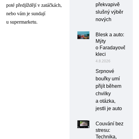
překvapivě
poté předjíždějí v zatáčkách,
slušný výběr
nebo vám je sundají
nových
u supermarketu.
Blesk a auto:
Mýty
o Faradayově
kleci
4.8.2026
Srpnové
bouřky umí
přijít během
chvilky
a otázka,
jestli je auto
Couvání bez
stresu:
Technika,