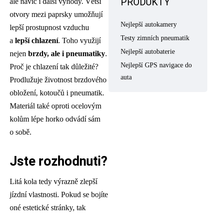
PRODUKTY
ale navíc i další výhody. Větší
otvory mezi paprsky umožňují
Nejlepší autokamery
lepší prostupnost vzduchu
Testy zimních pneumatik
a
lepší chlazení
. Toho využijí
Nejlepší autobaterie
nejen
brzdy, ale i pneumatiky
.
Nejlepší GPS navigace do
Proč je chlazení tak důležité?
auta
Prodlužuje životnost brzdového
obložení, kotoučů i pneumatik.
Materiál také oproti ocelovým
kolům lépe horko odvádí sám
o sobě.
Jste rozhodnuti?
Litá kola tedy výrazně zlepší
jízdní vlastnosti. Pokud se bojíte
oné estetické stránky, tak