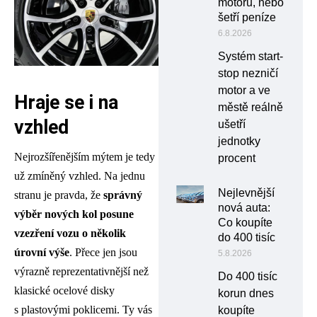
motoru, nebo
šetří peníze
6.8.2026
Systém start-
stop nezničí
motor a ve
Hraje se i na
městě reálně
vzhled
ušetří
jednotky
Nejrozšířenějším mýtem je tedy
procent
už zmíněný vzhled. Na jednu
Nejlevnější
stranu je pravda, že
správný
nová auta:
výběr nových kol posune
Co koupíte
vzezření vozu o několik
do 400 tisíc
úrovní výše
. Přece jen jsou
5.8.2026
výrazně reprezentativnější než
Do 400 tisíc
klasické ocelové disky
korun dnes
s plastovými poklicemi. Ty vás
koupíte