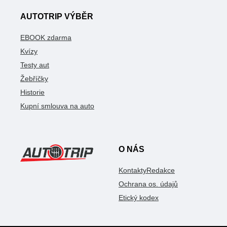
AUTOTRIP VÝBĚR
EBOOK zdarma
Kvízy
Testy aut
Žebříčky
Historie
Kupní smlouva na auto
O NÁS
Kontakty
Redakce
Ochrana os. údajů
Etický kodex