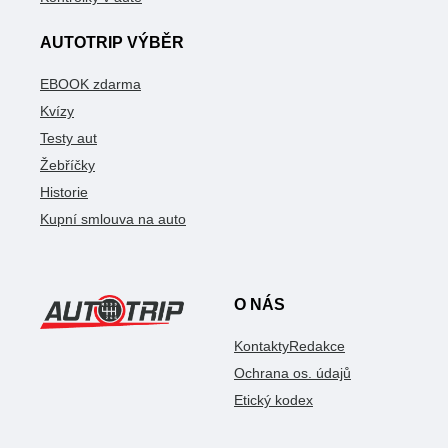
AUTOTRIP VÝBĚR
EBOOK zdarma
Kvízy
Testy aut
Žebříčky
Historie
Kupní smlouva na auto
O NÁS
Kontakty
Redakce
Ochrana os. údajů
Etický kodex