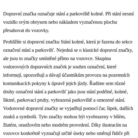
Dopravní značka označuje stání a parkoviště kolmé. Při stání nesmí
vozidlo svým obrysem nebo nákladem vyznačenou plochu
přesahovat do vozovky.
Prohlížíte si dopravní značku Stání kolmé, která je řazena do sekce
označení stání a parkovišť. Nejedná se o klasické dopravní značky,
ale jsou to značky umístěné přímo na vozovce. Skupina
vodorovných dopravních značek je souhrn označení, které
informují, upozorňují a dávají účastníkům provozu na pozemních
komunikacích pokyny k úpravě jejich jízdy. Řadíme sem různé
druhy označení stání a parkovišť jako jsou stání podélné, kolmé,
šikmé, parkovací pruhy, vyhrazená parkoviště a omezené stání.
Vodorovné dopravní značky se vyjadřují pomocí čar, šipek, dalších
znaků a symbolů. Tyto značky mohou být vyobrazeny v bílém,
žlutém, oranžovém nebo modrém provedení. Díky ilustracím na
vozovce konkrétně vyznačují určité úseky nebo směrují řidiče při