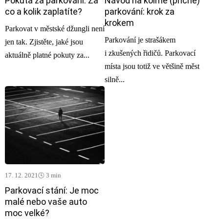
Pokuta za parkování: Za
Návod na kolmé (příčné)
co a kolik zaplatíte?
parkování: krok za
krokem
Parkovat v městské džungli není
Parkování je strašákem
jen tak. Zjistěte, jaké jsou
i zkušených řidičů. Parkovací
aktuálně platné pokuty za...
místa jsou totiž ve většině měst
silně...
17. 12. 2021
🕓 3 min
Parkovací stání: Je moc
malé nebo vaše auto
moc velké?