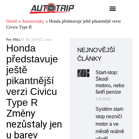
Domů
»
Autonovinky
»
Honda představuje ještě pikantnější verzi
Civicu Type R
Petr Míka
20. 08. 2016
🕓 2 min
Honda
NEJNOVĚJŠÍ
představuje
ČLÁNKY
ještě
Start-stop:
pikantnější
Škodí
motoru, nebo
verzi Civicu
šetří peníze
Type R
6.8.2026
Systém start-
Změny
stop nezničí
nezůstaly jen
motor a ve
městě reálně
u barev
ušetří