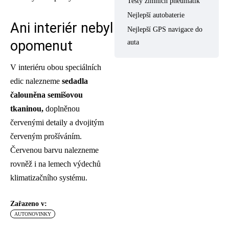
Testy zimních pneumatik
Nejlepší autobaterie
Ani interiér nebyl
Nejlepší GPS navigace do
opomenut
auta
V interiéru obou speciálních
edic nalezneme
sedadla
čalouněna semišovou
tkaninou,
doplněnou
červenými detaily a dvojitým
červeným prošíváním.
Červenou barvu nalezneme
rovněž i na lemech výdechů
klimatizačního systému.
Zařazeno v:
AUTONOVINKY