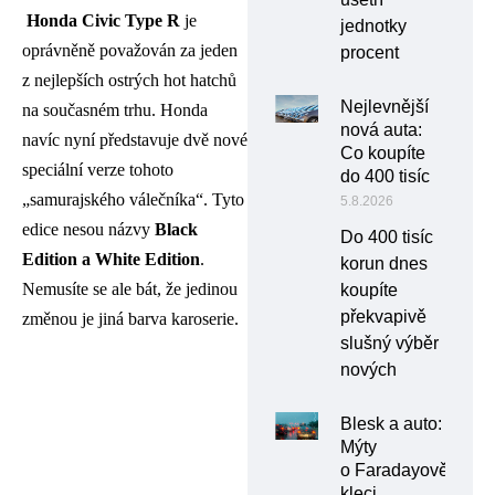
Honda Civic Type R
je
jednotky
oprávněně považován za jeden
procent
z nejlepších ostrých hot hatchů
Nejlevnější
na současném trhu. Honda
nová auta:
navíc nyní představuje dvě nové
Co koupíte
speciální verze tohoto
do 400 tisíc
„samurajského válečníka“. Tyto
5.8.2026
edice nesou názvy
Black
Do 400 tisíc
Edition a White Edition
.
korun dnes
Nemusíte se ale bát, že jedinou
koupíte
překvapivě
změnou je jiná barva karoserie.
slušný výběr
nových
Blesk a auto:
Mýty
o Faradayově
kleci