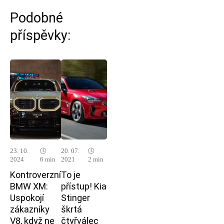
Podobné
příspěvky:
23. 10.
🕓
20. 07.
🕓
2024
6 min
2021
2 min
Kontroverzní
To je
BMW XM:
přístup! Kia
Uspokojí
Stinger
zákazníky
škrtá
V8, když ne
čtyřválec