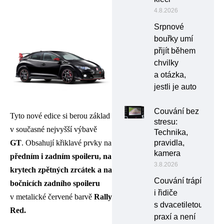
4.8.2026
Srpnové
bouřky umí
přijít během
chvilky
a otázka,
jestli je auto
Couvání bez
Tyto nové edice si berou základ
stresu:
v současné nejvyšší výbavě
Technika,
pravidla,
GT
. Obsahují křiklavé prvky na
kamera
předním i zadním spoileru, na
3.8.2026
krytech zpětných zrcátek a na
Couvání trápí
bočnicích zadního spoileru
i řidiče
v metalické červené barvě
Rally
s dvacetiletou
Red.
praxí a není