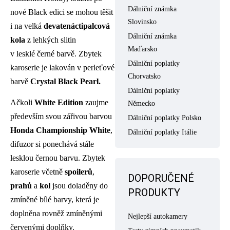
Dálniční známka
nové Black edici se mohou těšit
Slovinsko
i na velká
devatenáctipalcová
Dálniční známka
kola
z lehkých slitin
Maďarsko
v lesklé černé barvě. Zbytek
Dálniční poplatky
karoserie je lakován v perleťové
Chorvatsko
barvě
Crystal Black Pearl.
Dálniční poplatky
Ačkoli
White Edition
zaujme
Německo
především svou zářivou barvou
Dálniční poplatky Polsko
Honda Championship White
,
Dálniční poplatky Itálie
difuzor si ponechává stále
lesklou černou barvu. Zbytek
karoserie včetně
spoilerů
,
DOPORUČENÉ
prahů
a
kol
jsou doladěny do
PRODUKTY
zmíněné bílé barvy, která je
doplněna rovněž zmíněnými
Nejlepší autokamery
červenými doplňky.