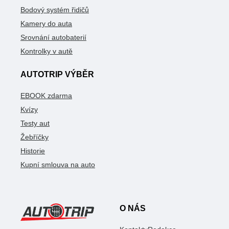
Bodový systém řidičů
Kamery do auta
Srovnání autobaterií
Kontrolky v autě
AUTOTRIP VÝBĚR
EBOOK zdarma
Kvízy
Testy aut
Žebříčky
Historie
Kupní smlouva na auto
O NÁS