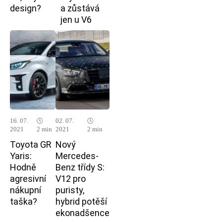
design?
a zůstává
jen u V6
16. 07.
🕓
02. 07.
🕓
2021
2 min
2021
2 min
Toyota GR
Nový
Yaris:
Mercedes-
Hodně
Benz třídy S:
agresivní
V12 pro
nákupní
puristy,
taška?
hybrid potěší
ekonadšence