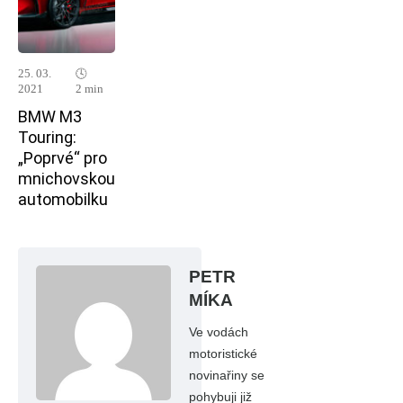
25. 03.
🕓
2021
2 min
BMW M3
Touring:
„Poprvé“ pro
mnichovskou
automobilku
PETR
MÍKA
Ve vodách
motoristické
novinařiny se
pohybuji již