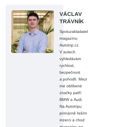
VÁCLAV
TRÁVNÍK
Spoluzakladatel
magazínu
Autotrip.cz.
V autech
vyhledávám
rychlost,
bezpečnost
a pohodlí. Mezi
mé oblíbené
značky patří
BMW a Audi.
Na Autotripu
primárně řeším
inzerci a chod
magazínu po