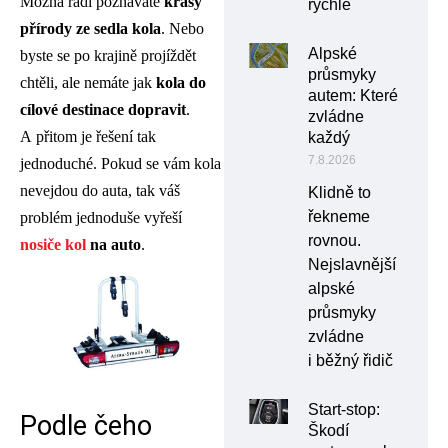
Možná rádi poznáváte
krásy
rychle
přírody ze sedla kola
. Nebo
Alpské
byste se po krajině projíždět
průsmyky
chtěli, ale nemáte jak
kola do
autem: Které
cílové destinace dopravit
.
zvládne
A přitom je řešení tak
každý
7.8.2026
jednoduché. Pokud se vám kola
nevejdou do auta, tak váš
Klidně to
řekneme
problém jednoduše vyřeší
rovnou.
nosiče kol
na auto
.
Nejslavnější
alpské
průsmyky
zvládne
i běžný řidič
Start-stop:
Podle čeho
Škodí