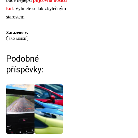
bude nejlepší
půjčovna nosičů
kol
. Vyhnete se tak zbytečným
starostem.
Zařazeno v:
PRO ŘIDIČE
Podobné
příspěvky: