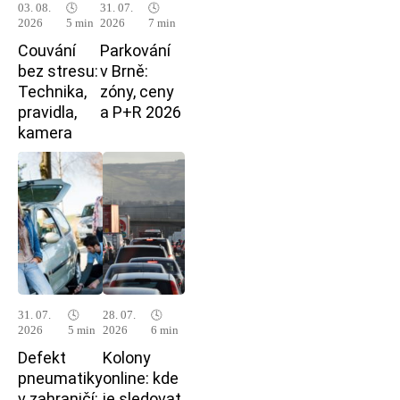
03. 08.
🕓
31. 07.
🕓
2026
5 min
2026
7 min
Couvání
Parkování
bez stresu:
v Brně:
Technika,
zóny, ceny
pravidla,
a P+R 2026
kamera
31. 07.
🕓
28. 07.
🕓
2026
5 min
2026
6 min
Defekt
Kolony
pneumatiky
online: kde
v zahraničí:
je sledovat