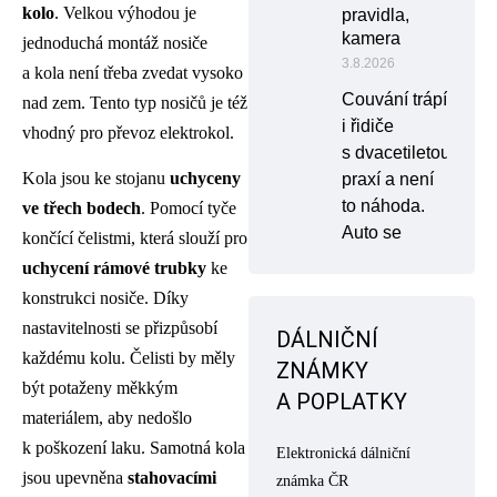
kolo
. Velkou výhodou je
pravidla,
kamera
jednoduchá montáž nosiče
3.8.2026
a kola není třeba zvedat vysoko
Couvání trápí
nad zem. Tento typ nosičů je též
i řidiče
vhodný pro převoz elektrokol.
s dvacetiletou
Kola jsou ke stojanu
uchyceny
praxí a není
to náhoda.
ve třech bodech
. Pomocí tyče
Auto se
končící čelistmi, která slouží pro
uchycení rámové trubky
ke
konstrukci nosiče. Díky
nastavitelnosti se přizpůsobí
DÁLNIČNÍ
každému kolu. Čelisti by měly
ZNÁMKY
být potaženy měkkým
A POPLATKY
materiálem, aby nedošlo
k poškození laku. Samotná kola
Elektronická dálniční
jsou upevněna
stahovacími
známka ČR