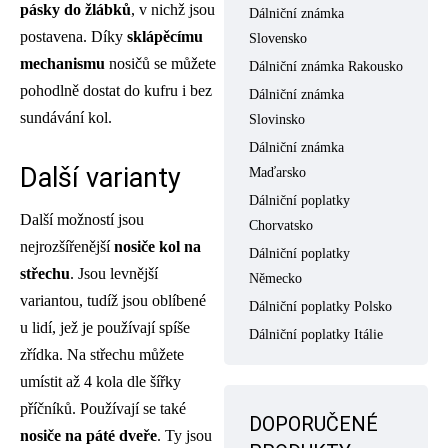
pásky do žlábků
, v nichž jsou
Dálniční známka
postavena. Díky
sklápěcímu
Slovensko
mechanismu
nosičů se můžete
Dálniční známka Rakousko
pohodlně dostat do kufru i bez
Dálniční známka
sundávání kol.
Slovinsko
Dálniční známka
Další varianty
Maďarsko
Dálniční poplatky
Další možností jsou
Chorvatsko
nejrozšířenější
nosiče kol na
Dálniční poplatky
střechu
. Jsou levnější
Německo
variantou, tudíž jsou oblíbené
Dálniční poplatky Polsko
u lidí, jež je používají spíše
Dálniční poplatky Itálie
zřídka. Na střechu můžete
umístit až 4 kola dle šířky
příčníků. Používají se také
DOPORUČENÉ
nosiče na páté dveře
. Ty jsou