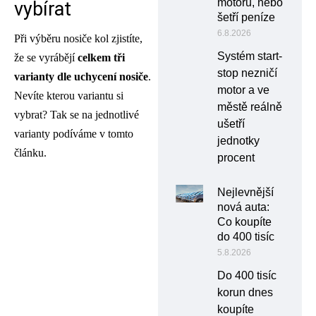
motoru, nebo
vybírat
šetří peníze
6.8.2026
Při výběru nosiče kol zjistíte,
Systém start-
že se vyrábějí
celkem tři
stop nezničí
varianty dle uchycení nosiče
.
motor a ve
Nevíte kterou variantu si
městě reálně
vybrat? Tak se na jednotlivé
ušetří
varianty podíváme v tomto
jednotky
článku.
procent
Nejlevnější
nová auta:
Co koupíte
do 400 tisíc
5.8.2026
Do 400 tisíc
korun dnes
koupíte