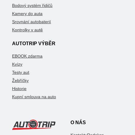
Bodový systém řidičů
Kamery do auta
Srovnání autobaterií
Kontrolky v autě
AUTOTRIP VÝBĚR
EBOOK zdarma
Kvízy
Testy aut
Žebříčky
Historie
Kupní smlouva na auto
O NÁS
Kontakty
Redakce