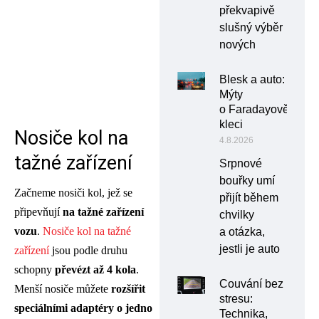
překvapivě
slušný výběr
nových
Blesk a auto:
Mýty
o Faradayově
kleci
Nosiče kol na
4.8.2026
tažné zařízení
Srpnové
bouřky umí
Začneme nosiči kol, jež se
přijít během
připevňují
na tažné zařízení
chvilky
vozu
.
Nosiče kol na tažné
a otázka,
jestli je auto
zařízení
jsou podle druhu
schopny
převézt až 4 kola
.
Couvání bez
Menší nosiče můžete
rozšířit
stresu:
speciálními adaptéry o jedno
Technika,