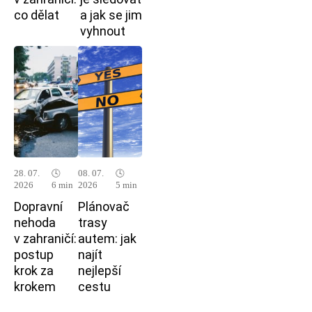
co dělat
a jak se jim
vyhnout
28. 07.
🕓
08. 07.
🕓
2026
6 min
2026
5 min
Dopravní
Plánovač
nehoda
trasy
v zahraničí:
autem: jak
postup
najít
krok za
nejlepší
krokem
cestu