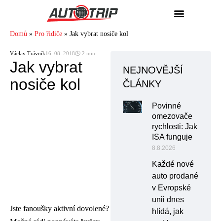
Domů
»
Pro řidiče
»
Jak vybrat nosiče kol
Václav Trávník
16. 08. 2018
🕓 2 min
Jak vybrat
NEJNOVĚJŠÍ
nosiče kol
ČLÁNKY
Povinné
omezovače
rychlosti: Jak
ISA funguje
8.8.2026
Každé nové
auto prodané
v Evropské
unii dnes
Jste fanoušky aktivní dovolené?
hlídá, jak