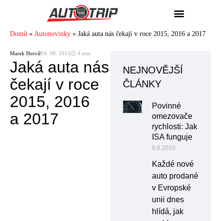
Domů
»
Autonovinky
»
Jaká auta nás čekají v roce 2015, 2016 a 2017
Marek Hervíř
04. 08. 2015
🕓 4 min
Jaká auta nás
NEJNOVĚJŠÍ
čekají v roce
ČLÁNKY
2015, 2016
Povinné
a 2017
omezovače
rychlosti: Jak
ISA funguje
8.8.2026
Každé nové
auto prodané
v Evropské
unii dnes
hlídá, jak