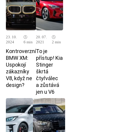
23. 10.
🕓
20. 07.
🕓
2024
6 min
2021
2 min
Kontroverzní
To je
BMW XM:
přístup! Kia
Uspokojí
Stinger
zákazníky
škrtá
V8, když ne
čtyřválec
design?
a zůstává
jen u V6