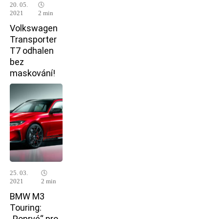
20. 05.
🕓
2021
2 min
Volkswagen
Transporter
T7 odhalen
bez
maskování!
25. 03.
🕓
2021
2 min
BMW M3
Touring:
„Poprvé“ pro