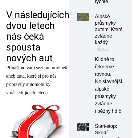
rychle
V následujících
Alpské
dvou letech
průsmyky
autem: Které
nás čeká
zvládne
každý
spousta
7.8.2026
nových aut
Klidně to
řekneme
Přinášíme vám seznam novinek
rovnou.
aneb auta, které si pro nás
Nejslavnější
připravily automobilky
alpské
v následujících letech.
průsmyky
zvládne
i běžný řidič
Start-stop:
Škodí