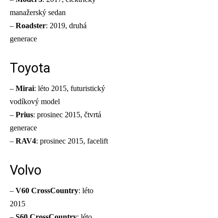
manažerský sedan
–
Roadster
: 2019, druhá
generace
Toyota
–
Mirai
: léto 2015, futuristický
vodíkový model
–
Prius
: prosinec 2015, čtvrtá
generace
–
RAV4
: prosinec 2015, facelift
Volvo
–
V60 CrossCountry
: léto
2015
–
S60 CrossCountry
: léto