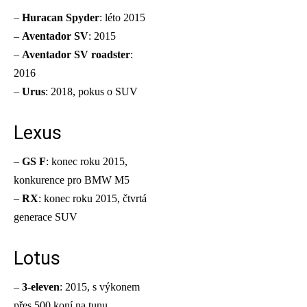
–
Huracan Spyder
: léto 2015
–
Aventador SV
: 2015
–
Aventador SV roadster
:
2016
–
Urus
: 2018, pokus o SUV
Lexus
–
GS F
: konec roku 2015,
konkurence pro BMW M5
–
RX
: konec roku 2015, čtvrtá
generace SUV
Lotus
–
3-eleven
: 2015, s výkonem
přes 500 koní na tunu