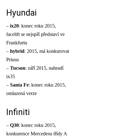
Hyundai
–
ix20
: konec roku 2015,
facelift se nejspíš představí ve
Frankfurtu
–
hybrid
: 2015, má konkurovat
Priusu
–
Tucson
: září 2015, nahradí
ix35
–
Santa Fe
: konec roku 2015,
omlazená verze
Infiniti
–
Q30
: konec roku 2015,
konkurence Mercedesu třídy A