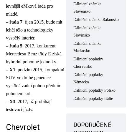
Dálniční známka
levnější eMková řada pro
Slovensko
mladé.
Dálniční známka Rakousko
–
řada 7
: říjen 2015, bude mít
Dálniční známka
lehčí tělo a technologicky
Slovinsko
vyspělý interiér.
Dálniční známka
–
řada 5
: 2017, konkurent
Maďarsko
Mercedesu Benz třídy E získá
Dálniční poplatky
hybridní pohonné jednotky.
Chorvatsko
–
X1
: podzim 2015, kompaktní
Dálniční poplatky
SUV ve druhé generace
Německo
vystřídá zadní pohon předním
Dálniční poplatky Polsko
pohonem kol.
Dálniční poplatky Itálie
–
X3
: 2017, už probíhají
testovací jízdy.
DOPORUČENÉ
Chevrolet