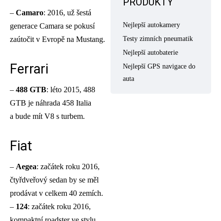
PRODUKTY
–
Camaro
: 2016, už šestá
Nejlepší autokamery
generace Camara se pokusí
zaútočit v Evropě na Mustang.
Testy zimních pneumatik
Nejlepší autobaterie
Ferrari
Nejlepší GPS navigace do
auta
–
488 GTB
: léto 2015, 488
GTB je náhrada 458 Italia
a bude mít V8 s turbem.
Fiat
–
Aegea
: začátek roku 2016,
čtyřdveřový sedan by se měl
prodávat v celkem 40 zemích.
–
124
: začátek roku 2016,
kompaktní roadster ve stylu