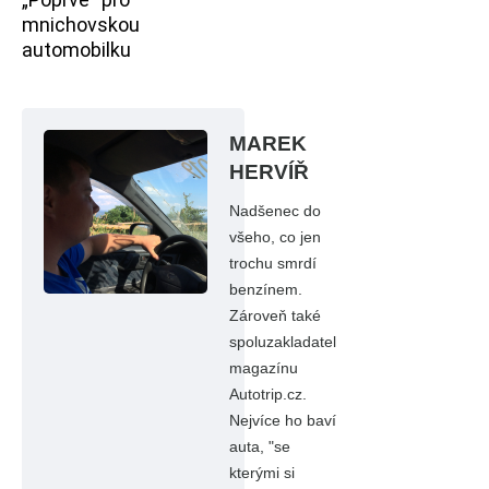
mnichovskou
automobilku
MAREK
HERVÍŘ
Nadšenec do
všeho, co jen
trochu smrdí
benzínem.
Zároveň také
spoluzakladatel
magazínu
Autotrip.cz.
Nejvíce ho baví
auta, "se
kterými si