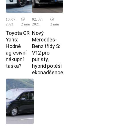
16. 07.
🕓
02. 07.
🕓
2021
2 min
2021
2 min
Toyota GR
Nový
Yaris:
Mercedes-
Hodně
Benz třídy S:
agresivní
V12 pro
nákupní
puristy,
taška?
hybrid potěší
ekonadšence