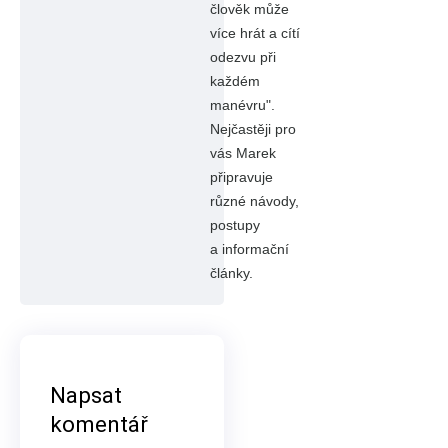
člověk může
více hrát a cítí
odezvu při
každém
manévru".
Nejčastěji pro
vás Marek
připravuje
různé návody,
postupy
a informační
články.
Napsat
komentář