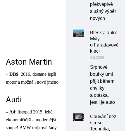
překvapivě
slušný výběr
nových
Blesk a auto:
Mýty
o Faradayově
kleci
4.8.2026
Aston Martin
Srpnové
–
DB9
: 2016, dostane lepší
bouřky umí
přijít během
motor a možná i nové jméno
chvilky
a otázka,
Audi
jestli je auto
–
A4
: listopad 2015, lehčí,
Couvání bez
ekonomičtější a modernější
stresu:
soupeř BMW trojkové řady.
Technika,