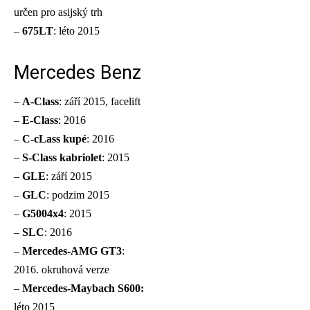
určen pro asijský trh
–
675LT
: léto 2015
Mercedes Benz
–
A-Class
: září 2015, facelift
–
E-Class
: 2016
–
C-cLass kupé
: 2016
–
S-Class kabriolet
: 2015
–
GLE
: září 2015
–
GLC
: podzim 2015
–
G5004x4
: 2015
–
SLC
: 2016
–
Mercedes-AMG GT3
:
2016. okruhová verze
–
Mercedes-Maybach S600:
léto 2015