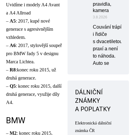
pravidla,
Uvidíme i modely A4 Avant
kamera
a A4 Allroad
3.8.2026
–
A5
: 2017, kupé nové
Couvání trápí
generace s agresivnějším
i řidiče
vzhledem.
s dvacetiletou
–
A6
: 2017, stylovější soupeř
praxí a není
pro BMW řady 5 v designu
to náhoda.
Marca Lichtea.
Auto se
–
R8
:konec roku 2015, už
druhá generace.
–
Q5
: konec roku 2015, další
DÁLNIČNÍ
druhá generace, využije díly
ZNÁMKY
A4.
A POPLATKY
BMW
Elektronická dálniční
známka ČR
–
M2
: konec roku 2015,