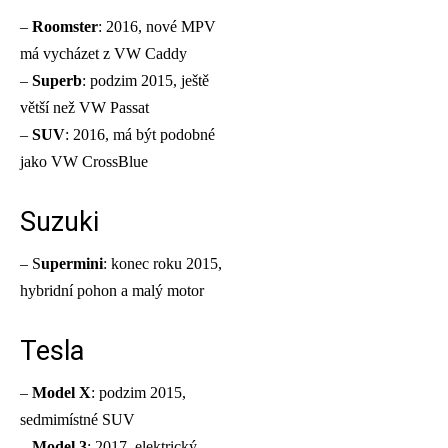
–
Roomster
: 2016, nové MPV
má vycházet z VW Caddy
–
Superb
: podzim 2015, ještě
větší než VW Passat
–
SUV
: 2016, má být podobné
jako VW CrossBlue
Suzuki
– S
upermini
: konec roku 2015,
hybridní pohon a malý motor
Tesla
–
Model X
: podzim 2015,
sedmimístné SUV
–
Model 3
: 2017, elektrický