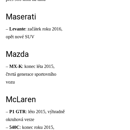
Maserati
–
Levante
: začátek roku 2016,
opět nové SUV
Mazda
–
MX-K
: konec léta 2015,
čtvrtá generace sportovního
vozu
McLaren
–
P1 GTR
: léto 2015, výhradně
okruhová verze
–
540C
: konec roku 2015,