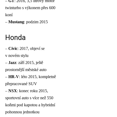
–
GT
: 2016, 3,5 litrový motor
twinturbo s výkonem přes 600
koní
–
Mustang
: podzim 2015
Honda
–
Civic
: 2017, objeví se
v novém stylu
–
Jazz
: září 2015, ještě
prostornější městské auto
–
HR-V
: léto 2015, kompletně
přepracované SUV
–
NSX
: konec roku 2015,
sportovní auto s více než 550
koňmi pod kapotou a hybridní
pohonnou jednotkou