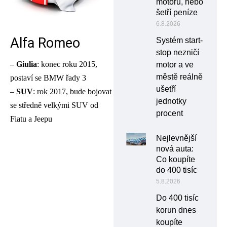
motoru, nebo
šetří peníze
6.8.2026
Alfa Romeo
Systém start-
stop nezničí
–
Giulia
: konec roku 2015,
motor a ve
městě reálně
postaví se BMW řady 3
ušetří
–
SUV
: rok 2017, bude bojovat
jednotky
se středně velkými SUV od
procent
Fiatu a Jeepu
Nejlevnější
nová auta:
Co koupíte
do 400 tisíc
5.8.2026
Do 400 tisíc
korun dnes
koupíte