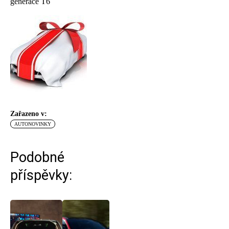
generace T6
Zařazeno v:
AUTONOVINKY
Podobné
příspěvky: