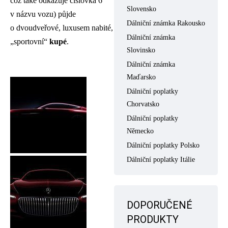
což také odkazuje číslovka 6
Slovensko
v názvu vozu) půjde
Dálniční známka Rakousko
o dvoudveřové, luxusem nabité,
Dálniční známka
„sportovní“
kupé
.
Slovinsko
Dálniční známka
Maďarsko
Dálniční poplatky
Chorvatsko
Dálniční poplatky
Německo
Dálniční poplatky Polsko
Dálniční poplatky Itálie
DOPORUČENÉ
PRODUKTY