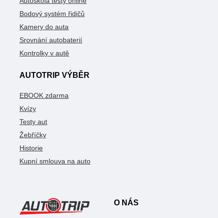
Autoškola testy online
Bodový systém řidičů
Kamery do auta
Srovnání autobaterií
Kontrolky v autě
AUTOTRIP VÝBĚR
EBOOK zdarma
Kvízy
Testy aut
Žebříčky
Historie
Kupní smlouva na auto
O NÁS