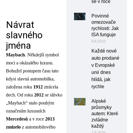
se v roce
Povinné
Návrat
omezovače
rychlosti: Jak
slavného
ISA funguje
8.8.2026
jména
Každé nové
Maybach
. Někdejší symbol
auto prodané
moci a okázalého luxusu.
v Evropské
Bohužel postupem času tato
unii dnes
kdysi slavná automobilka,
hlídá, jak
rychle
založena roku
1912
ztrácela
dech. Od roku
2012
se slůvko
Alpské
„Maybach“ stalo pouhým
průsmyky
označením luxusních
autem: Které
Mercedesů
a v roce
2013
zvládne
každý
zmizelo
z automobilového
7.8.2026