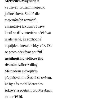
Mercedes-Maybach 6
využívat, prozatím nepadlo
jediné slovo. Soudě dle
majestátních rozměrů
a množství luxusní výbavy,
která se dá v interiéru očekávat
je ale jasné, že rozhodně
nepůjde o kterak lehký vůz. Dá
se proto očekávat použití
nejsilnějšího vidlicového
dvanáctiválce
z dílny
Mercedesu s dvojitým
přeplňováním. Šušká se ovšem,
že by nás mohl Mercedes
šokovat a postavit pro Maybach
motor
W16
.