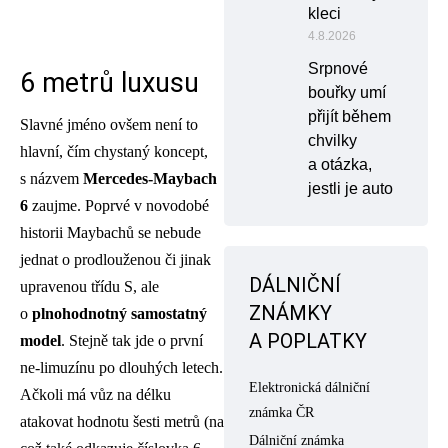
kleci
4.8.2026
Srpnové
6 metrů luxusu
bouřky umí
přijít během
Slavné jméno ovšem není to
chvilky
hlavní, čím chystaný koncept,
a otázka,
s názvem
Mercedes-Maybach
jestli je auto
6
zaujme. Poprvé v novodobé
historii Maybachů se nebude
jednat o prodlouženou či jinak
DÁLNIČNÍ
upravenou třídu S, ale
ZNÁMKY
o
plnohodnotný samostatný
A POPLATKY
model
. Stejně tak jde o první
ne-limuzínu po dlouhých letech.
Elektronická dálniční
Ačkoli má vůz na délku
známka ČR
atakovat hodnotu šesti metrů (na
Dálniční známka