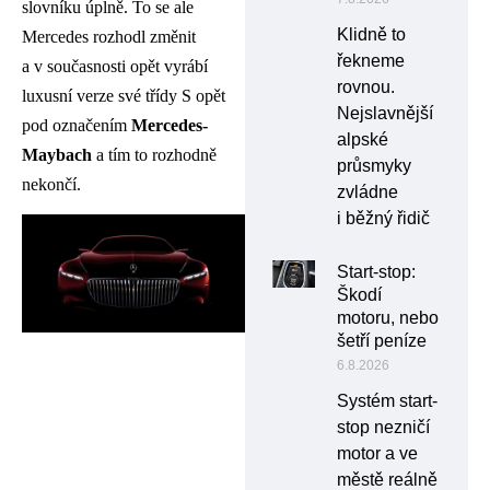
slovníku úplně. To se ale
Klidně to
Mercedes rozhodl změnit
řekneme
a v současnosti opět vyrábí
rovnou.
luxusní verze své třídy S opět
Nejslavnější
pod označením
Mercedes-
alpské
Maybach
a tím to rozhodně
průsmyky
nekončí.
zvládne
i běžný řidič
Start-stop:
Škodí
motoru, nebo
šetří peníze
6.8.2026
Systém start-
stop nezničí
motor a ve
městě reálně