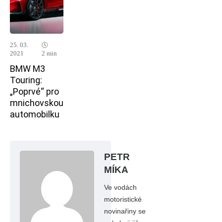
25. 03.
🕓
2021
2 min
BMW M3
Touring:
„Poprvé“ pro
mnichovskou
automobilku
PETR
MÍKA
Ve vodách
motoristické
novinařiny se