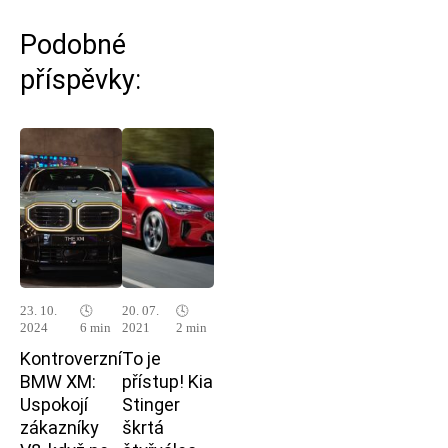
Podobné
příspěvky:
23. 10.
🕓
20. 07.
🕓
2024
6 min
2021
2 min
Kontroverzní
To je
BMW XM:
přístup! Kia
Uspokojí
Stinger
zákazníky
škrtá