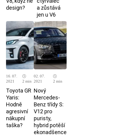
V8, když ne
čtyřválec
design?
a zůstává
jen u V6
16. 07.
🕓
02. 07.
🕓
2021
2 min
2021
2 min
Toyota GR
Nový
Yaris:
Mercedes-
Hodně
Benz třídy S:
agresivní
V12 pro
nákupní
puristy,
taška?
hybrid potěší
ekonadšence