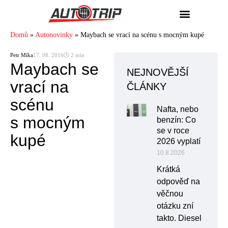
Domů
»
Autonovinky
»
Maybach se vrací na scénu s mocným kupé
Petr Míka
17. 08. 2016
🕓 2 min
Maybach se
NEJNOVĚJŠÍ
vrací na
ČLÁNKY
scénu
Nafta, nebo
s mocným
benzín: Co
se v roce
kupé
2026 vyplatí
10.8.2026
Krátká
odpověď na
věčnou
otázku zní
takto. Diesel