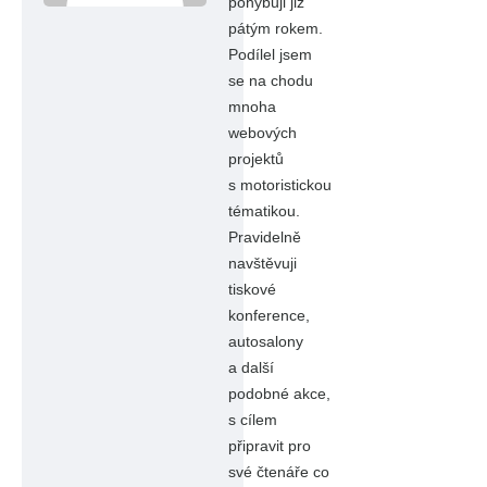
pohybuji již
pátým rokem.
Podílel jsem
se na chodu
mnoha
webových
projektů
s motoristickou
tématikou.
Pravidelně
navštěvuji
tiskové
konference,
autosalony
a další
podobné akce,
s cílem
připravit pro
své čtenáře co