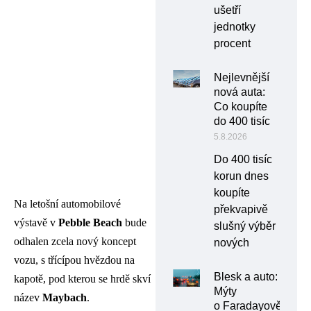
ušetří
jednotky
procent
Nejlevnější
nová auta:
Co koupíte
do 400 tisíc
5.8.2026
Do 400 tisíc
korun dnes
koupíte
Na letošní automobilové
překvapivě
výstavě v
Pebble Beach
bude
slušný výběr
odhalen zcela nový koncept
nových
vozu, s třícípou hvězdou na
Blesk a auto:
kapotě, pod kterou se hrdě skví
Mýty
název
Maybach
.
o Faradayově